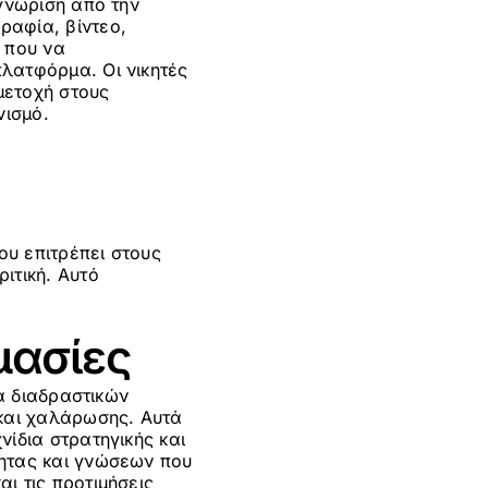
αγνώριση από την
ραφία, βίντεο,
 που να
λατφόρμα. Οι νικητές
μετοχή στους
νισμό.
υ επιτρέπει στους
ιτική. Αυτό
μασίες
ία διαδραστικών
 και χαλάρωσης. Αυτά
νίδια στρατηγικής και
τητας και γνώσεων που
ι τις προτιμήσεις