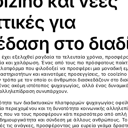
lzino και νέες
τικές για
έδαση στο διαδ
 έχει εξελιχθεί ραγδαία τα τελευταία χρόνια, προσφέρ
ία και χαλάρωση. Ένας από τους πιο πρόσφατους παίκτ
α πλατφόρμα που φιλοδοξεί να προσφέρει μια μοναδική ε
ραστηριοτήτων και καινοτόμες προσεγγίσεις, το coolzino
ν τρόπο με τον οποίο οι άνθρωποι διασκεδάζουν στο δι
 ένας ακόμη ιστότοπος ψυχαγωγίας, αλλά ένας δυναμικ
η αλληλεπίδραση συνυπάρχουν.
ότητα των διαδικτυακών πλατφορμών ψυχαγωγίας οφείλ
ία περιεχομένου και τη δυνατότητα κοινωνικής αλληλεπ
ς που να τους προσφέρουν κάτι περισσότερο από απλή
, δημιουργικότητα και σύνδεση με άλλους ανθρώπους. Τ
τές τις ανάγκες, προσφέροντας μια ευρεία γκάμα δραστ