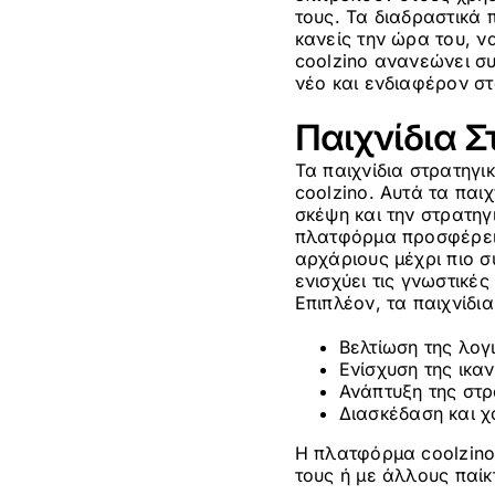
τους. Τα διαδραστικά π
κανείς την ώρα του, 
coolzino ανανεώνει συ
νέο και ενδιαφέρον στ
Παιχνίδια Σ
Τα παιχνίδια στρατηγι
coolzino. Αυτά τα παιχ
σκέψη και την στρατηγ
πλατφόρμα προσφέρει μ
αρχάριους μέχρι πιο σ
ενισχύει τις γνωστικέ
Επιπλέον, τα παιχνίδι
Βελτίωση της λογ
Ενίσχυση της ικα
Ανάπτυξη της στρ
Διασκέδαση και 
Η πλατφόρμα coolzino 
τους ή με άλλους παίκ