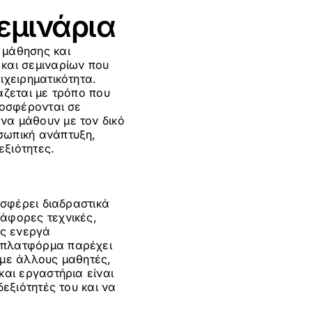
εμινάρια
 μάθησης και
 και σεμιναρίων που
ιχειρηματικότητα.
άζεται με τρόπο που
ροσφέρονται σε
να μάθουν με τον δικό
σωπική ανάπτυξη,
εξιότητες.
οσφέρει διαδραστικά
ιάφορες τεχνικές,
ες ενεργά
Η πλατφόρμα παρέχει
 με άλλους μαθητές,
και εργαστήρια είναι
δεξιότητές του και να