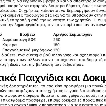
ητές τους, να κερδίσουν βραβεία και να αποκτήσουν αν
ισμοί μπορούν να αφορούν διάφορα θέματα, όπως φωτογ
εδιασμός. Οι χρήστες καλούνται να δημιουργήσουν έργα
υγκεκριμένες προδιαγραφές και να τα υποβάλουν στην π
ριτική επιτροπή ή από την κοινότητα των χρηστών. Η συμ
ει την δημιουργικότητα, την καινοτομία και τον ανταγω
ύ
Βραβείο
Αριθμός Συμμετοχών
Δωροεπιταγή 50€
250
Κάμερα
180
Επαγγελματικό μικρόφωνο
120
 διαθέτει ένα σύστημα βαθμολόγησης και σχολιασμού πο
 τα έργα των άλλων και να παρέχουν εποικοδομητική κρ
αγή ιδεών και την βελτίωση των δεξιοτήτων.
ικά Παιχνίδια και Δοκι
γικές δραστηριότητες, το coolzino προσφέρει μια ποικιλ
ασιών που παρέχουν στους χρήστες στιγμές διασκέδασης
να αφορούν διάφορα θέματα, όπως γρίφους, κουίζ, παιχ
. Η πλατφόρμα προσφέρει επίσης δοκιμασίες προσωπικό
τες να ανακαλύψουν περισσότερα για τον εαυτό τους κα