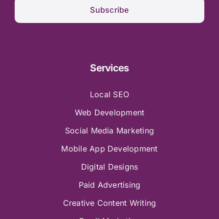
Subscribe
Services
Local SEO
Web Development
Social Media Marketing
Mobile App Development
Digital Designs
Paid Advertising
Creative Content Writing