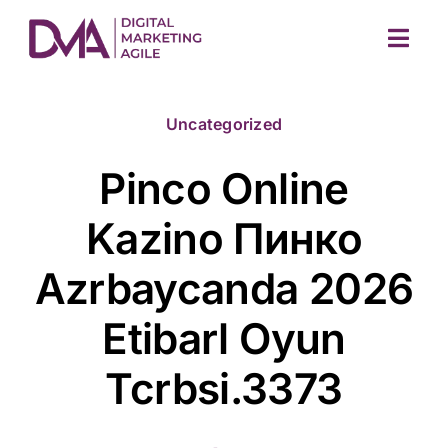
Skip
to
Togg
content
Navig
Uncategorized
Pinco Online
Kazino Пинко
Azrbaycanda 2026
M
Etibarl Oyun
Tcrbsi.3373