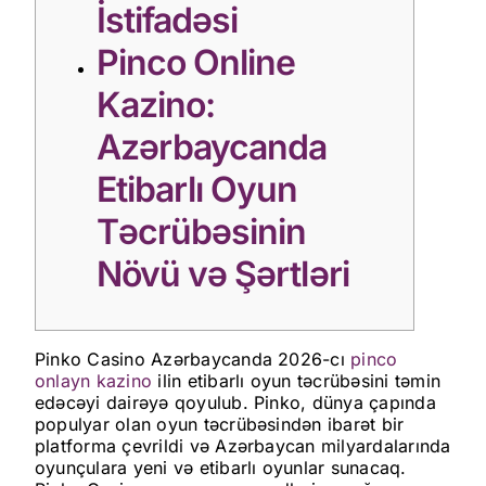
İstifadəsi
Pinco Online
Kazino:
Azərbaycanda
Etibarlı Oyun
Təcrübəsinin
Növü və Şərtləri
Pinko Casino Azərbaycanda 2026-cı
pinco
onlayn kazino
ilin etibarlı oyun təcrübəsini təmin
edəcəyi dairəyə qoyulub. Pinko, dünya çapında
populyar olan oyun təcrübəsindən ibarət bir
platforma çevrildi və Azərbaycan milyardalarında
oyunçulara yeni və etibarlı oyunlar sunacaq.