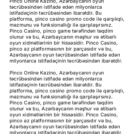
Pinco Online Kazino, Azərbaycanın oyun
təcrübəsindən istifadə edən milyonlarca
istifadəçinin təcrübəsindən ibarətdir. Bu
platforma, pinco casino promo code ilə qarşılıqlı,
məzmunu və funksionallığı ilə qarşılaşırsınız.
Pinco Casino, pinco game tərəfindən təqdim
olunur və bu, Azərbaycanın məşhur və etibarlı
oyun xidmətlərinin bir hissəsidir. Pinco Casino,
pinco az platformasının bir parçasıdır və bu,
Azərbaycanın oyun təcrübəsindən istifadə edən
milyonlarca istifadəçinin təcrübəsindən ibarətdir.
Pinco Online Kazino, Azərbaycanın oyun
təcrübəsindən istifadə edən milyonlarca
istifadəçinin təcrübəsindən ibarətdir. Bu
platforma, pinco casino promo code ilə qarşılıqlı,
məzmunu və funksionallığı ilə qarşılaşırsınız.
Pinco Casino, pinco game tərəfindən təqdim
olunur və bu, Azərbaycanın məşhur və etibarlı
oyun xidmətlərinin bir hissəsidir. Pinco Casino,
pinco az platformasının bir parçasıdır və bu,
Azərbaycanın oyun təcrübəsindən istifadə edən
milyonlarca istifadəçinin təcrübəsindən ibarətdir.