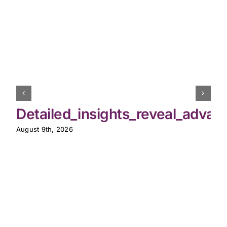
Detailed_insights_reveal_advan
August 9th, 2026