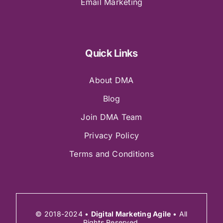
Email Marketing
Quick Links
About DMA
Blog
Join DMA Team
Privacy Policy
Terms and Conditions
© 2018-2024 •
Digital Marketing Agile
• All
Rights Reserved.