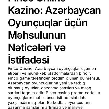
Kazino: Azərbaycan
Oyunçuqlar üçün
Məhsulunun
Nəticələri və
İstifadəsi
Pinco Casino, Azərbaycan oyunçuqlar üçün ən
etibarlı və mürəkkəb platformalardan biridir.
Pinco game tərəfindən təqdim olunan bu məhsul,
Azərbaycan oyunçuqlarına yeni və tətbiq
olunmuş oyunlar, qazanma şansları və məşq
şərtləri təqdim edir. Pinco casino promo code ilə
oyunçuqların məhsulunun istifadəsini daha
yaxşılaşdırmaq olar. Bu kodlar, oyunçuqların
qazanma şanslarını artırmaq və maliyyə