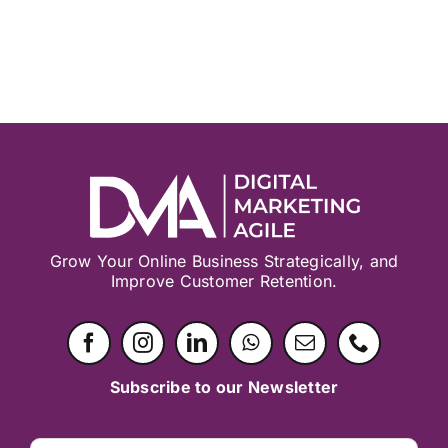
Grow Your Online Business Strategically, and
Improve Customer Retention.
Subscribe to our Newsletter