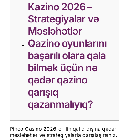
Kazino 2026 –
Strategiyalar və
Məsləhətlər
Qazino oyunlarını
başarılı olara qala
bilmək üçün nə
qədər qazino
qarışıq
qazanmalıyıq?
Pinco Casino 2026-ci ilin qalıq qışına qədər
məsləhətlər və strategiyalarla qarşılaşırsınız.