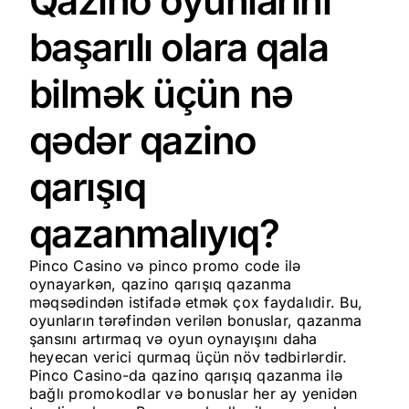
Qazino oyunlarını
başarılı olara qala
bilmək üçün nə
qədər qazino
qarışıq
qazanmalıyıq?
Pinco Casino və pinco promo code ilə
oynayarkən, qazino qarışıq qazanma
məqsədindən istifadə etmək çox faydalıdir. Bu,
oyunların tərəfindən verilən bonuslar, qazanma
şansını artırmaq və oyun oynayışını daha
heyecan verici qurmaq üçün növ tədbirlərdir.
Pinco Casino-da qazino qarışıq qazanma ilə
bağlı promokodlar və bonuslar her ay yenidən