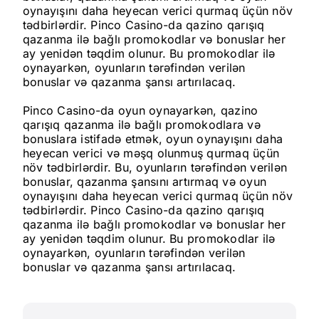
oynayışını daha heyecan verici qurmaq üçün növ
tədbirlərdir. Pinco Casino-da qazino qarışıq
qazanma ilə bağlı promokodlar və bonuslar her
ay yenidən təqdim olunur. Bu promokodlar ilə
oynayarkən, oyunların tərəfindən verilən
bonuslar və qazanma şansı artırılacaq.
Pinco Casino-da oyun oynayarkən, qazino
qarışıq qazanma ilə bağlı promokodlara və
bonuslara istifadə etmək, oyun oynayışını daha
heyecan verici və məşq olunmuş qurmaq üçün
növ tədbirlərdir. Bu, oyunların tərəfindən verilən
bonuslar, qazanma şansını artırmaq və oyun
oynayışını daha heyecan verici qurmaq üçün növ
tədbirlərdir. Pinco Casino-da qazino qarışıq
qazanma ilə bağlı promokodlar və bonuslar her
ay yenidən təqdim olunur. Bu promokodlar ilə
oynayarkən, oyunların tərəfindən verilən
bonuslar və qazanma şansı artırılacaq.