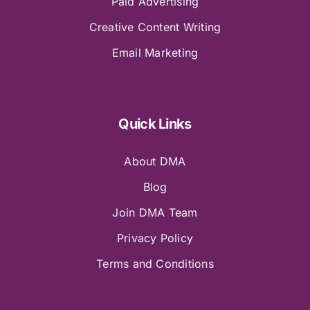
Paid Advertising
Creative Content Writing
Email Marketing
Quick Links
About DMA
Blog
Join DMA Team
Privacy Policy
Terms and Conditions