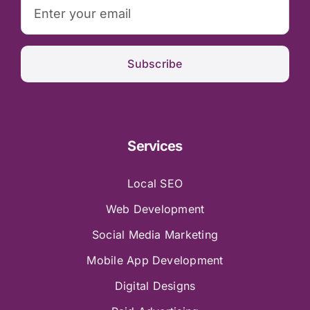
Subscribe
Services
Local SEO
Web Development
Social Media Marketing
Mobile App Development
Digital Designs