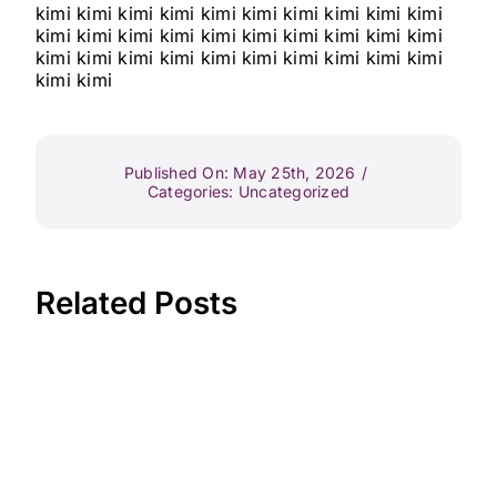
kimi kimi kimi kimi kimi kimi kimi kimi kimi kimi
kimi kimi kimi kimi kimi kimi kimi kimi kimi kimi
kimi kimi kimi kimi kimi kimi kimi kimi kimi kimi
kimi kimi
Published On: May 25th, 2026
/
Categories:
Uncategorized
Related Posts