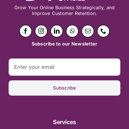
Grow Your Online Business Strategically, and
Improve Customer Retention.
Subscribe to our Newsletter
Subscribe
Services