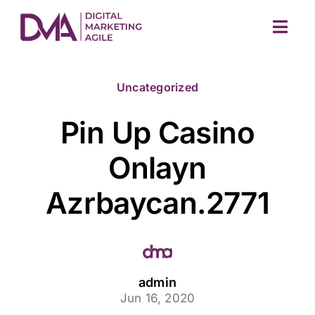
Skip
to
Togg
content
Navig
Uncategorized
Pin Up Casino
Onlayn
Azrbaycan.2771
M
admin
Jun 16, 2020