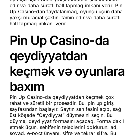
edir və daha sürətli həll tapmaq imkanı verir. Pin
Up Casino-dan faydalanmaq, oyunçu üçün daha
yaxşı müraciət şəklini təmin edir və daha sürətli
həll tapmaq imkanı verir.
Pin Up Casino-da
qeydiyyatdan
keçmək və oyunlara
baxım
Pin Up Casino-da qeydiyyatdan keçmək çox
rahat və sürətli bir prosesdir. Bu, pin up giriş
sayfasından başlayır. Saytın səhifəsini açıb, sağ
üst köşədə “Qeydiyyat” düyməsini seçin. Bu
düymə, qeydiyyat formasını açacaq. Forma daxil
etmək üçün, səhifənin tələblərini doldurun: ad,
soyad, e-poçt ünvanı, şifrə və təkrar şifrə. Bu