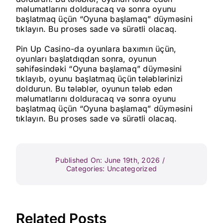
məlumatlarını dolduracaq və sonra oyunu
başlatmaq üçün “Oyuna başlamaq” düyməsini
tıklayın. Bu proses sade və sürətli olacaq.
Pin Up Casino-da oyunlara baxımın üçün,
oyunları başlatdıqdan sonra, oyunun
səhifəsindəki “Oyuna başlamaq” düyməsini
tıklayıb, oyunu başlatmaq üçün tələblərinizi
doldurun. Bu tələblər, oyunun tələb edən
məlumatlarını dolduracaq və sonra oyunu
başlatmaq üçün “Oyuna başlamaq” düyməsini
tıklayın. Bu proses sade və sürətli olacaq.
Published On: June 19th, 2026
/
Categories:
Uncategorized
Related Posts