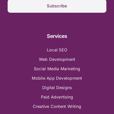
Subscribe
Services
Local SEO
Web Development
Social Media Marketing
Mobile App Development
Digital Designs
Paid Advertising
Creative Content Writing