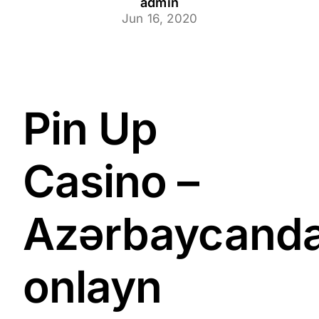
admin
Jun 16, 2020
Pin Up
Casino –
Azərbaycand
onlayn