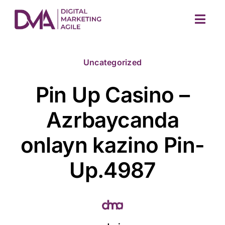
Skip
to
Togg
content
Navig
Uncategorized
Pin Up Casino –
Azrbaycanda
onlayn kazino Pin-
M
Up.4987