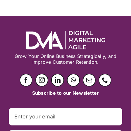
Grow Your Online Business Strategically, and
Improve Customer Retention.
Subscribe to our Newsletter