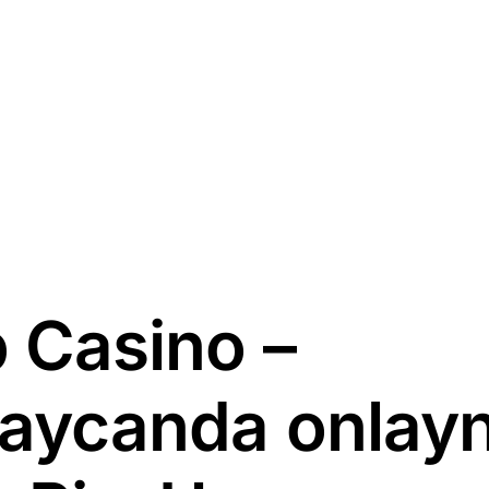
 Casino –
aycanda onlay