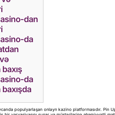
i
Casino-dan
i
Casino-da
atdan
və
 baxış
Casino-da
 baxışda
canda populyarlaşan onlayn kazino platformasıdır. Pin Up
iş bir varyasiyasını sunar və müştərilərinə əhəmiyyətli məh