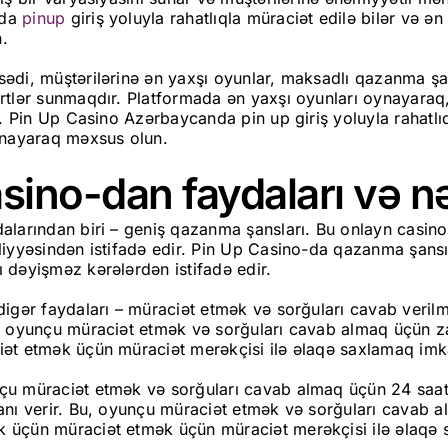
nda
pinup
giriş yoluyla rahatlıqla müraciət edilə bilər və ən
.
ədi, müştərilərinə ən yaxşı oyunlar, maksadlı qazanma şa
rtlər sunmaqdır. Platformada ən yaxşı oyunları oynayaraq,
r. Pin Up Casino Azərbaycanda pin up giriş yoluyla rahatlıq
ynayaraq məxsus olun.
sino-dan faydaları və nə
alarından biri – geniş qazanma şansları. Bu onlayn casin
liyyəsindən istifadə edir. Pin Up Casino-da qazanma şansı
 dəyişməz kərələrdən istifadə edir.
igər faydaları – müraciət etmək və sorğuları cavab verilm
u, oyunçu müraciət etmək və sorğuları cavab almaq üçün
ət etmək üçün müraciət merəkçisi ilə əlaqə saxlamaq imka
u müraciət etmək və sorğuları cavab almaq üçün 24 saatl
anı verir. Bu, oyunçu müraciət etmək və sorğuları cavab 
üçün müraciət etmək üçün müraciət merəkçisi ilə əlaqə s