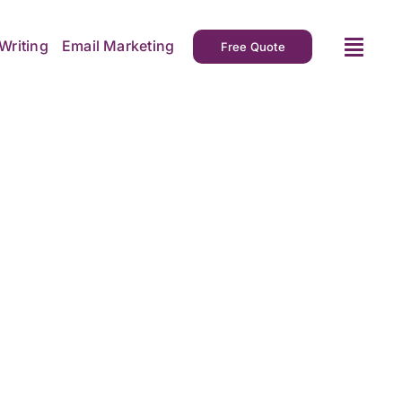
Writing
Email Marketing
Free Quote