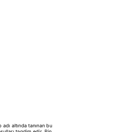
 adı altında tanınan bu
sulları təqdim edir. Pin