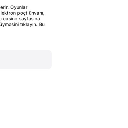
rir. Oyunları
lektron poçt ünvanı,
p casino sayfasına
yməsini tıklayın. Bu