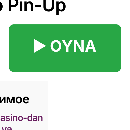
o Pin-Up
▶️ OYNA
имое
Casino-dan
 və