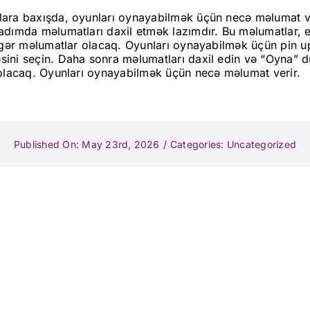
ara baxışda, oyunları oynayabilmək üçün necə məlumat ve
adımda məlumatları daxil etmək lazımdır. Bu məlumatlar, e
digər məlumatlar olacaq. Oyunları oynayabilmək üçün pin u
ini seçin. Daha sonra məlumatları daxil edin və “Oyna” dü
 olacaq. Oyunları oynayabilmək üçün necə məlumat verir.
Published On: May 23rd, 2026
/
Categories:
Uncategorized