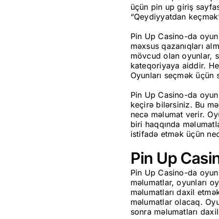
üçün pin up giriş sayfa
“Qeydiyyatdan keçmək” 
Pin Up Casino-da oyunl
məxsus qazanıqları alma
mövcud olan oyunlar, slo
kateqoriyaya aiddir. He
Oyunları seçmək üçün s
Pin Up Casino-da oyunla
keçirə bilərsiniz. Bu 
necə məlumat verir. Oyu
biri haqqında məlumatl
istifadə etmək üçün ne
Pin Up Casi
Pin Up Casino-da oyunl
məlumatlar, oyunları o
məlumatları daxil etmək
məlumatlar olacaq. Oyu
sonra məlumatları daxil