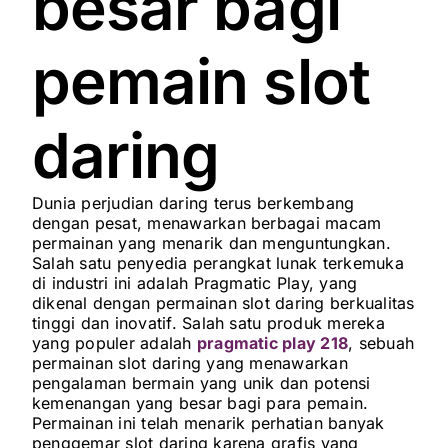
besar bagi
pemain slot
daring
Dunia perjudian daring terus berkembang
dengan pesat, menawarkan berbagai macam
permainan yang menarik dan menguntungkan.
Salah satu penyedia perangkat lunak terkemuka
di industri ini adalah Pragmatic Play, yang
dikenal dengan permainan slot daring berkualitas
tinggi dan inovatif. Salah satu produk mereka
yang populer adalah
pragmatic play 218
, sebuah
permainan slot daring yang menawarkan
pengalaman bermain yang unik dan potensi
kemenangan yang besar bagi para pemain.
Permainan ini telah menarik perhatian banyak
penggemar slot daring karena grafis yang