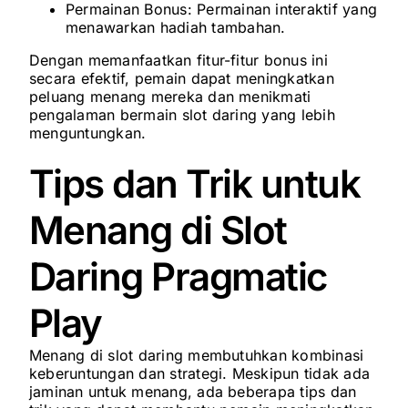
Permainan Bonus: Permainan interaktif yang
menawarkan hadiah tambahan.
Dengan memanfaatkan fitur-fitur bonus ini
secara efektif, pemain dapat meningkatkan
peluang menang mereka dan menikmati
pengalaman bermain slot daring yang lebih
menguntungkan.
Tips dan Trik untuk
Menang di Slot
Daring Pragmatic
Play
Menang di slot daring membutuhkan kombinasi
keberuntungan dan strategi. Meskipun tidak ada
jaminan untuk menang, ada beberapa tips dan