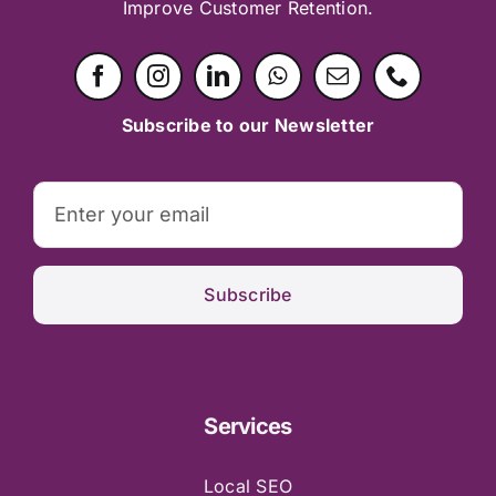
Improve Customer Retention.
Subscribe to our Newsletter
Subscribe
Services
Local SEO