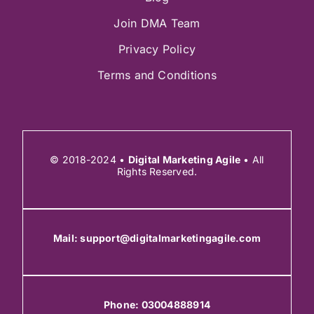
Join DMA Team
Privacy Policy
Terms and Conditions
© 2018-2024 •
Digital Marketing Agile
• All
Rights Reserved.
Mail:
support@digitalmarketingagile.com
Phone:
03004888914