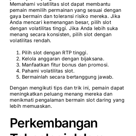
Memahami volatilitas slot dapat membantu
pemain memilih permainan yang sesuai dengan
gaya bermain dan toleransi risiko mereka. Jika
Anda mencari kemenangan besar, pilih slot
dengan volatilitas tinggi. Jika Anda lebih suka
menang secara konsisten, pilih slot dengan
volatilitas rendah.
Pilih slot dengan RTP tinggi.
Kelola anggaran dengan bijaksana.
Manfaatkan fitur bonus dan promosi.
Pahami volatilitas slot.
Bermainlah secara bertanggung jawab.
Dengan mengikuti tips dan trik ini, pemain dapat
meningkatkan peluang menang mereka dan
menikmati pengalaman bermain slot daring yang
lebih memuaskan.
Perkembangan