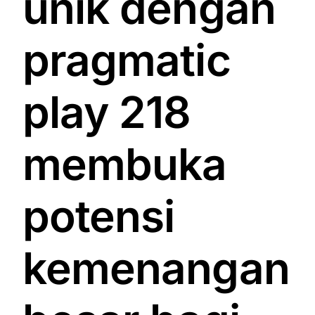
unik dengan
pragmatic
play 218
membuka
potensi
kemenangan