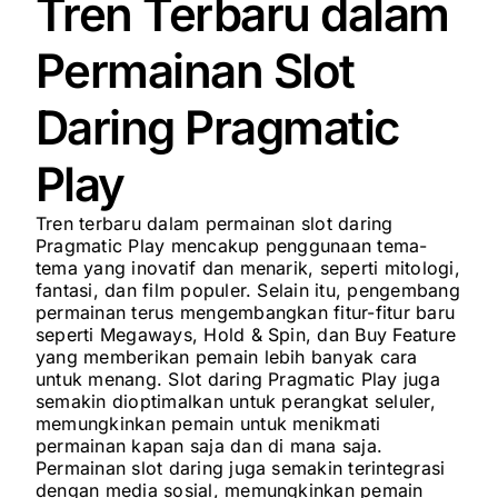
Tren Terbaru dalam
Permainan Slot
Daring Pragmatic
Play
Tren terbaru dalam permainan slot daring
Pragmatic Play mencakup penggunaan tema-
tema yang inovatif dan menarik, seperti mitologi,
fantasi, dan film populer. Selain itu, pengembang
permainan terus mengembangkan fitur-fitur baru
seperti Megaways, Hold & Spin, dan Buy Feature
yang memberikan pemain lebih banyak cara
untuk menang. Slot daring Pragmatic Play juga
semakin dioptimalkan untuk perangkat seluler,
memungkinkan pemain untuk menikmati
permainan kapan saja dan di mana saja.
Permainan slot daring juga semakin terintegrasi
dengan media sosial, memungkinkan pemain