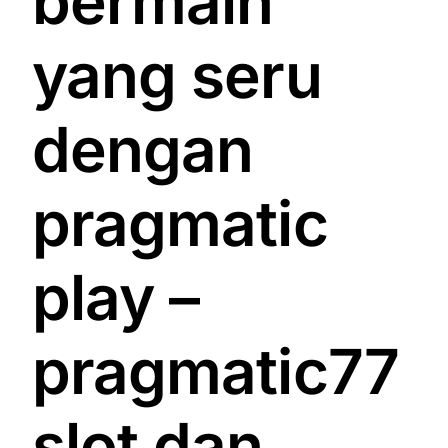
bermain
yang seru
dengan
pragmatic
play –
pragmatic77
slot dan