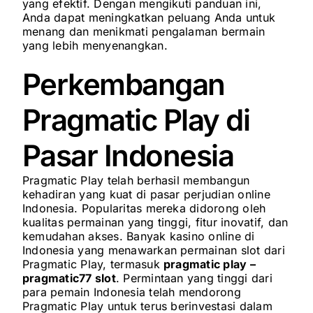
yang efektif. Dengan mengikuti panduan ini,
Anda dapat meningkatkan peluang Anda untuk
menang dan menikmati pengalaman bermain
yang lebih menyenangkan.
Perkembangan
Pragmatic Play di
Pasar Indonesia
Pragmatic Play telah berhasil membangun
kehadiran yang kuat di pasar perjudian online
Indonesia. Popularitas mereka didorong oleh
kualitas permainan yang tinggi, fitur inovatif, dan
kemudahan akses. Banyak kasino online di
Indonesia yang menawarkan permainan slot dari
Pragmatic Play, termasuk
pragmatic play –
pragmatic77 slot
. Permintaan yang tinggi dari
para pemain Indonesia telah mendorong
Pragmatic Play untuk terus berinvestasi dalam