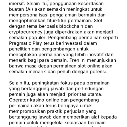
imersif. Selain itu, penggunaan kecerdasan
buatan (AI) akan semakin meningkat untuk
mempersonalisasi pengalaman bermain dan
mengoptimalkan fitur-fitur permainan. Slot
dengan tema berbasis blockchain dan
cryptocurrency juga diperkirakan akan menjadi
semakin populer. Pengembang permainan seperti
Pragmatic Play terus berinvestasi dalam
penelitian dan pengembangan untuk
menciptakan permainan yang lebih inovatif dan
menarik bagi para pemain. Tren ini menunjukkan
bahwa masa depan permainan slot online akan
semakin menarik dan penuh dengan potensi.
Selain itu, peningkatan fokus pada permainan
yang bertanggung jawab dan perlindungan
pemain juga akan menjadi prioritas utama.
Operator kasino online dan pengembang
permainan akan terus berupaya untuk
mempromosikan praktik perjudian yang
bertanggung jawab dan memberikan alat kepada
pemain untuk mengelola kebiasaan bermain