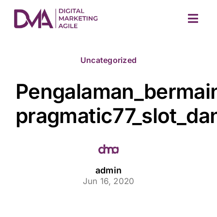
Skip
to
Togg
content
Navig
Uncategorized
Pengalaman_bermain
pragmatic77_slot_da
M
admin
Jun 16, 2020