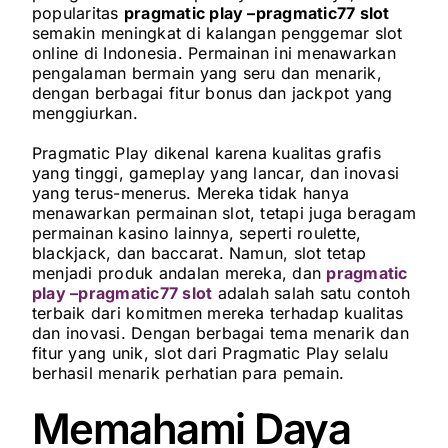
popularitas
pragmatic play –pragmatic77 slot
semakin meningkat di kalangan penggemar slot
online di Indonesia. Permainan ini menawarkan
pengalaman bermain yang seru dan menarik,
dengan berbagai fitur bonus dan jackpot yang
menggiurkan.
Pragmatic Play dikenal karena kualitas grafis
yang tinggi, gameplay yang lancar, dan inovasi
yang terus-menerus. Mereka tidak hanya
menawarkan permainan slot, tetapi juga beragam
permainan kasino lainnya, seperti roulette,
blackjack, dan baccarat. Namun, slot tetap
menjadi produk andalan mereka, dan
pragmatic
play –pragmatic77 slot
adalah salah satu contoh
terbaik dari komitmen mereka terhadap kualitas
dan inovasi. Dengan berbagai tema menarik dan
fitur yang unik, slot dari Pragmatic Play selalu
berhasil menarik perhatian para pemain.
Memahami Daya