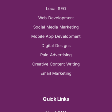
Local SEO
Web Development
Social Media Marketing
Mobile App Development
Digital Designs
Paid Advertising
Creative Content Writing
Email Marketing
Quick Links