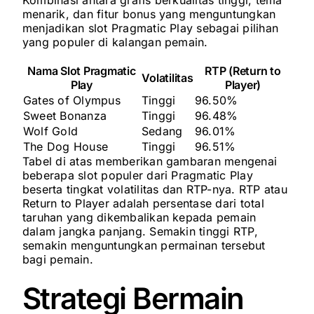
Kombinasi antara grafis berkualitas tinggi, tema
menarik, dan fitur bonus yang menguntungkan
menjadikan slot Pragmatic Play sebagai pilihan
yang populer di kalangan pemain.
Nama Slot Pragmatic
RTP (Return to
Volatilitas
Play
Player)
Gates of Olympus
Tinggi
96.50%
Sweet Bonanza
Tinggi
96.48%
Wolf Gold
Sedang
96.01%
The Dog House
Tinggi
96.51%
Tabel di atas memberikan gambaran mengenai
beberapa slot populer dari Pragmatic Play
beserta tingkat volatilitas dan RTP-nya. RTP atau
Return to Player adalah persentase dari total
taruhan yang dikembalikan kepada pemain
dalam jangka panjang. Semakin tinggi RTP,
semakin menguntungkan permainan tersebut
bagi pemain.
Strategi Bermain