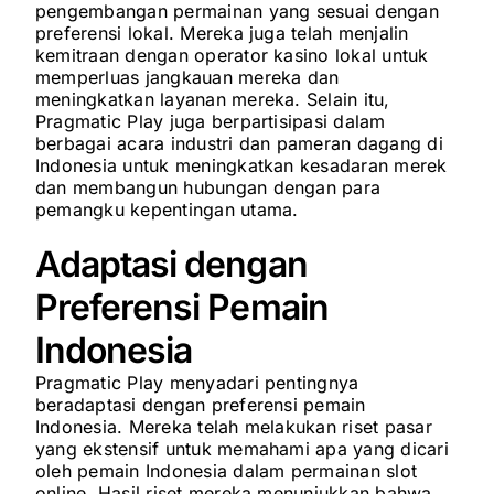
pengembangan permainan yang sesuai dengan
preferensi lokal. Mereka juga telah menjalin
kemitraan dengan operator kasino lokal untuk
memperluas jangkauan mereka dan
meningkatkan layanan mereka. Selain itu,
Pragmatic Play juga berpartisipasi dalam
berbagai acara industri dan pameran dagang di
Indonesia untuk meningkatkan kesadaran merek
dan membangun hubungan dengan para
pemangku kepentingan utama.
Adaptasi dengan
Preferensi Pemain
Indonesia
Pragmatic Play menyadari pentingnya
beradaptasi dengan preferensi pemain
Indonesia. Mereka telah melakukan riset pasar
yang ekstensif untuk memahami apa yang dicari
oleh pemain Indonesia dalam permainan slot
online. Hasil riset mereka menunjukkan bahwa