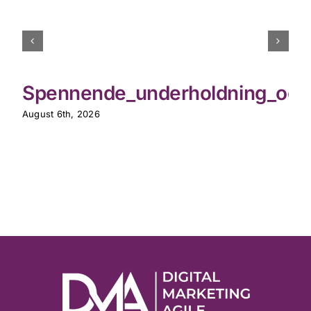
Spennende_underholdning_og_th
August 6th, 2026