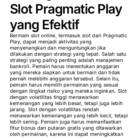
Slot Pragmatic Play
yang Efektif
Bermain slot online, termasuk slot dari Pragmatic
Play, dapat menjadi aktivitas yang
menyenangkan dan menguntungkan jika
dilakukan dengan strategi yang tepat. Salah satu
strategi yang paling penting adalah manajemen
bankroll. Pemain harus menentukan anggaran
yang mereka siapkan untuk bermain dan tidak
pernah melebihi anggaran tersebut. Selain itu,
pemain harus memilih permainan yang sesuai
dengan tingkat risiko yang mereka inginkan. Slot
dengan volatilitas tinggi menawarkan
kemenangan yang lebih besar, tetapi juga lebih
jarang. Slot dengan volatilitas rendah
menawarkan kemenangan yang lebih kecil, tetapi
lebih sering. Pemain juga harus memanfaatkan
fitur bonus dan putaran gratis yang ditawarkan
oleh permainan, karena ini dapat meningkatkan