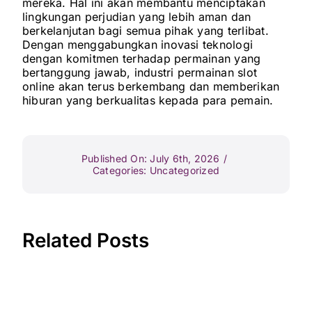
mereka. Hal ini akan membantu menciptakan
lingkungan perjudian yang lebih aman dan
berkelanjutan bagi semua pihak yang terlibat.
Dengan menggabungkan inovasi teknologi
dengan komitmen terhadap permainan yang
bertanggung jawab, industri permainan slot
online akan terus berkembang dan memberikan
hiburan yang berkualitas kepada para pemain.
Published On: July 6th, 2026
/
Categories:
Uncategorized
Related Posts