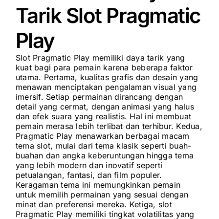
Tarik Slot Pragmatic
Play
Slot Pragmatic Play memiliki daya tarik yang
kuat bagi para pemain karena beberapa faktor
utama. Pertama, kualitas grafis dan desain yang
menawan menciptakan pengalaman visual yang
imersif. Setiap permainan dirancang dengan
detail yang cermat, dengan animasi yang halus
dan efek suara yang realistis. Hal ini membuat
pemain merasa lebih terlibat dan terhibur. Kedua,
Pragmatic Play menawarkan berbagai macam
tema slot, mulai dari tema klasik seperti buah-
buahan dan angka keberuntungan hingga tema
yang lebih modern dan inovatif seperti
petualangan, fantasi, dan film populer.
Keragaman tema ini memungkinkan pemain
untuk memilih permainan yang sesuai dengan
minat dan preferensi mereka. Ketiga, slot
Pragmatic Play memiliki tingkat volatilitas yang