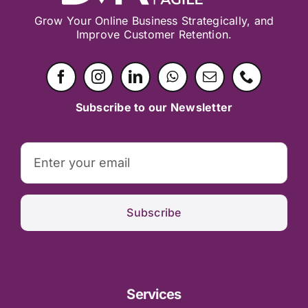
Grow Your Online Business Strategically, and
Improve Customer Retention.
Subscribe to our Newsletter
Subscribe
Services