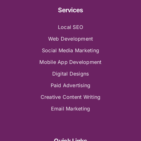
Services
Local SEO
Web Development
Social Media Marketing
Mobile App Development
Digital Designs
Paid Advertising
Creative Content Writing
Email Marketing
Quick Links