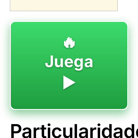
🔥
Juega
▶️
Particularida