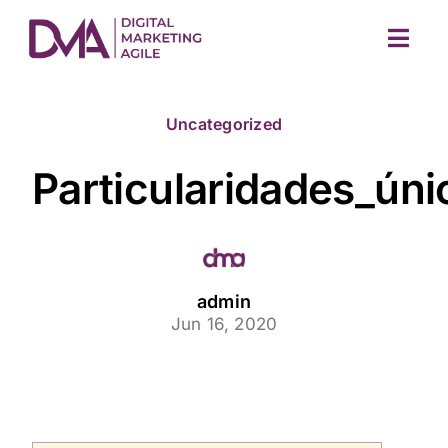
Skip
to
Togg
content
Navig
Uncategorized
Particularidades_ún
M
admin
Jun 16, 2020