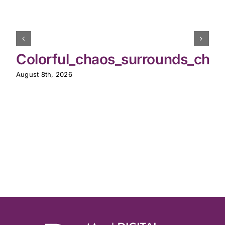
Colorful_chaos_surrounds_chic
August 8th, 2026