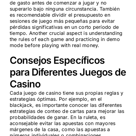
de gasto antes de comenzar a jugar y no
superarlo bajo ninguna circunstancia. También
es recomendable dividir el presupuesto en
sesiones de juego más pequeñas para evitar
pérdidas significativas en un corto período de
tiempo. Another crucial aspect is understanding
the rules of each game and practicing in demo
mode before playing with real money.
Consejos Específicos
para Diferentes Juegos de
Casino
Cada juego de casino tiene sus propias reglas y
estrategias óptimas. Por ejemplo, en el
blackjack, es importante conocer las diferentes
estrategias de conteo de cartas para mejorar las
probabilidades de ganar. En la ruleta, es
aconsejable evitar las apuestas con mayores
márgenes de la casa, como las apuestas a
números individuales o combinaciones