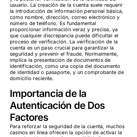
usuario. La creación de la cuenta suele requerir
la introducción de información personal básica,
como nombre, dirección, correo electrónico y
número de teléfono. Es fundamental
proporcionar información veraz y precisa, ya
que cualquier discrepancia puede dificultar el
proceso de verificación. La verificación de la
cuenta es un paso crucial para garantizar la
seguridad y prevenir el fraude. Normalmente,
implica la presentación de documentos de
identificación, como una copia del documento
de identidad o pasaporte, y un comprobante de
domicilio reciente.
Importancia de la
Autenticación de Dos
Factores
Para reforzar la seguridad de la cuenta, muchos
casinos en línea ofrecen la opción de activar la