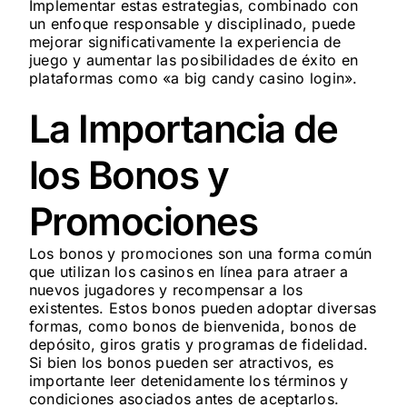
Implementar estas estrategias, combinado con
un enfoque responsable y disciplinado, puede
mejorar significativamente la experiencia de
juego y aumentar las posibilidades de éxito en
plataformas como «a big candy casino login».
La Importancia de
los Bonos y
Promociones
Los bonos y promociones son una forma común
que utilizan los casinos en línea para atraer a
nuevos jugadores y recompensar a los
existentes. Estos bonos pueden adoptar diversas
formas, como bonos de bienvenida, bonos de
depósito, giros gratis y programas de fidelidad.
Si bien los bonos pueden ser atractivos, es
importante leer detenidamente los términos y
condiciones asociados antes de aceptarlos.