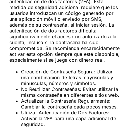
autenticación de dos factores (2FA). Esta
medida de seguridad adicional requiere que los
usuarios introduzcan un código generado por
una aplicación móvil o enviado por SMS,
además de su contraseña, al iniciar sesión. La
autenticación de dos factores dificulta
significativamente el acceso no autorizado a la
cuenta, incluso si la contraseña ha sido
comprometida. Se recomienda encarecidamente
activar esta opción siempre que esté disponible,
especialmente si se juega con dinero real.
Creación de Contraseña Segura: Utilizar
una combinación de letras mayúsculas y
minúsculas, números y símbolos.
No Reutilizar Contraseñas: Evitar utilizar la
misma contraseña en diferentes sitios web.
Actualizar la Contraseña Regularmente:
Cambiar la contraseña cada pocos meses.
Utilizar Autenticación de Dos Factores:
Activar la 2FA para una capa adicional de
seguridad.