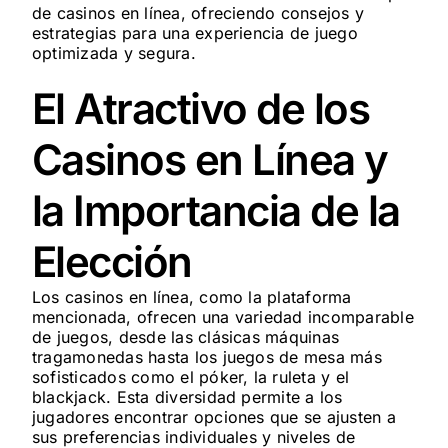
de casinos en línea, ofreciendo consejos y
estrategias para una experiencia de juego
optimizada y segura.
El Atractivo de los
Casinos en Línea y
la Importancia de la
Elección
Los casinos en línea, como la plataforma
mencionada, ofrecen una variedad incomparable
de juegos, desde las clásicas máquinas
tragamonedas hasta los juegos de mesa más
sofisticados como el póker, la ruleta y el
blackjack. Esta diversidad permite a los
jugadores encontrar opciones que se ajusten a
sus preferencias individuales y niveles de