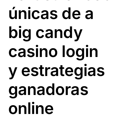
únicas de a
big candy
casino login
y estrategias
ganadoras
online