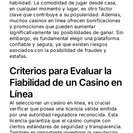
habilidad. La comodidad de jugar desde casa,
en cualquier momento y lugar, es otro factor
clave que contribuye a su popularidad. Además,
muchos casinos en línea ofrecen bonificaciones
y promociones que pueden aumentar
significativamente las posibilidades de ganar. Sin
embargo, es fundamental elegir una plataforma
confiable y segura, ya que existen riesgos
asociados con la posibilidad de fraudes y
estafas.
Criterios para Evaluar la
Fiabilidad de un Casino en
Línea
Al seleccionar un casino en línea, es crucial
verificar que posea una licencia válida emitida
por una autoridad reguladora reconocida. Esta
licencia garantiza que el casino cumple con
ciertos estándares de seguridad y transparencia.
También es importante investigar la reputación