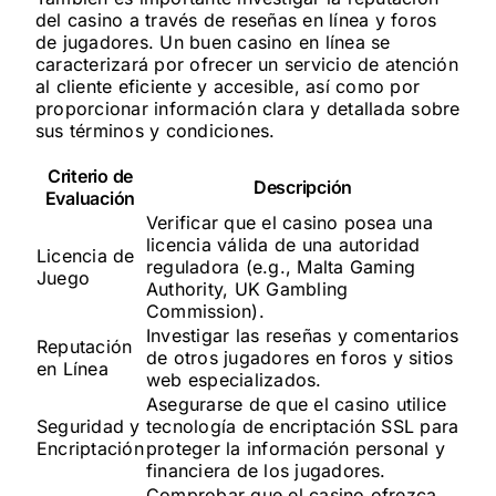
del casino a través de reseñas en línea y foros
de jugadores. Un buen casino en línea se
caracterizará por ofrecer un servicio de atención
al cliente eficiente y accesible, así como por
proporcionar información clara y detallada sobre
sus términos y condiciones.
Criterio de
Descripción
Evaluación
Verificar que el casino posea una
licencia válida de una autoridad
Licencia de
reguladora (e.g., Malta Gaming
Juego
Authority, UK Gambling
Commission).
Investigar las reseñas y comentarios
Reputación
de otros jugadores en foros y sitios
en Línea
web especializados.
Asegurarse de que el casino utilice
Seguridad y
tecnología de encriptación SSL para
Encriptación
proteger la información personal y
financiera de los jugadores.
Comprobar que el casino ofrezca