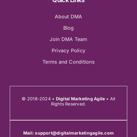
About DMA
Blog
Join DMA Team
Privacy Policy
Terms and Conditions
© 2018-2024 •
Digital Marketing Agile
• All
Rights Reserved.
Mail:
support@digitalmarketingagile.com