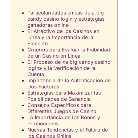
Particularidades únicas de a big
candy casino login y estrategias
ganadoras online
El Atractivo de los Casinos en
Línea y la Importancia de la
Elección
Criterios para Evaluar la Fiabilidad
de un Casino en Línea
El Proceso de «a big candy casino
login» y la Verificación de la
Cuenta
Importancia de la Autenticación de
Dos Factores
Estrategias para Maximizar las
Posibilidades de Ganancia
Consejos Específicos para
Diferentes Juegos de Casino
La Importancia de los Bonos y
Promociones
Nuevas Tendencias y el Futuro de
los Casinos Online