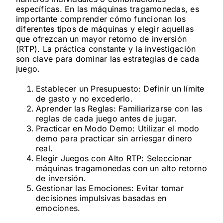
específicas. En las máquinas tragamonedas, es
importante comprender cómo funcionan los
diferentes tipos de máquinas y elegir aquellas
que ofrezcan un mayor retorno de inversión
(RTP). La práctica constante y la investigación
son clave para dominar las estrategias de cada
juego.
Establecer un Presupuesto: Definir un límite
de gasto y no excederlo.
Aprender las Reglas: Familiarizarse con las
reglas de cada juego antes de jugar.
Practicar en Modo Demo: Utilizar el modo
demo para practicar sin arriesgar dinero
real.
Elegir Juegos con Alto RTP: Seleccionar
máquinas tragamonedas con un alto retorno
de inversión.
Gestionar las Emociones: Evitar tomar
decisiones impulsivas basadas en
emociones.