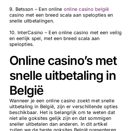
9. Betsson – Een online
online casino belgië
casino met een breed scala aan spelopties en
snelle uitbetalingen.
10. InterCasino – Een online casino met een veilig
en eerlijk spel, met een breed scala aan
spelopties.
Online casino’s met
snelle uitbetaling in
België
Wanneer je een online casino zoekt met snelle
uitbetaling in België, zijn er verschillende opties
beschikbaar. Het is belangrijk om te weten dat
niet alle goksites gelijk zijn en dat sommigen
sneller uitbetalen dan anderen. In dit artikel
zullen we de beste goksites België presenteren,