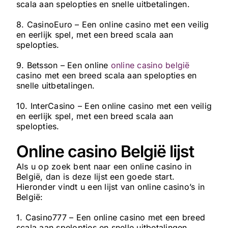
scala aan spelopties en snelle uitbetalingen.
8. CasinoEuro – Een online casino met een veilig
en eerlijk spel, met een breed scala aan
spelopties.
9. Betsson – Een online
online casino belgië
casino met een breed scala aan spelopties en
snelle uitbetalingen.
10. InterCasino – Een online casino met een veilig
en eerlijk spel, met een breed scala aan
spelopties.
Online casino België lijst
Als u op zoek bent naar een online casino in
België, dan is deze lijst een goede start.
Hieronder vindt u een lijst van online casino’s in
België:
1. Casino777 – Een online casino met een breed
scala aan spelopties en snelle uitbetalingen.