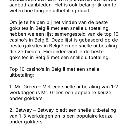
aanbod aanbieden. Het is ook belangrijk om te
weten hoe lang de uitbetaling duurt.
Om je te helpen bij het vinden van de beste
goksites in België met een snelle uitbetaling,
hebben we een lijst samengesteld van de top 10
casino’s in België. Deze lijst is gebaseerd op de
beste goksites in België en de snelle uitbetaling
die ze bieden. Hieronder vind je de beste
goksites in België met een snelle uitbetaling:
Top 10 casino’s in België met een snelle
uitbetaling:
1. Mr. Green – Met een snelle uitbetaling van 1-2
werkdagen is Mr. Green een populaire keuze
onder gokkers.
2. Betway – Betway biedt een snelle uitbetaling
van 1-3 werkdagen en is een populaire keuze
onder gokkers.