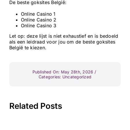
De beste goksites België:
Online Casino 1
Online Casino 2
Online Casino 3
Let op: deze lijst is niet exhaustief en is bedoeld
als een leidraad voor jou om de beste goksites
België te kiezen.
Published On: May 28th, 2026
/
Categories:
Uncategorized
Related Posts