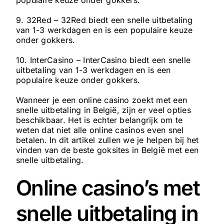
populaire keuze onder gokkers.
9. 32Red – 32Red biedt een snelle uitbetaling
van 1-3 werkdagen en is een populaire keuze
onder gokkers.
10. InterCasino – InterCasino biedt een snelle
uitbetaling van 1-3 werkdagen en is een
populaire keuze onder gokkers.
Wanneer je een online casino zoekt met een
snelle uitbetaling in België, zijn er veel opties
beschikbaar. Het is echter belangrijk om te
weten dat niet alle online casinos even snel
betalen. In dit artikel zullen we je helpen bij het
vinden van de beste goksites in België met een
snelle uitbetaling.
Online casino’s met
snelle uitbetaling in