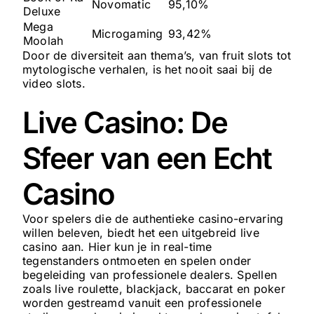
Novomatic
95,10%
Deluxe
Mega
Microgaming
93,42%
Moolah
Door de diversiteit aan thema’s, van fruit slots tot
mytologische verhalen, is het nooit saai bij de
video slots.
Live Casino: De
Sfeer van een Echt
Casino
Voor spelers die de authentieke casino-ervaring
willen beleven, biedt het
een uitgebreid live
casino aan. Hier kun je in real-time
tegenstanders ontmoeten en spelen onder
begeleiding van professionele dealers. Spellen
zoals live roulette, blackjack, baccarat en poker
worden gestreamd vanuit een professionele