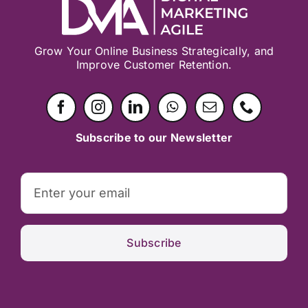
Grow Your Online Business Strategically, and
Improve Customer Retention.
Subscribe to our Newsletter
Subscribe