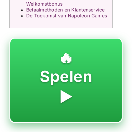
Welkomstbonus
Betaalmethoden en Klantenservice
De Toekomst van Napoleon Games
🔥
Spelen
▶️