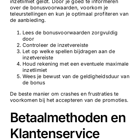
inzetlimiet geldt. Door je goed te informeren
over de bonusvoorwaarden, voorkom je
teleurstellingen en kun je optimaal profiteren van
de aanbieding.
Lees de bonusvoorwaarden zorgvuldig
door
Controleer de inzetvereiste
Let op welke spellen bijdragen aan de
inzetvereiste
Houd rekening met een eventuele maximale
inzetlimiet
Wees je bewust van de geldigheidsduur van
de bonus
De beste manier om crashes en frustraties te
voorkomen bij het accepteren van de promoties.
Betaalmethoden en
Klantenservice