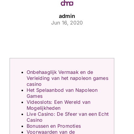
admin
Jun 16, 2020
Onbehaaglijk Vermaak en de
Verleiding van het napoleon games
casino
Het Spelaanbod van Napoleon
Games
Videoslots: Een Wereld van
Mogelijkheden
Live Casino: De Sfeer van een Echt
Casino
Bonussen en Promoties
Voorwaarden van de