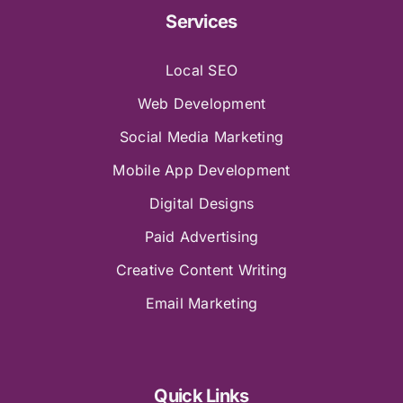
Services
Local SEO
Web Development
Social Media Marketing
Mobile App Development
Digital Designs
Paid Advertising
Creative Content Writing
Email Marketing
Quick Links