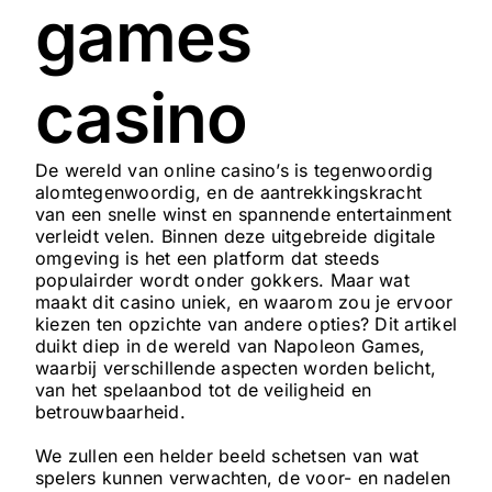
games
casino
De wereld van online casino’s is tegenwoordig
alomtegenwoordig, en de aantrekkingskracht
van een snelle winst en spannende entertainment
verleidt velen. Binnen deze uitgebreide digitale
omgeving is het
een platform dat steeds
populairder wordt onder gokkers. Maar wat
maakt dit casino uniek, en waarom zou je ervoor
kiezen ten opzichte van andere opties? Dit artikel
duikt diep in de wereld van Napoleon Games,
waarbij verschillende aspecten worden belicht,
van het spelaanbod tot de veiligheid en
betrouwbaarheid.
We zullen een helder beeld schetsen van wat
spelers kunnen verwachten, de voor- en nadelen