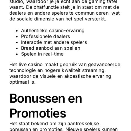
studio, waardoor je je echt aan de gaming tafel
waant. De chatfunctie stelt je in staat om met de
dealers en andere spelers te communiceren, wat
de sociale dimensie van het spel versterkt.
Authentieke casino-ervaring
Professionele dealers
Interactie met andere spelers
Breed aanbod aan spellen
Spelen in real-time
Het live casino maakt gebruik van geavanceerde
technologie en hogere kwaliteit streaming,
waardoor de visuele en akoestische ervaring
optimaal is.
Bonussen en
Promoties
Het
staat bekend om zijn aantrekkelijke
bonussen en promoties. Nieuwe spelers kunnen