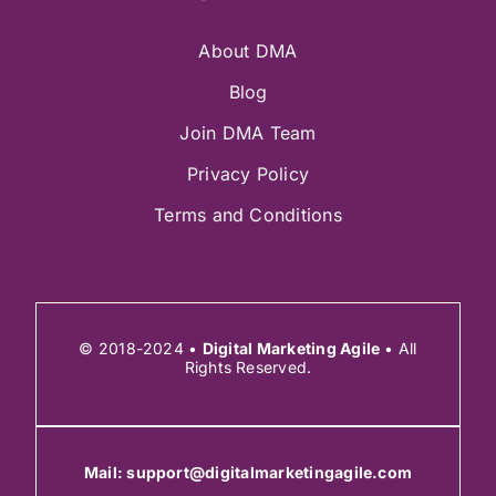
About DMA
Blog
Join DMA Team
Privacy Policy
Terms and Conditions
© 2018-2024 •
Digital Marketing Agile
• All
Rights Reserved.
Mail:
support@digitalmarketingagile.com