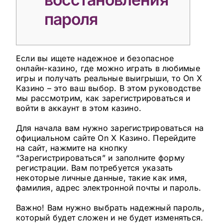
пароля
Если вы ищете надежное и безопасное
онлайн-казино, где можно играть в любимые
игры и получать реальные выигрыши, то On X
Казино – это ваш выбор. В этом руководстве
мы рассмотрим, как зарегистрироваться и
войти в аккаунт в этом казино.
Для начала вам нужно зарегистрироваться на
официальном сайте On X Казино. Перейдите
на сайт, нажмите на кнопку
“Зарегистрироваться” и заполните форму
регистрации. Вам потребуется указать
некоторые личные данные, такие как имя,
фамилия, адрес электронной почты и пароль.
Важно! Вам нужно выбрать надежный пароль,
который будет сложен и не будет изменяться.