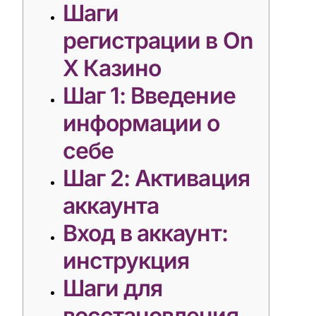
Шаги
регистрации в On
X Казино
Шаг 1: Введение
информации о
себе
Шаг 2: Активация
аккаунта
Вход в аккаунт:
инструкция
Шаги для
восстановления