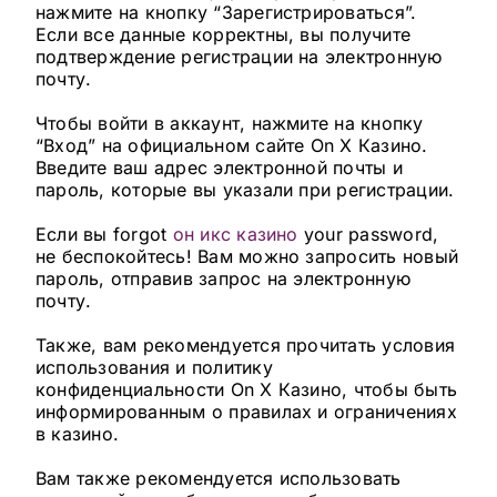
нажмите на кнопку “Зарегистрироваться”.
Если все данные корректны, вы получите
подтверждение регистрации на электронную
почту.
Чтобы войти в аккаунт, нажмите на кнопку
“Вход” на официальном сайте On X Казино.
Введите ваш адрес электронной почты и
пароль, которые вы указали при регистрации.
Если вы forgot
он икс казино
your password,
не беспокойтесь! Вам можно запросить новый
пароль, отправив запрос на электронную
почту.
Также, вам рекомендуется прочитать условия
использования и политику
конфиденциальности On X Казино, чтобы быть
информированным о правилах и ограничениях
в казино.
Вам также рекомендуется использовать