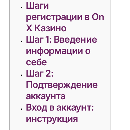
Шаги
регистрации в On
X Казино
Шаг 1: Введение
информации о
себе
Шаг 2:
Подтверждение
аккаунта
Вход в аккаунт:
инструкция