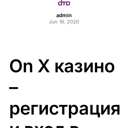
admin
Jun 16, 2020
On X казино
–
регистрация