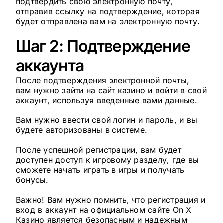
подтвердить свою электронную почту,
отправив ссылку на подтверждение, которая
будет отправлена вам на электронную почту.
Шаг 2: Подтверждение
аккаунта
После подтверждения электронной почты,
вам нужно зайти на сайт казино и войти в свой
аккаунт, используя введенные вами данные.
Вам нужно ввести свой логин и пароль, и вы
будете авторизованы в системе.
После успешной регистрации, вам будет
доступен доступ к игровому разделу, где вы
сможете начать играть в игры и получать
бонусы.
Важно! Вам нужно помнить, что регистрация и
вход в аккаунт на официальном сайте On X
Казино является безопасным и надежным