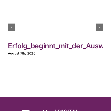
Erfolg_beginnt_mit_der_Auswah
August 7th, 2026