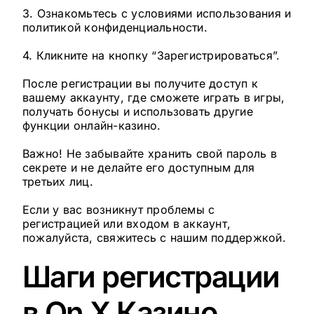
3. Ознакомьтесь с условиями использования и
политикой конфиденциальности.
4. Кликните на кнопку “Зарегистрироваться”.
После регистрации вы получите доступ к
вашему аккаунту, где сможете играть в игры,
получать бонусы и использовать другие
функции онлайн-казино.
Важно! Не забывайте хранить свой пароль в
секрете и не делайте его доступным для
третьих лиц.
Если у вас возникнут проблемы с
регистрацией или входом в аккаунт,
пожалуйста, свяжитесь с нашим поддержкой.
Шаги регистрации
в On X Казино