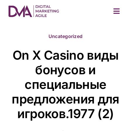
Skip
to
Togg
content
Navig
Uncategorized
On X Casino виды
бонусов и
специальные
M
предложения для
игроков.1977 (2)