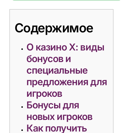
Содержимое
О казино X: виды
бонусов и
специальные
предложения для
игроков
Бонусы для
новых игроков
Как получить