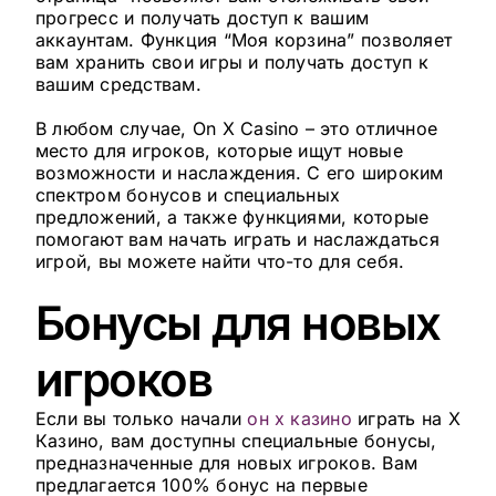
прогресс и получать доступ к вашим
аккаунтам. Функция “Моя корзина” позволяет
вам хранить свои игры и получать доступ к
вашим средствам.
В любом случае, On X Casino – это отличное
место для игроков, которые ищут новые
возможности и наслаждения. С его широким
спектром бонусов и специальных
предложений, а также функциями, которые
помогают вам начать играть и наслаждаться
игрой, вы можете найти что-то для себя.
Бонусы для новых
игроков
Если вы только начали
он х казино
играть на X
Казино, вам доступны специальные бонусы,
предназначенные для новых игроков. Вам
предлагается 100% бонус на первые