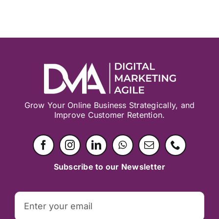
Grow Your Online Business Strategically, and
Improve Customer Retention.
Subscribe to our Newsletter