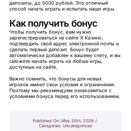
депозиты, до 5000 рублей. Это отличный
способ начать играть и испытать наши игры.
Как получить бонус
Чтобы получить бонус, вам нужно
зарегистрироваться на сайте X Казино,
подтвердить свой адрес электронной почты и
сделать первый депозит. Бонус будет
автоматически добавлен к вашему счету, и вы
сможете начать играть на любые игры,
доступные на сайте.
Важно помнить, что бонусы для новых
игроков имеют свои условия и ограничения.
Поэтому мы рекомендуем ознакомиться с
условиями бонуса перед его использованием.
Published On: May 20th, 2026
/
Categories:
Uncategorized