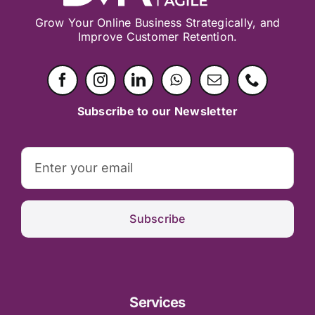
Grow Your Online Business Strategically, and
Improve Customer Retention.
Subscribe to our Newsletter
Subscribe
Services