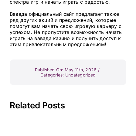
спектра игр и начать играть с радостью.
Вавада официальный сайт предлагает также
ряд других акций и предложений, которые
помогут вам начать свою игровую карьеру с
успехом. Не пропустите возможность начать
играть на вавада казино и получить доступ к
этим привлекательным предложениям!
Published On: May 11th, 2026
/
Categories:
Uncategorized
Related Posts