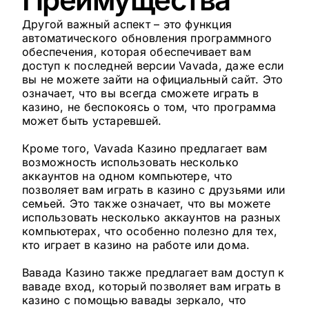
Другой важный аспект – это функция
автоматического обновления программного
обеспечения, которая обеспечивает вам
доступ к последней версии Vavada, даже если
вы не можете зайти на официальный сайт. Это
означает, что вы всегда сможете играть в
казино, не беспокоясь о том, что программа
может быть устаревшей.
Кроме того, Vavada Казино предлагает вам
возможность использовать несколько
аккаунтов на одном компьютере, что
позволяет вам играть в казино с друзьями или
семьей. Это также означает, что вы можете
использовать несколько аккаунтов на разных
компьютерах, что особенно полезно для тех,
кто играет в казино на работе или дома.
Вавада Казино также предлагает вам доступ к
ваваде вход, который позволяет вам играть в
казино с помощью вавады зеркало, что