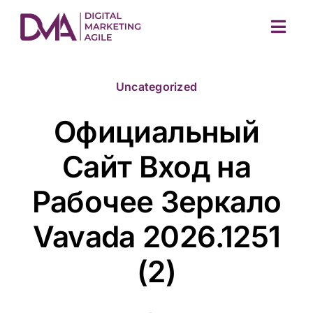
Skip
to
Togg
content
Navig
Uncategorized
Официальный
Сайт Вход на
Рабочее Зеркало
M
Vavada 2026.1251
(2)