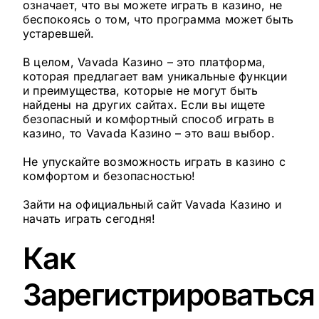
означает, что вы можете играть в казино, не
беспокоясь о том, что программа может быть
устаревшей.
В целом, Vavada Казино – это платформа,
которая предлагает вам уникальные функции
и преимущества, которые не могут быть
найдены на других сайтах. Если вы ищете
безопасный и комфортный способ играть в
казино, то Vavada Казино – это ваш выбор.
Не упускайте возможность играть в казино с
комфортом и безопасностью!
Зайти на официальный сайт Vavada Казино и
начать играть сегодня!
Как
Зарегистрироваться