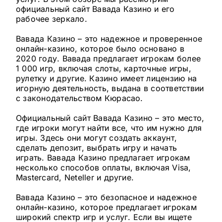
официальный сайт Вавада Казино и его
рабочее зеркало.
Вавада Казино – это надежное и проверенное
онлайн-казино, которое было основано в
2020 году. Вавада предлагает игрокам более
1 000 игр, включая слоты, карточные игры,
рулетку и другие. Казино имеет лицензию на
игорную деятельность, выдана в соответствии
с законодательством Кюрасао.
Официальный сайт Вавада Казино – это место,
где игроки могут найти все, что им нужно для
игры. Здесь они могут создать аккаунт,
сделать депозит, выбрать игру и начать
играть. Вавада Казино предлагает игрокам
несколько способов оплаты, включая Visa,
Mastercard, Neteller и другие.
Вавада Казино – это безопасное и надежное
онлайн-казино, которое предлагает игрокам
широкий спектр игр и услуг. Если вы ищете