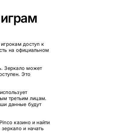
 играм
 игрокам доступ к
есть на официальном
ь. Зеркало может
оступен. Это
 использует
ым третьим лицам.
аши данные будут
Pinco казино и найти
 зеркало и начать