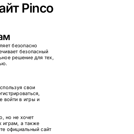
айт Pinco
рам
оляет безопасно
печивает безопасный
ьное решение для тех,
ью.
используя свои
егистрироваться,
 войти в игры и
о, но не хочет
к играм, а также
ете официальный сайт