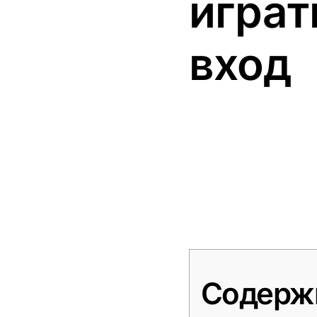
играт
вход
Содерж