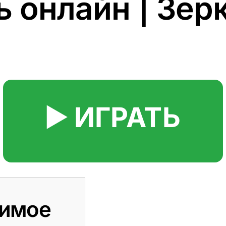
ь онлайн | Зер
▶️ ИГРАТЬ
имое