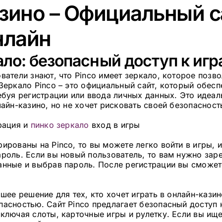
зино – Официальный с
нлайн
ало: безопасный доступ к иг
ователи знают, что Pinco имеет зеркало, которое позв
 Зеркало Pinco – это официальный сайт, который обес
ребуя регистрации или ввода личных данных. Это идеал
лайн-казино, но не хочет рисковать своей безопасност
трация и
пинко зеркало
вход в игры
рированы на Pinco, то вы можете легко войти в игры, 
ароль. Если вы новый пользователь, то вам нужно зар
анные и выбрав пароль. После регистрации вы сможете
чшее решение для тех, кто хочет играть в онлайн-казин
пасностью. Сайт Pinco предлагает безопасный доступ 
включая слоты, карточные игры и рулетку. Если вы ищ