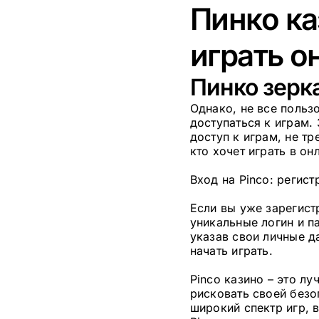
Пинко ка
играть о
Пинко зерк
Однако, не все польз
доступаться к играм.
доступ к играм, не т
кто хочет играть в он
Вход на Pinco: регис
Если вы уже зарегист
уникальные логин и п
указав свои личные д
начать играть.
Pinco казино – это лу
рисковать своей безо
широкий спектр игр, 