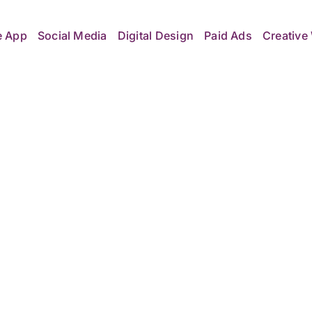
e App
Social Media
Digital Design
Paid Ads
Creative 