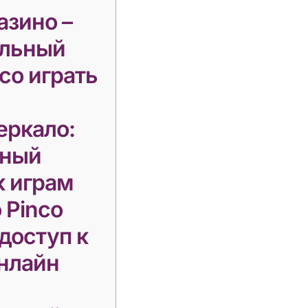
азино –
льный
nco играть
еркало:
сный
к играм
 Pinco
 доступ к
нлайн