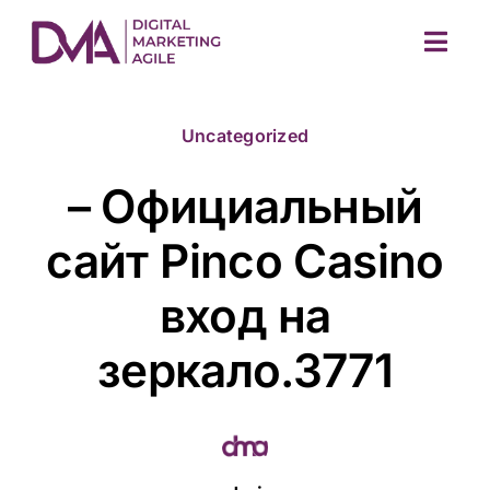
Skip
to
Togg
content
Navig
Uncategorized
– Официальный
сайт Pinco Casino
вход на
M
зеркало.3771