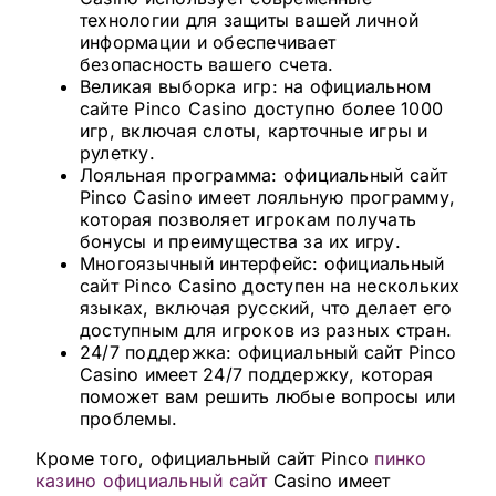
технологии для защиты вашей личной
информации и обеспечивает
безопасность вашего счета.
Великая выборка игр: на официальном
сайте Pinco Casino доступно более 1000
игр, включая слоты, карточные игры и
рулетку.
Лояльная программа: официальный сайт
Pinco Casino имеет лояльную программу,
которая позволяет игрокам получать
бонусы и преимущества за их игру.
Многоязычный интерфейс: официальный
сайт Pinco Casino доступен на нескольких
языках, включая русский, что делает его
доступным для игроков из разных стран.
24/7 поддержка: официальный сайт Pinco
Casino имеет 24/7 поддержку, которая
поможет вам решить любые вопросы или
проблемы.
Кроме того, официальный сайт Pinco
пинко
казино официальный сайт
Casino имеет