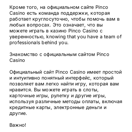
Кроме того, на официальном сайте Pinco
Casino есть команда поддержки, которая
работает круглосуточно, чтобы помочь вам в
любых вопросах. Это означает, что вы
можете играть в казино Pinco Casino с
уверенностью, knowing that you have a team of
professionals behind you.
Знакомство с официальным сайтом Pinco
Casino
Официальный сайт Pinco Casino имеет простой
и интуитивно понятный интерфейс, который
позволяет вам легко найти игру, которая вам
нравится. Вы можете играть в слоты,
карточные игры, рулетку и другие игры,
используя различные методы оплаты, включая
кредитные карты, электронные деньги и
другие.
Важно!