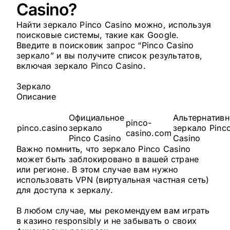
Casino?
Найти зеркало Pinco Casino можно, используя
поисковые системы, такие как Google.
Введите в поисковик запрос “Pinco Casino
зеркало” и вы получите список результатов,
включая зеркало Pinco Casino.
Зеркало
Описание
Официальное
Альтернативн
pinco-
pinco.casino
зеркало
зеркало Pinc
casino.com
Pinco Casino
Casino
Важно помнить, что зеркало Pinco Casino
может быть заблокировано в вашей стране
или регионе. В этом случае вам нужно
использовать VPN (виртуальная частная сеть)
для доступа к зеркалу.
В любом случае, мы рекомендуем вам играть
в казино responsibly и не забывать о своих