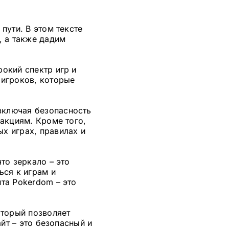
 пути. В этом тексте
 а также дадим
окий спектр игр и
 игроков, которые
включая безопасность
 акциям. Кроме того,
х играх, правилах и
то зеркало – это
ься к играм и
та Pokerdom – это
оторый позволяет
айт – это безопасный и