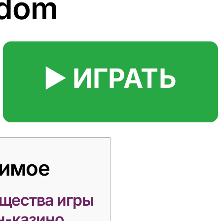
rdom
▶️ ИГРАТЬ
имое
щества игры
н-казино