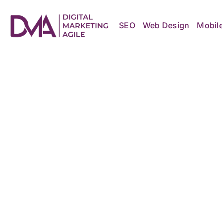
Skip
to
content
SEO
Web Design
Mobil