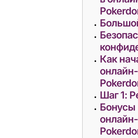
Pokerd
Большой
Безопас
конфид
Как нач
онлайн-
Pokerd
Шаг 1: 
Бонусы 
онлайн-
Pokerd