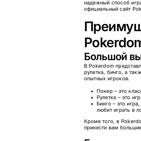
надежный способ игра
официальный сайт Po
Преимущ
Pokerdo
Большой вы
В Pokerdom представл
рулетка, бинго, а та
опытных игроков.
Покер – это клас
Рулетка – это игр
Бинго – это игра
любит играть в л
Кроме того, в Poker
принести вам больши