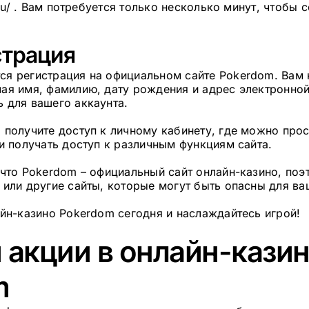
y.ru/ . Вам потребуется только несколько минут, чтобы 
страция
я регистрация на официальном сайте Pokerdom. Вам 
ая имя, фамилию, дату рождения и адрес электронной
 для вашего аккаунта.
 получите доступ к личному кабинету, где можно про
 и получать доступ к различным функциям сайта.
 что Pokerdom – официальный сайт онлайн-казино, поэ
 или другие сайты, которые могут быть опасны для ва
айн-казино Pokerdom сегодня и наслаждайтесь игрой!
 акции в онлайн-кази
m