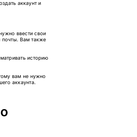
создать аккаунт и
нужно ввести свои
 почты. Вам также
сматривать историю
тому вам не нужно
шего аккаунта.
но