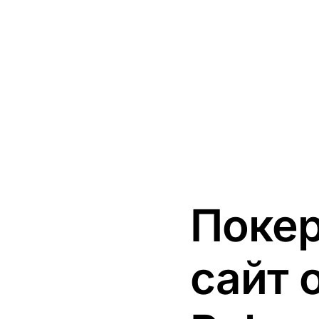
Поке
сайт 