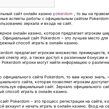
альный сайт онлайн казино
pokerdom
, то вы на правом
ные аспекты работы с официальным сайтом Pokerdom,
льзованию зеркала и входа на сайт.
ярное онлайн казино, которое предлагает игрокам шир
. Официальный сайт Pokerdom – это лучшее место для
дежный способ играть в онлайн казино.
kerdom предлагает игрокам множество преимуществ, 
ий спектр игр, а также доступ к различным бонусам и
 Pokerdom игроки могут найти информацию о различны
о официального сайта Pokerdom, то вам нужно знать, ч
циального сайта, которая позволяет игрокам доступат
спользуя официальный сайт. Зеркало официального сай
й способ играть в онлайн казино.
сайт Pokerdom – это процесс регистрации на сайте, к
й аккаунт и начать играть в онлайн казино. Вход на с