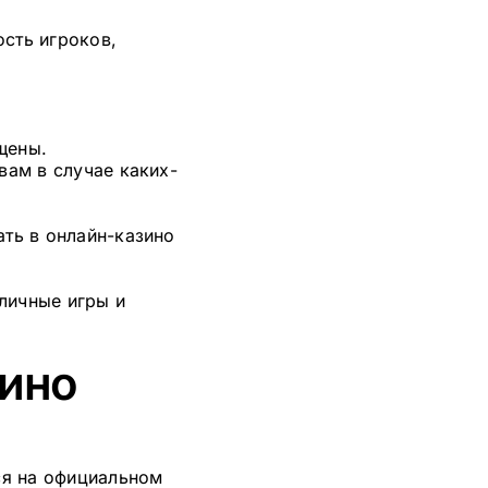
сть игроков,
щены.
вам в случае каких-
ть в онлайн-казино
зличные игры и
зино
ся на официальном