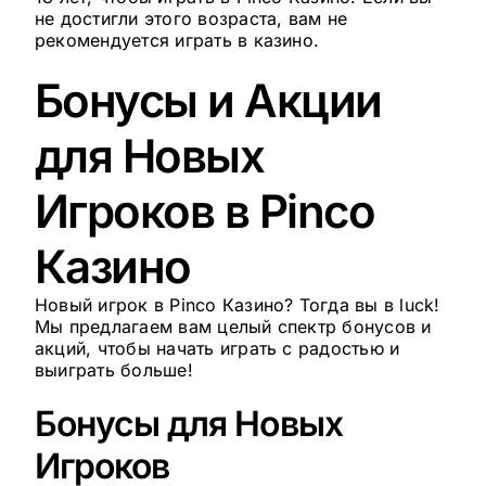
не достигли этого возраста, вам не
рекомендуется играть в казино.
Бонусы и Акции
для Новых
Игроков в Pinco
Казино
Новый игрок в Pinco Казино? Тогда вы в luck!
Мы предлагаем вам целый спектр бонусов и
акций, чтобы начать играть с радостью и
выиграть больше!
Бонусы для Новых
Игроков