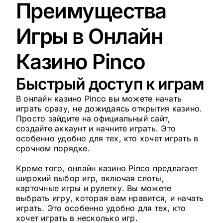
Преимущества
Игры в Онлайн
Казино Pinco
Быстрый доступ к играм
В онлайн казино Pinco вы можете начать
играть сразу, не дожидаясь открытия казино.
Просто зайдите на официальный сайт,
создайте аккаунт и начните играть. Это
особенно удобно для тех, кто хочет играть в
срочном порядке.
Кроме того, онлайн казино Pinco предлагает
широкий выбор игр, включая слоты,
карточные игры и рулетку. Вы можете
выбрать игру, которая вам нравится, и начать
играть. Это особенно удобно для тех, кто
хочет играть в несколько игр.