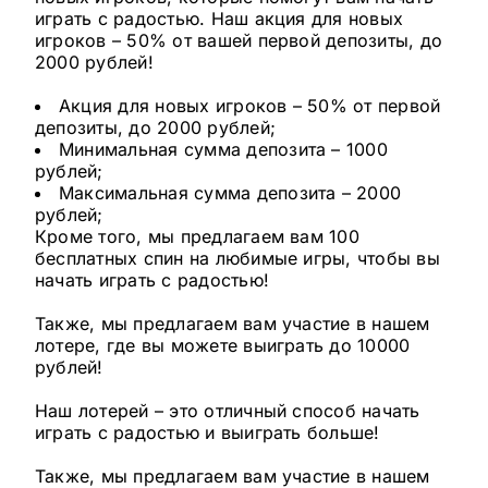
играть с радостью. Наш акция для новых
игроков – 50% от вашей первой депозиты, до
2000 рублей!
Акция для новых игроков – 50% от первой
депозиты, до 2000 рублей;
Минимальная сумма депозита – 1000
рублей;
Максимальная сумма депозита – 2000
рублей;
Кроме того, мы предлагаем вам 100
бесплатных спин на любимые игры, чтобы вы
начать играть с радостью!
Также, мы предлагаем вам участие в нашем
лотере, где вы можете выиграть до 10000
рублей!
Наш лотерей – это отличный способ начать
играть с радостью и выиграть больше!
Также, мы предлагаем вам участие в нашем