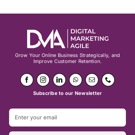
Grow Your Online Business Strategically, and
Improve Customer Retention.
Subscribe to our Newsletter