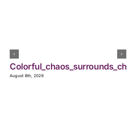
Colorful_chaos_surrounds_chic
August 8th, 2026