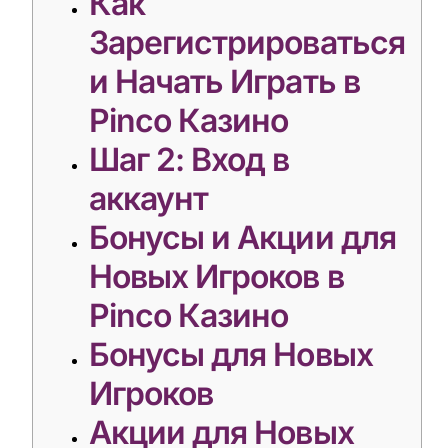
Как
Зарегистрироваться
и Начать Играть в
Pinco Казино
Шаг 2: Вход в
аккаунт
Бонусы и Акции для
Новых Игроков в
Pinco Казино
Бонусы для Новых
Игроков
Акции для Новых