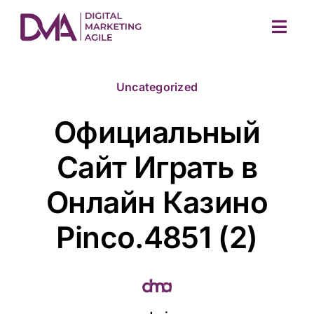
Skip
to
Togg
content
Navig
Uncategorized
Официальный
Сайт Играть в
Онлайн Казино
M
Pinco.4851 (2)