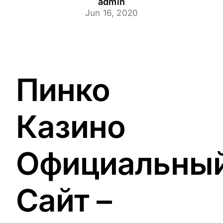
admin
Jun 16, 2020
Пинко
Казино
Официальны
Сайт –