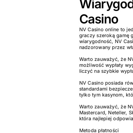
Wiarygod
Casino
NV Casino online to je
graczy szeroką gamę g
wiarygodność, NV Casin
nadzorowany przez wł
Warto zauważyć, że NV 
możliwość wypłaty wyg
liczyć na szybkie wypł
NV Casino posiada rów
standardami bezpiecze
tylko tym kasynom, któ
Warto zauważyć, że NV
Mastercard, Neteller, S
która najlepiej odpowi
Metoda płatności