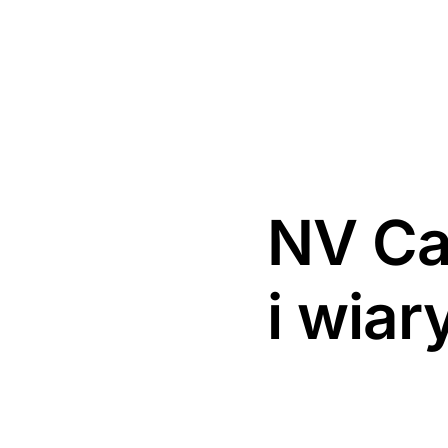
NV Cas
i wia