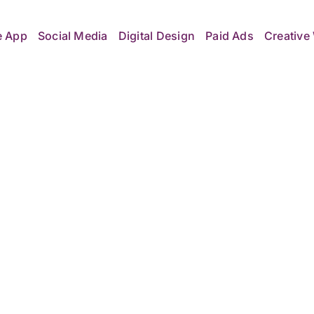
e App
Social Media
Digital Design
Paid Ads
Creative 