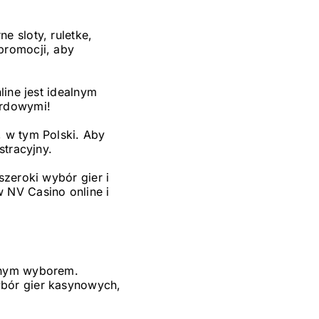
e sloty, ruletke,
promocji, aby
line jest idealnym
ardowymi!
, w tym Polski. Aby
stracyjny.
szeroki wybór gier i
 NV Casino online i
alnym wyborem.
ybór gier kasynowych,