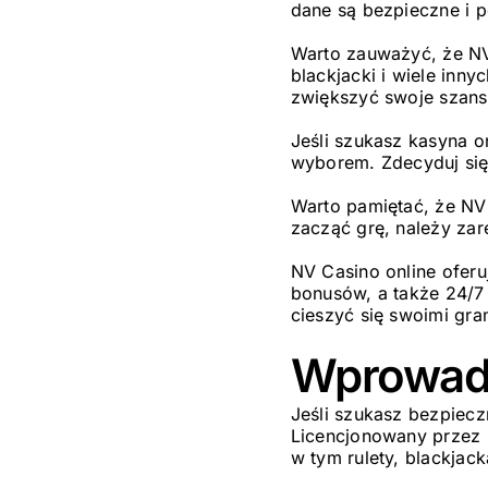
dane są bezpieczne i p
Warto zauważyć, że NV 
blackjacki i wiele inn
zwiększyć swoje szans
Jeśli szukasz kasyna on
wyborem. Zdecyduj się 
Warto pamiętać, że NV 
zacząć grę, należy zare
NV Casino online oferu
bonusów, a także 24/7 
cieszyć się swoimi gr
Wprowadz
Jeśli szukasz bezpiec
Licencjonowany przez 
w tym rulety, blackjack