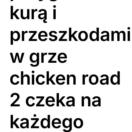
kurą i
przeszkodami
w grze
chicken road
2 czeka na
każdego