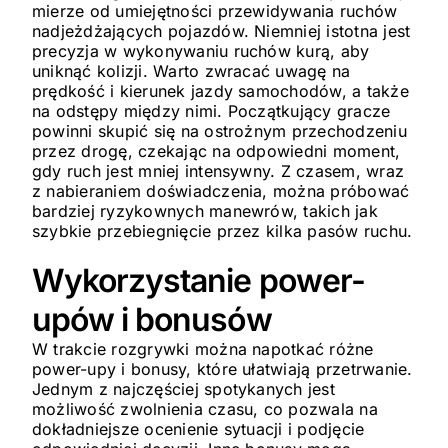
mierze od umiejętności przewidywania ruchów
nadjeżdżających pojazdów. Niemniej istotna jest
precyzja w wykonywaniu ruchów kurą, aby
uniknąć kolizji. Warto zwracać uwagę na
prędkość i kierunek jazdy samochodów, a także
na odstępy między nimi. Początkujący gracze
powinni skupić się na ostrożnym przechodzeniu
przez drogę, czekając na odpowiedni moment,
gdy ruch jest mniej intensywny. Z czasem, wraz
z nabieraniem doświadczenia, można próbować
bardziej ryzykownych manewrów, takich jak
szybkie przebiegnięcie przez kilka pasów ruchu.
Wykorzystanie power-
upów i bonusów
W trakcie rozgrywki można napotkać różne
power-upy i bonusy, które ułatwiają przetrwanie.
Jednym z najczęściej spotykanych jest
możliwość zwolnienia czasu, co pozwala na
dokładniejsze ocenienie sytuacji i podjęcie