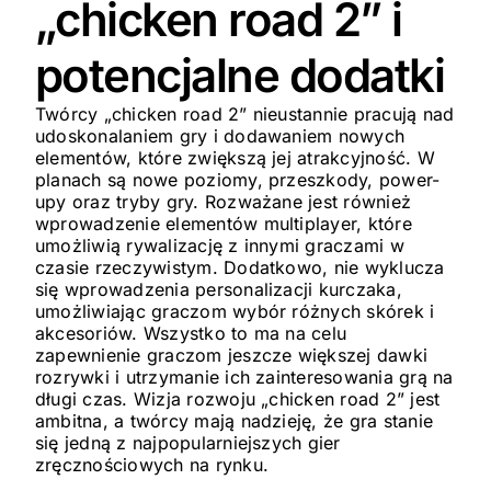
„chicken road 2” i
potencjalne dodatki
Twórcy „chicken road 2” nieustannie pracują nad
udoskonalaniem gry i dodawaniem nowych
elementów, które zwiększą jej atrakcyjność. W
planach są nowe poziomy, przeszkody, power-
upy oraz tryby gry. Rozważane jest również
wprowadzenie elementów multiplayer, które
umożliwią rywalizację z innymi graczami w
czasie rzeczywistym. Dodatkowo, nie wyklucza
się wprowadzenia personalizacji kurczaka,
umożliwiając graczom wybór różnych skórek i
akcesoriów. Wszystko to ma na celu
zapewnienie graczom jeszcze większej dawki
rozrywki i utrzymanie ich zainteresowania grą na
długi czas. Wizja rozwoju „chicken road 2” jest
ambitna, a twórcy mają nadzieję, że gra stanie
się jedną z najpopularniejszych gier
zręcznościowych na rynku.