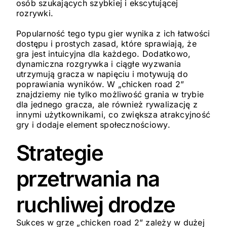
osób szukających szybkiej i ekscytującej
rozrywki.
Popularność tego typu gier wynika z ich łatwości
dostępu i prostych zasad, które sprawiają, że
gra jest intuicyjna dla każdego. Dodatkowo,
dynamiczna rozgrywka i ciągłe wyzwania
utrzymują gracza w napięciu i motywują do
poprawiania wyników. W „chicken road 2”
znajdziemy nie tylko możliwość grania w trybie
dla jednego gracza, ale również rywalizację z
innymi użytkownikami, co zwiększa atrakcyjność
gry i dodaje element społecznościowy.
Strategie
przetrwania na
ruchliwej drodze
Sukces w grze „chicken road 2” zależy w dużej