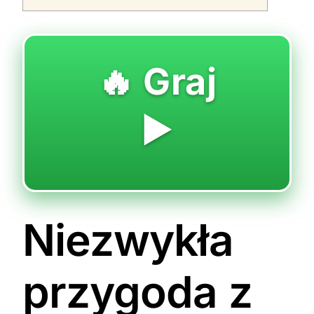
🔥 Graj
▶️
Niezwykła
przygoda z