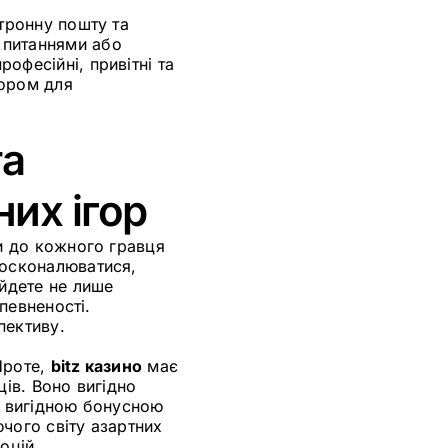
тронну пошту та
 питаннями або
офесійні, привітні та
тором для
та
их ігор
ги до кожного гравця
досконалюватися,
айдете не лише
впевненості.
пективу.
Проте,
bitz казино
має
ців. Воно вигідно
, вигідною бонусною
чого світу азартних
оцій.