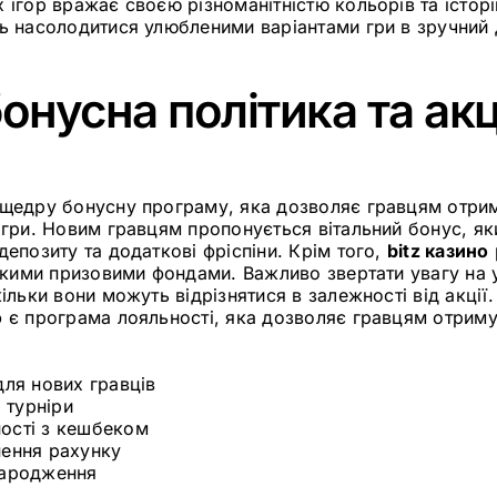
 ігор вражає своєю різноманітністю кольорів та істор
ть насолодитися улюбленими варіантами гри в зручний 
онусна політика та акц
щедру бонусну програму, яка дозволяє гравцям отрим
 гри. Новим гравцям пропонується вітальний бонус, я
депозиту та додаткові фріспіни. Крім того,
bitz казино
еликими призовими фондами. Важливо звертати увагу на
кільки вони можуть відрізнятися в залежності від акці
о
є програма лояльності, яка дозволяє гравцям отриму
для нових гравців
а турніри
ості з кешбеком
нення рахунку
народження