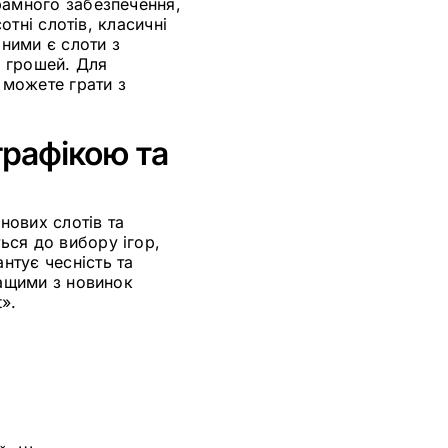
рамного забезпечення,
отні слотів, класичні
рними є слоти з
и грошей. Для
 можете грати з
графікою та
нових слотів та
ься до вибору ігор,
нтує чесність та
ращими з новинок
t».