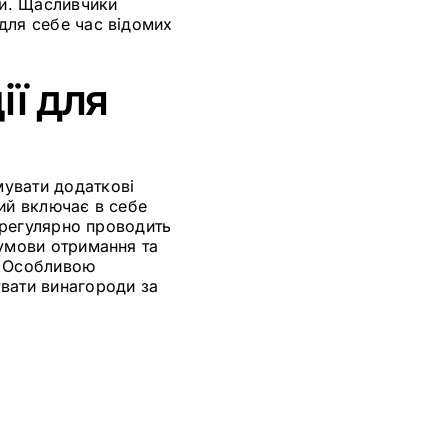
ій. Щасливчики
для себе час відомих
ії для
увати додаткові
кий включає в себе
регулярно проводить
 умови отримання та
ї. Особливою
вати винагороди за