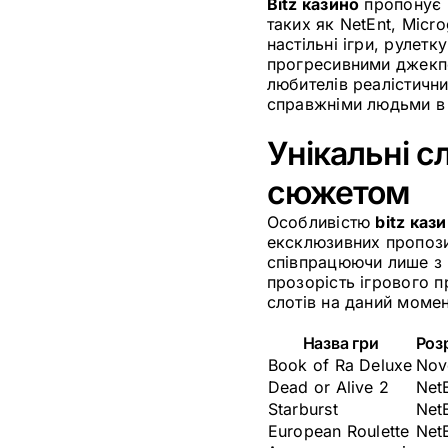
Bitz казино
пропонує в
таких як NetEnt, Micro
настільні ігри, рулет
прогресивними джекпо
любителів реалістични
справжніми людьми в 
Унікальні с
сюжетом
Особливістю
bitz каз
ексклюзивних пропози
співпрацюючи лише з 
прозорість ігрового п
слотів на даний момент
Назва гри
Роз
Book of Ra Deluxe
Nov
Dead or Alive 2
Net
Starburst
Net
European Roulette
Net