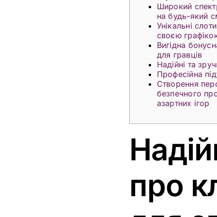
Широкий спект
на будь-який 
Унікальні слот
своєю графіко
Вигідна бонусна
для гравців
Надійні та зру
Професійна під
Створення пер
безпечного пр
азартних ігор
Надій
про кл