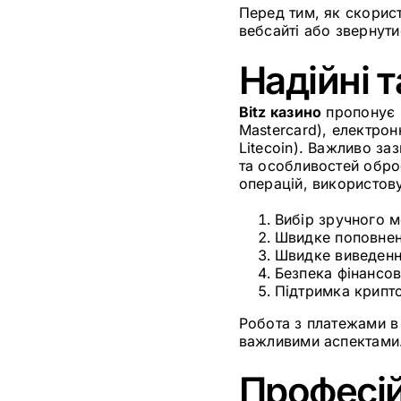
Перед тим, як скорис
вебсайті або звернут
Надійні 
Bitz казино
пропонує г
Mastercard), електронн
Litecoin). Важливо з
та особливостей обро
операцій, використову
Вибір зручного м
Швидке поповнен
Швидке виведенн
Безпека фінансов
Підтримка крипт
Робота з платежами в 
важливими аспектами
Професій