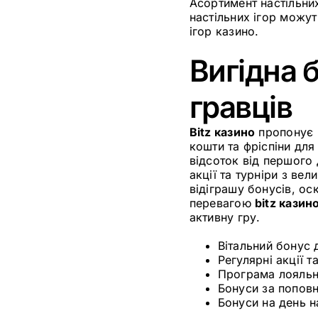
Асортимент настільних
настільних ігор можу
ігор казино.
Вигідна б
гравців
Bitz казино
пропонує 
кошти та фріспіни для
відсоток від першого 
акції та турніри з в
відіграшу бонусів, ос
перевагою
bitz казин
активну гру.
Вітальний бонус 
Регулярні акції т
Програма лояльн
Бонуси за попов
Бонуси на день 