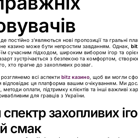
правжніх
овувачів
, де постійно з’являються нові пропозиції та гральні пл
есне казино може бути непростим завданням. Однак,
bi
оїм сучасним підходом, широким вибором ігор та орієн
 азарт зустрічається з безпекою та комфортом, створю
о, хто прагне до захопливих розваг.
 розглянемо всі аспекти
bitz казино
, щоб ви могли сф
чи відповідає ця платформа вашим очікуванням. Ми до
, методи оплати, підтримку клієнтів та інші важливі ха
ивабливим для гравців з України.
спектр захопливих іго
й смак