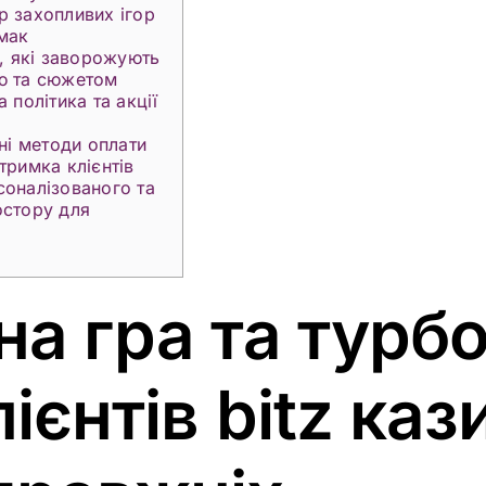
р захопливих ігор
смак
и, які заворожують
ю та сюжетом
 політика та акції
чні методи оплати
тримка клієнтів
соналізованого та
остору для
на гра та турб
ієнтів bitz каз