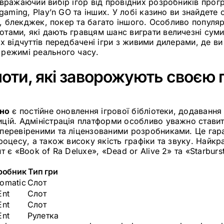
ражаючий вибір ігор від провідних розробників прог
gaming, Play’n GO та інших. У лобі казино ви знайдете с
ку, блекджек, покер та багато іншого. Особливо популя
тами, які дають гравцям шанс виграти величезні сум
х відчуттів передбачені ігри з живими дилерами, де ви
режимі реального часу.
лоти, які заворожують своєю 
ино
є постійне оновлення ігрової бібліотеки, додавання 
цій. Адміністрація платформи особливо уважно ставит
перевіреними та ліцензованими розробниками. Це гара
роцесу, а також високу якість графіки та звуку. Найк
 є «Book of Ra Deluxe», «Dead or Alive 2» та «Starburs
робник
Тип гри
omatic
Слот
Ent
Слот
Ent
Слот
Ent
Рулетка