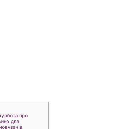
 турбота про
азино для
новувачів