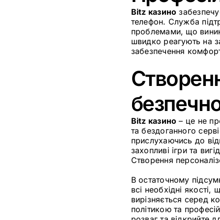
Bitz казино
забезпечує
телефон. Служба підт
проблемами, що виника
швидко реагують на з
забезпечення комфорт
Створенн
безпечно
Bitz казино
– це не пр
та бездоганного серв
прислухаючись до відг
захопливі ігри та вигі
Створення персоналіз
В остаточному підсум
всі необхідні якості,
вирізняється серед ко
політикою та професій
розваг та відкрийте д