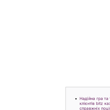
Надійна гра та
клієнтів bitz к
справжніх поці