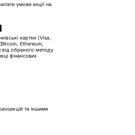
итати умови акції на
и
івські картки (Visa,
(Bitcoin, Ethereum,
и від обраного методу
пеці фінансових
ранзакцій та іншими