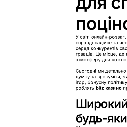
для с
поцін
У світі онлайн-розваг
справді надійне та ч
серед конкурентів св
гравців. Це місце, де
атмосферу для кожног
Сьогодні ми детально
думку та зрозуміти, 
ігор, бонусну політику
роблять
bitz казино
пр
Широкий 
будь-яки