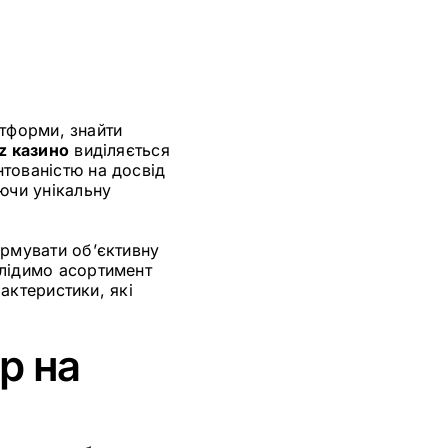
атформи, знайти
tz казино
виділяється
тованістю на досвід
ючи унікальну
ормувати об’єктивну
слідимо асортимент
рактеристики, які
р на