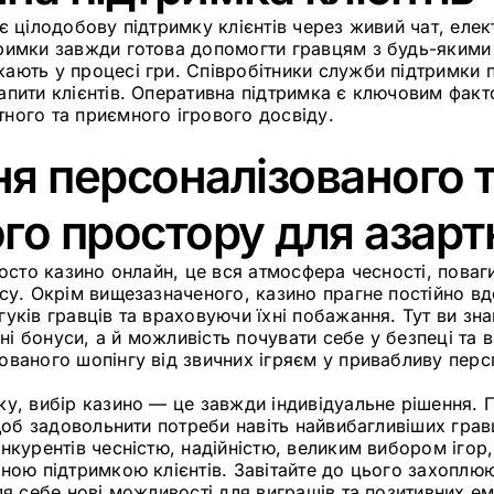
 цілодобову підтримку клієнтів через живий чат, елек
римки завжди готова допомогти гравцям з будь-якими
ють у процесі гри. Співробітники служби підтримки пр
апити клієнтів. Оперативна підтримка є ключовим фак
ного та приємного ігрового досвіду.
я персоналізованого 
го простору для азартн
осто казино онлайн, це вся атмосфера чесності, пова
ісу. Окрім вищезазначеного, казино прагне постійно в
уків гравців та враховуючи їхні побажання. Тут ви зн
дні бонуси, а й можливість почувати себе у безпеці та 
ованого шопінгу від звичних ігряєм у привабливу перс
ку, вибір казино — це завжди індивідуальне рішення. 
 щоб задовольнити потреби навіть найвибагливіших грав
нкурентів чесністю, надійністю, великим вибором ігор
ною підтримкою клієнтів. Завітайте до цього захоплюю
ля себе нові можливості для виграшів та позитивних ем