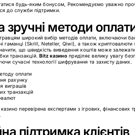
татися будь-яким бонусом, Рекомендуємо уважно проч
ися до служби підтримки.
та зручні методи оплат
равцям широкий вибір методів оплати, включаючи банк
і гаманці (Skrill, Neteller, Qiwi), а також криптовалюти 
азначити, що швидкість виведення коштів може залежат
бки транзакцій.
Bitz казино
приділяє велику увагу без
ючи сучасні технології шифрування та захисту даних.
етоду оплати
ня рахунку
я виграшів
их транзакцій
овалют
казино перевірена експертами з ігрових, фінансових т
.
на підтримка клієнтів