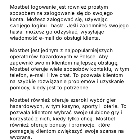
Mostbet logowanie jest również prostym
sposobem na zalogowanie się do swojego
konta. Możesz zalogować się, używając
swojego loginu i hasła. Jeśli zapomniłeś swojego
hasła, możesz go odzyskać, wysyłając
wiadomość e-mail do obsługi klienta.
Mostbet jest jednym z najpopularniejszych
operatorów hazardowych w Polsce. Aby
zapewnić swoim klientom najlepszą obsługę,
Mostbet oferuje wiele sposobów kontaktu, w tym
telefon, e-mail i live chat. To pozwala klientom
na szybkie rozwiązanie problemów i uzyskanie
pomocy, kiedy jest to potrzebne.
Mostbet również oferuje szeroki wybór gier
hazardowych, w tym kasyno, sporty i loterie. To
pozwala klientom wybrać swoje ulubione gry i
korzystać z nich, kiedy tylko chcą. Mostbet
również oferuje bonusy i promocje, które
pomagają klientom zwiększyć swoje szanse na
wygraną.