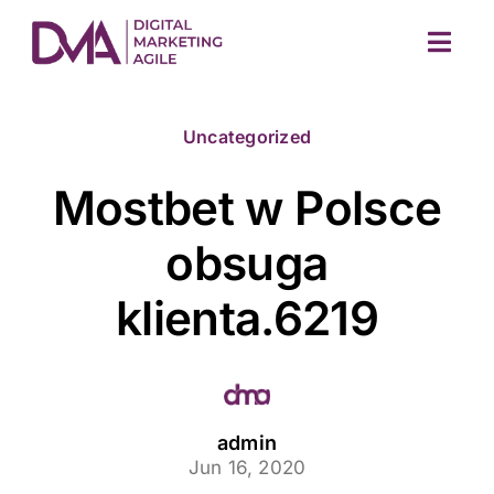
Skip
to
Togg
content
Navig
Uncategorized
Mostbet w Polsce
obsuga
klienta.6219
M
admin
Jun 16, 2020