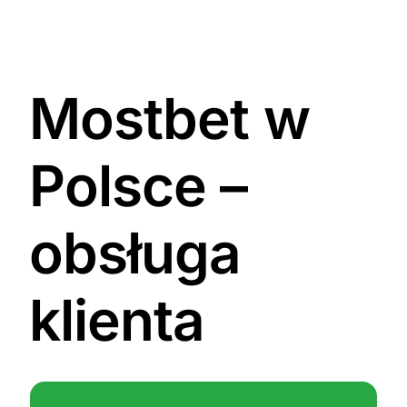
Mostbet w
Polsce –
obsługa
klienta