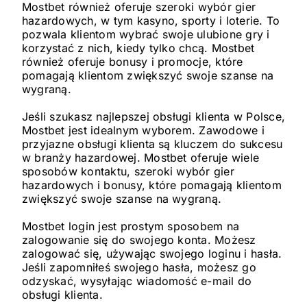
Mostbet również oferuje szeroki wybór gier
hazardowych, w tym kasyno, sporty i loterie. To
pozwala klientom wybrać swoje ulubione gry i
korzystać z nich, kiedy tylko chcą. Mostbet
również oferuje bonusy i promocje, które
pomagają klientom zwiększyć swoje szanse na
wygraną.
Jeśli szukasz najlepszej obsługi klienta w Polsce,
Mostbet jest idealnym wyborem. Zawodowe i
przyjazne obsługi klienta są kluczem do sukcesu
w branży hazardowej. Mostbet oferuje wiele
sposobów kontaktu, szeroki wybór gier
hazardowych i bonusy, które pomagają klientom
zwiększyć swoje szanse na wygraną.
Mostbet login jest prostym sposobem na
zalogowanie się do swojego konta. Możesz
zalogować się, używając swojego loginu i hasła.
Jeśli zapomniłeś swojego hasła, możesz go
odzyskać, wysyłając wiadomość e-mail do
obsługi klienta.