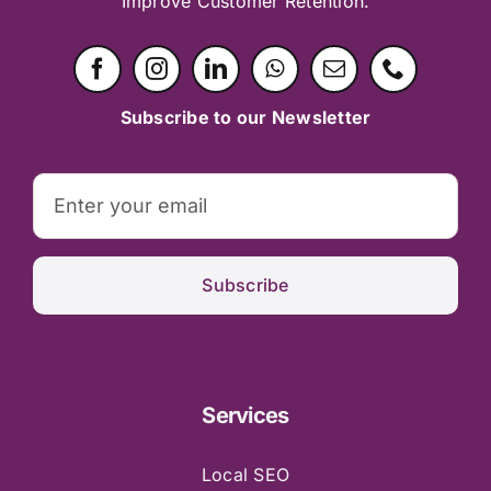
Improve Customer Retention.
Subscribe to our Newsletter
Subscribe
Services
Local SEO