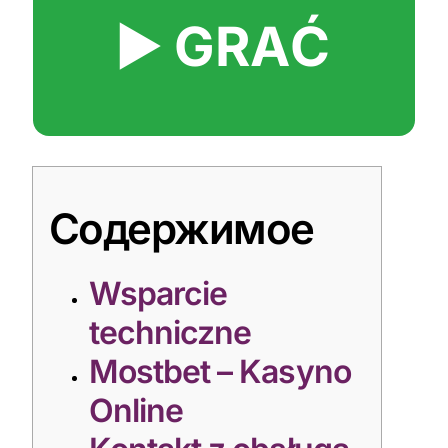
▶️ GRAĆ
Содержимое
Wsparcie
techniczne
Mostbet – Kasyno
Online