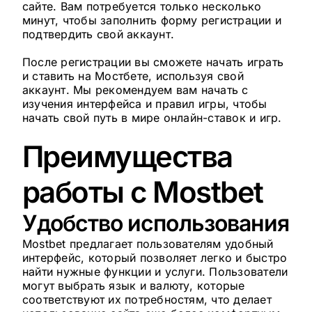
сайте. Вам потребуется только несколько
минут, чтобы заполнить форму регистрации и
подтвердить свой аккаунт.
После регистрации вы сможете начать играть
и ставить на Мостбете, используя свой
аккаунт. Мы рекомендуем вам начать с
изучения интерфейса и правил игры, чтобы
начать свой путь в мире онлайн-ставок и игр.
Преимущества
работы с Mostbet
Удобство использования
Mostbet предлагает пользователям удобный
интерфейс, который позволяет легко и быстро
найти нужные функции и услуги. Пользователи
могут выбрать язык и валюту, которые
соответствуют их потребностям, что делает