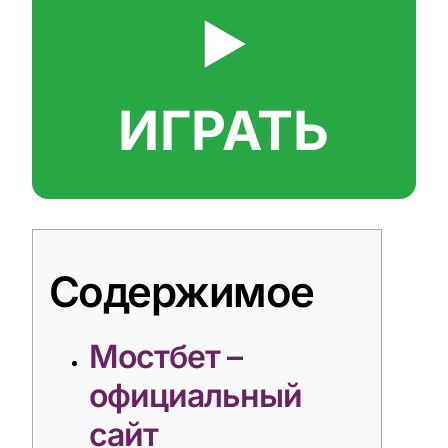
▶️
ИГРАТЬ
Содержимое
Мостбет –
официальный
сайт