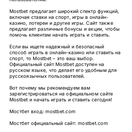
Mostbet предлагает широкий спектр функций,
включая ставки на спорт, игры в онлайн-
казино, лотереи и другие игры. Сайт также
предлагает различные бонусы и акции, чтобы
помочь клиентам начать играть и ставить.
Если вы ищете надежный и безопасный
способ играть в онлайн-казино или ставить на
спорт, то Mostbet – это ваш выбор.
Официальный сайт Mostbet доступен на
русском языке, что делает его удобным для
русскоязычных пользователей.
Вот почему мы рекомендуем вам
зарегистрироваться на официальном сайте
Mostbet и начать играть и ставить сегодня!
Мостбет вход: mostbet.com
Мостбет официальный сайт: mostbet.com