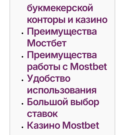
букмекерской
конторы и казино
Преимущества
Мостбет
Преимущества
работы с Mostbet
Удобство
использования
Большой выбор
ставок
Казино Mostbet