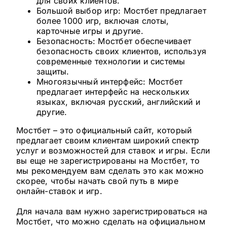
для своих клиентов.
Большой выбор игр: Мостбет предлагает
более 1000 игр, включая слоты,
карточные игры и другие.
Безопасность: Мостбет обеспечивает
безопасность своих клиентов, используя
современные технологии и системы
защиты.
Многоязычный интерфейс: Мостбет
предлагает интерфейс на нескольких
языках, включая русский, английский и
другие.
Мостбет – это официальный сайт, который
предлагает своим клиентам широкий спектр
услуг и возможностей для ставок и игры. Если
вы еще не зарегистрированы на Мостбет, то
мы рекомендуем вам сделать это как можно
скорее, чтобы начать свой путь в мире
онлайн-ставок и игр.
Для начала вам нужно зарегистрироваться на
Мостбет, что можно сделать на официальном