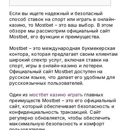
Если вы ищете надежный и безопасный
способ ставок на спорт или играть в онлайн-
казино, то Mostbet – это ваш выбор. В этом
обзоре мы рассмотрим официальный сайт
Mostbet, его функции и преимущества.
Mostbet – это международная букмекерская
контора, которая предлагает своим клиентам
широкий спектр услуг, включая ставки на
спорт, игры в онлайн-казино и лотереи.
Официальный сайт Mostbet доступен на
русском языке, что делает его удобным для
русскоязычных пользователей.
Один из
мостбет казино играть
главных
преимуществ Mostbet – это его официальный
сайт, который обеспечивает безопасность и
конфиденциальность транзакций. Сайт
регулярно обновляется, чтобы обеспечить
максимальную безопасность и комфорт
пользователям.