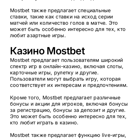
Mostbet также предлагает специальные
ставки, такие как ставки на исход серии
матчей или количество голов в матче. Это
может быть особенно интересно для тех, кто
любит азартные игры.
Казино Mostbet
Mostbet предлагает пользователям широкий
спектр игр в онлайн-казино, включая слоты,
карточные игры, рулетку и другие.
Пользователи могут выбрать игру, которая
соответствует их интересам и предпочтениям.
Кроме того, Mostbet предлагает различные
бонусы и акции для игроков, включая бонусы
за регистрацию, бонусы за депозит и другие.
Это может быть особенно интересно для тех,
кто любит играть в казино.
Mostbet также предлагает функцию live-игры,