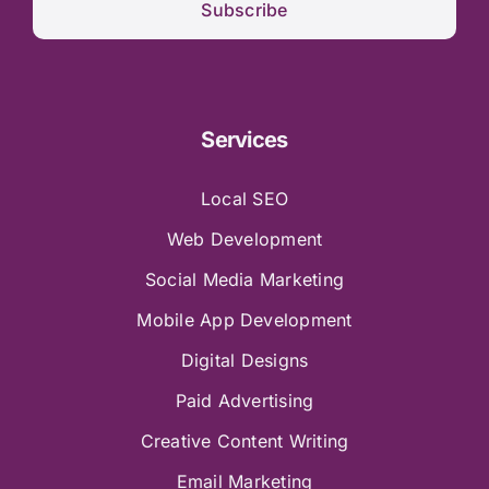
Subscribe
Services
Local SEO
Web Development
Social Media Marketing
Mobile App Development
Digital Designs
Paid Advertising
Creative Content Writing
Email Marketing