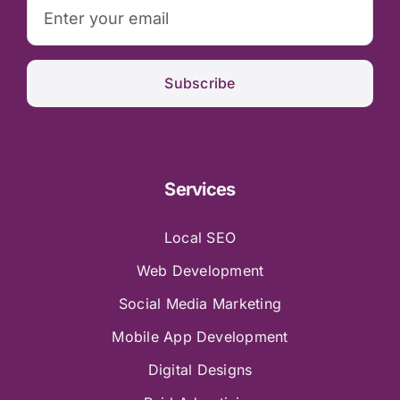
Subscribe
Services
Local SEO
Web Development
Social Media Marketing
Mobile App Development
Digital Designs