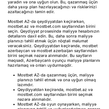
yaradın və ona uyğun olun. Bu, qazanmaq üçün
daha yaxşı plan hazırlayacağınızı və risklərinizi
azaltacağınızı təmin edir.
Mostbet AZ-da qeydiyyatdan keçirərkən,
mostbet.az və mostbet.com saytlarından birini
seçin. Qeydiyyat prosesində maliyyə hesabınızın
detallarını daxil edin. Bu, daha sonra maliyyə
planınızı təhlil etmək üçün nöqtəli məlumat
verəcəksiniz. Qeydiyyatdan keçirəndə, mostbet
azerbaycan və mostbet azerbaijan saytlarından
birini seçmək nəzərə alınmalıdır. Bu saytların
məqsədi, Azerbaycanlı oyunçu maliyyə planlarını
hazırlamaq və onları uydurmaqdir.
Mostbet AZ-da qazanmaq üçün, maliyyə
planınızı təhlil etmək və ona uyğun olmaq
lazımdır.
Qeydiyyatdan keçirəndə, mostbet.az və
mostbet.com saytlarından birini seçmək
nəzərə alınmalıdır.
Mostbet AZ-da oyun oynayarkən, maliyyə