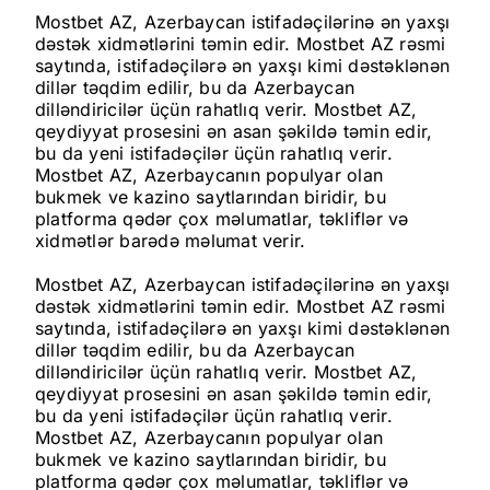
Mostbet AZ, Azerbaycan istifadəçilərinə ən yaxşı
dəstək xidmətlərini təmin edir. Mostbet AZ rəsmi
saytında, istifadəçilərə ən yaxşı kimi dəstəklənən
dillər təqdim edilir, bu da Azerbaycan
dilləndiricilər üçün rahatlıq verir. Mostbet AZ,
qeydiyyat prosesini ən asan şəkildə təmin edir,
bu da yeni istifadəçilər üçün rahatlıq verir.
Mostbet AZ, Azerbaycanın populyar olan
bukmek ve kazino saytlarından biridir, bu
platforma qədər çox məlumatlar, təkliflər və
xidmətlər barədə məlumat verir.
Mostbet AZ, Azerbaycan istifadəçilərinə ən yaxşı
dəstək xidmətlərini təmin edir. Mostbet AZ rəsmi
saytında, istifadəçilərə ən yaxşı kimi dəstəklənən
dillər təqdim edilir, bu da Azerbaycan
dilləndiricilər üçün rahatlıq verir. Mostbet AZ,
qeydiyyat prosesini ən asan şəkildə təmin edir,
bu da yeni istifadəçilər üçün rahatlıq verir.
Mostbet AZ, Azerbaycanın populyar olan
bukmek ve kazino saytlarından biridir, bu
platforma qədər çox məlumatlar, təkliflər və