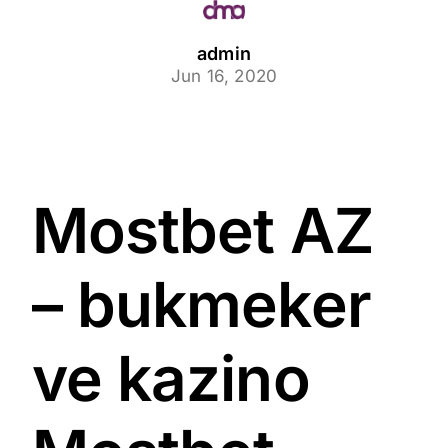
admin
Jun 16, 2020
Mostbet AZ
– bukmeker
ve kazino