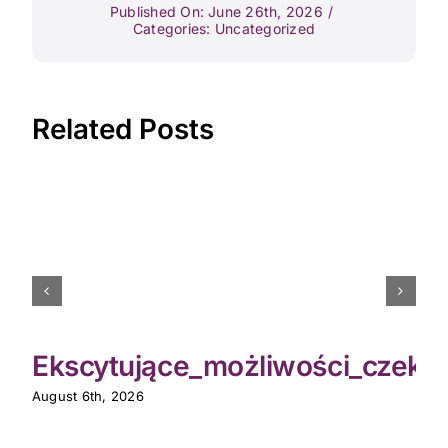
Published On: June 26th, 2026
/
Categories:
Uncategorized
Related Posts
Ekscytujące_możliwości_czekaj
August 6th, 2026