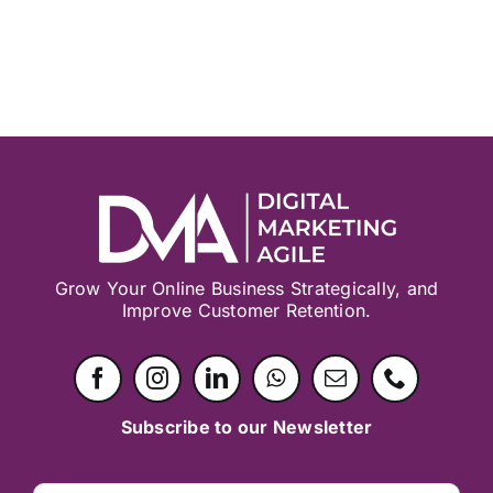
Grow Your Online Business Strategically, and
Improve Customer Retention.
Subscribe to our Newsletter