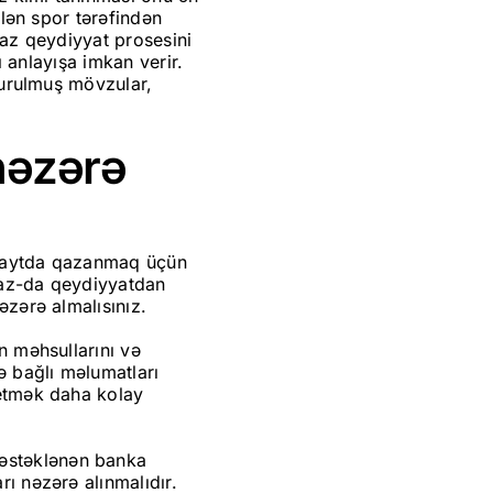
ilən spor tərəfindən
 az qeydiyyat prosesini
ı anlayışa imkan verir.
turulmuş mövzular,
nəzərə
 saytda qazanmaq üçün
t.az-da qeydiyyatdan
əzərə almalısınız.
n məhsullarını və
ə bağlı məlumatları
 etmək daha kolay
dəstəklənən banka
rı nəzərə alınmalıdır.