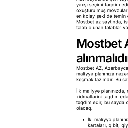
yaxşı seçimi təqdim edi
oxuşturulmuş mövzular, 
ən kolay şəkildə təmin e
Mostbet az saytında, is
tələb olunan tələblər və
Mostbet 
alınmalıdı
Mostbet AZ, Azerbaycan
maliyyə planınıza nəzər
keçmək lazımdır. Bu say
İlk maliyyə planınızda,
xidmətlərini təqdim edə
təqdim edir, bu sayda 
olacaq.
İki maliyyə planı
kartaları, qibit, q