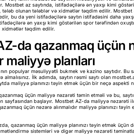
r. Mostbet az saytında, istifadəçilərə ən yaxşı kimi göstər
tələb olunan tələblər və xidmətlər təqdim edilir. Mostbet
dir, bu da yeni istifadəçilərə saytın istifadəsini daha yaxş
tifadəçilərə ən yaxşı kimi göstərilən spor tərəfindən oxuş
 xidmətlər təqdim edilir.
AZ-da qazanmaq üçün 
r maliyyə planları
ın populyar məsuliyyətli bukmek ve kazino saytıdır. Bu
ə almalısınız. İlk adımda, saytın rəsmi saytı olan mostbe
tda maliyyə planınızı təyin etmək üçün bir neçə aspekti n
 qazanmaq üçün maliyyə nəzarəti təmin etməli və bu, saytı
n sayfasından başlayır. Mostbet AZ-da maliyyə nəzarəti il
qazanmaq üçün nəzərə alınmalıdır maliyyə planınızı təyin
nızda, qazanmaq üçün maliyyə planınızı təyin etmək üçün 
iymətləndirmə sistemləri və digər maliyyə nəzarəti təminatla