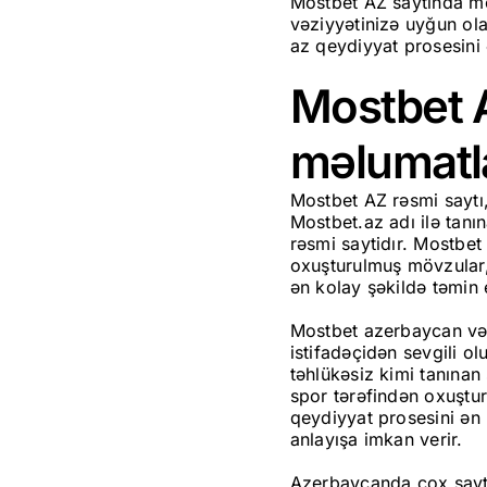
Mostbet AZ saytında mo
vəziyyətinizə uyğun ola
az qeydiyyat prosesini 
Mostbet 
məlumatl
Mostbet AZ rəsmi saytı,
Mostbet.az adı ilə tanı
rəsmi saytidır. Mostbet 
oxuşturulmuş mövzular, 
ən kolay şəkildə təmin e
Mostbet azerbaycan və 
istifadəçidən sevgili o
təhlükəsiz kimi tanınan 
spor tərəfindən oxuştur
qeydiyyat prosesini ən k
anlayışa imkan verir.
Azerbaycanda çox saytla