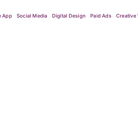
e App
Social Media
Digital Design
Paid Ads
Creative 