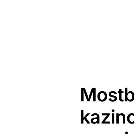
Mostb
kazino