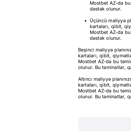
Mostbet AZ-da bu t
dəstək olunur.
Üçüncü maliyyə pl
kartaları, qibit, q
Mostbet AZ-da bu t
dəstək olunur.
Beşinci maliyyə planın
kartaları, qibit, qiymət
Mostbet AZ-da bu təmina
olunur. Bu təminatlar, 
Altıncı maliyyə planın
kartaları, qibit, qiymət
Mostbet AZ-da bu təmina
olunur. Bu təminatlar, 