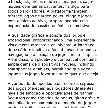
e blackjack, até as modernas máquinas caça-
níqueis com temas cativantes, há algo para
todos os jogadores. A plataforma também
oferece jogos de vídeo poker, bingo e jogos
com dealers ao vivo, proporcionando uma
experiência de cassino autêntica e imersiva.
A qualidade gráfica e sonora dos jogos é
excepcional, proporcionando uma experiência
visualmente atraente e envolvente. A interface
do usuário é intuitiva e fácil de usar, tornando a
navegação e a seleção de jogos muito simples.
Além disso, o aplicativo é compatível com uma
ampla gama de dispositivos móveis, incluindo
smartphones e tablets, permitindo que você
jogue seus jogos favoritos onde quer que esteja.
A variedade de apostas e os recursos especiais
dos jogos oferecem aos jogadores diferentes
níveis de emoção e oportunidades de ganhar.
Recursos como rodadas de bônus, giros grátis e
multiplicadores aumentam a emoção do jogo e
podem resultar em prêmios significativos. O