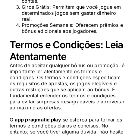
contas.
Giros Grátis: Permitem que você jogue em
determinados jogos sem gastar dinheiro
real.
Promoções Semanais: Oferecem prêmios e
bônus adicionais aos jogadores.
Termos e Condições: Leia
Atentamente
Antes de aceitar qualquer bônus ou promoção, é
importante ler atentamente os termos e
condições. Os termos e condições especificam
os requisitos de apostas, os jogos elegíveis e
outras restrições que se aplicam ao bônus. É
fundamental entender os termos e condições
para evitar surpresas desagradáveis e aproveitar
ao máximo as ofertas.
O
app pragmatic play
se esforça para tornar os
termos e condições claros e concisos. No
entanto, se você tiver alguma dúvida, não hesite