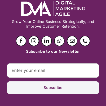
Grow Your Online Business Strategically, and
Improve Customer Retention.
Subscribe to our Newsletter
Subscribe