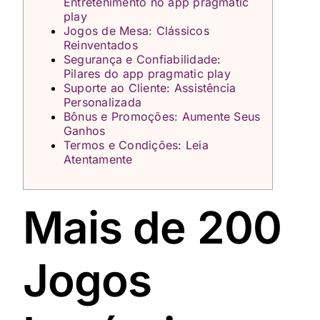
Entretenimento no app pragmatic
play
Jogos de Mesa: Clássicos
Reinventados
Segurança e Confiabilidade:
Pilares do app pragmatic play
Suporte ao Cliente: Assistência
Personalizada
Bônus e Promoções: Aumente Seus
Ganhos
Termos e Condições: Leia
Atentamente
Mais de 200
Jogos