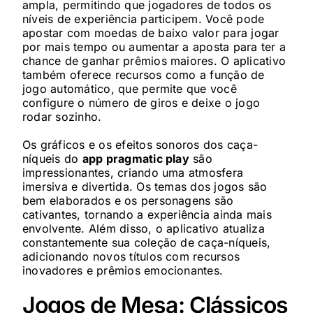
ampla, permitindo que jogadores de todos os
níveis de experiência participem. Você pode
apostar com moedas de baixo valor para jogar
por mais tempo ou aumentar a aposta para ter a
chance de ganhar prêmios maiores. O aplicativo
também oferece recursos como a função de
jogo automático, que permite que você
configure o número de giros e deixe o jogo
rodar sozinho.
Os gráficos e os efeitos sonoros dos caça-
níqueis do
app pragmatic play
são
impressionantes, criando uma atmosfera
imersiva e divertida. Os temas dos jogos são
bem elaborados e os personagens são
cativantes, tornando a experiência ainda mais
envolvente. Além disso, o aplicativo atualiza
constantemente sua coleção de caça-níqueis,
adicionando novos títulos com recursos
inovadores e prêmios emocionantes.
Jogos de Mesa: Clássicos