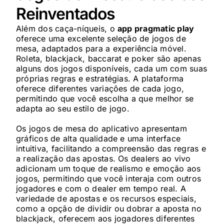
Reinventados
Além dos caça-níqueis, o
app pragmatic play
oferece uma excelente seleção de jogos de
mesa, adaptados para a experiência móvel.
Roleta, blackjack, baccarat e poker são apenas
alguns dos jogos disponíveis, cada um com suas
próprias regras e estratégias. A plataforma
oferece diferentes variações de cada jogo,
permitindo que você escolha a que melhor se
adapta ao seu estilo de jogo.
Os jogos de mesa do aplicativo apresentam
gráficos de alta qualidade e uma interface
intuitiva, facilitando a compreensão das regras e
a realização das apostas. Os dealers ao vivo
adicionam um toque de realismo e emoção aos
jogos, permitindo que você interaja com outros
jogadores e com o dealer em tempo real. A
variedade de apostas e os recursos especiais,
como a opção de dividir ou dobrar a aposta no
blackjack, oferecem aos jogadores diferentes