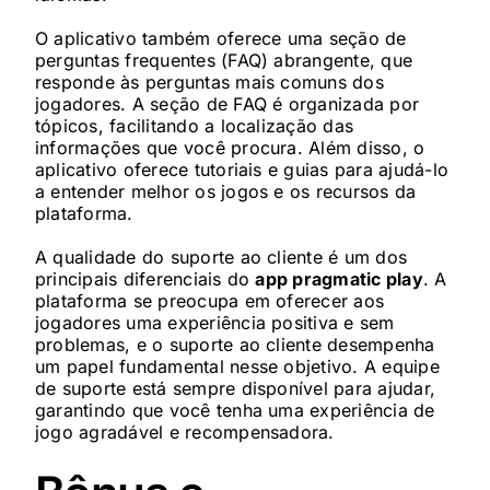
O aplicativo também oferece uma seção de
perguntas frequentes (FAQ) abrangente, que
responde às perguntas mais comuns dos
jogadores. A seção de FAQ é organizada por
tópicos, facilitando a localização das
informações que você procura. Além disso, o
aplicativo oferece tutoriais e guias para ajudá-lo
a entender melhor os jogos e os recursos da
plataforma.
A qualidade do suporte ao cliente é um dos
principais diferenciais do
app pragmatic play
. A
plataforma se preocupa em oferecer aos
jogadores uma experiência positiva e sem
problemas, e o suporte ao cliente desempenha
um papel fundamental nesse objetivo. A equipe
de suporte está sempre disponível para ajudar,
garantindo que você tenha uma experiência de
jogo agradável e recompensadora.