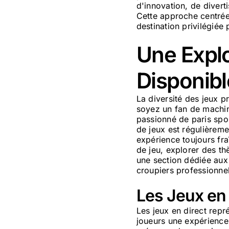
d'innovation, de diverti
Cette approche centrée 
destination privilégiée
Une Expl
Disponibl
La diversité des jeux 
soyez un fan de machine
passionné de paris spo
de jeux est régulièreme
expérience toujours fra
de jeu, explorer des th
une section dédiée aux 
croupiers professionnel
Les Jeux en 
Les jeux en direct repré
joueurs une expérience 