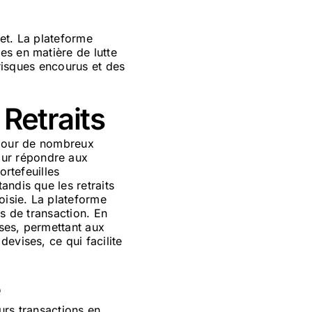
et. La plateforme
es en matière de lutte
 risques encourus et des
Retraits
s pour de nombreux
our répondre aux
ortefeuilles
andis que les retraits
oisie. La plateforme
is de transaction. En
ses, permettant aux
evises, ce qui facilite
e
urs transactions en