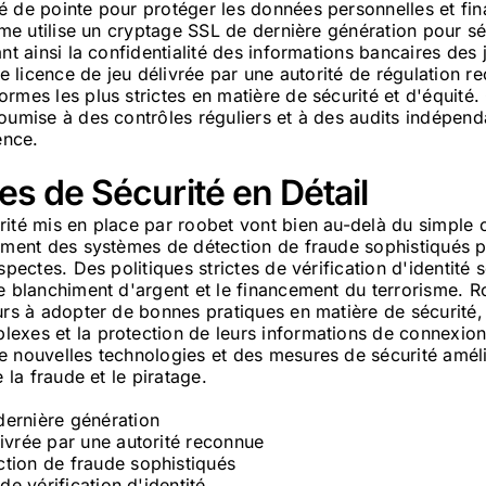
é de pointe pour protéger les données personnelles et fin
orme utilise un cryptage SSL de dernière génération pour sé
ant ainsi la confidentialité des informations bancaires des 
ne licence de jeu délivrée par une autorité de régulation r
rmes les plus strictes en matière de sécurité et d'équité.
oumise à des contrôles réguliers et à des audits indépend
ence.
es de Sécurité en Détail
rité mis en place par roobet vont bien au-delà du simple 
ement des systèmes de détection de fraude sophistiqués po
spectes. Des politiques strictes de vérification d'identité
le blanchiment d'argent et le financement du terrorisme. 
urs à adopter de bonnes pratiques en matière de sécurité, te
xes et la protection de leurs informations de connexion. 
e nouvelles technologies et des mesures de sécurité améli
e la fraude et le piratage.
ernière génération
ivrée par une autorité reconnue
tion de fraude sophistiqués
 de vérification d'identité