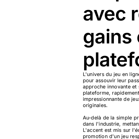
avec r
gains 
plate
L'univers du jeu en lig
pour assouvir leur pas
approche innovante et 
plateforme, rapidement
impressionnante de jeux
originales.
Au-delà de la simple p
dans l'industrie, metta
L'accent est mis sur l'é
promotion d'un jeu res