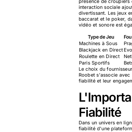
présence de croupiers 
interaction sociale ajo
divertissant. Les jeux 
baccarat et le poker, da
vidéo et sonore est éga
Type de Jeu
Fou
Machines à Sous
Pra
Blackjack en Direct
Evo
Roulette en Direct
Net
Paris Sportifs
Bet
Le choix du fournisseur
Roobet s'associe avec l
fiabilité et leur engage
L'Importa
Fiabilité
Dans un univers en lign
fiabilité d'une platef