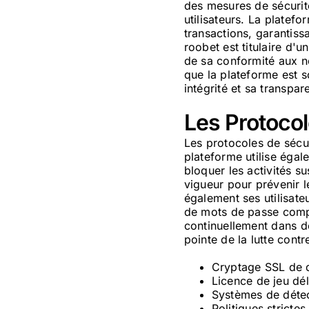
des mesures de sécurit
utilisateurs. La platef
transactions, garantiss
roobet est titulaire d'u
de sa conformité aux no
que la plateforme est s
intégrité et sa transpar
Les Protocol
Les protocoles de sécu
plateforme utilise égal
bloquer les activités su
vigueur pour prévenir 
également ses utilisate
de mots de passe comple
continuellement dans d
pointe de la lutte contr
Cryptage SSL de d
Licence de jeu dél
Systèmes de détec
Politiques strictes