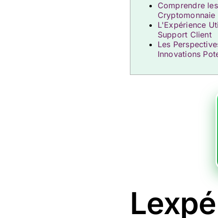
Comprendre les 
Cryptomonnaie
L'Expérience Uti
Support Client
Les Perspectives
Innovations Pote
Lexpé