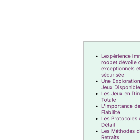
Lexpérience im
roobet dévoile 
exceptionnels e
sécurisée
Une Exploratio
Jeux Disponibl
Les Jeux en Dir
Totale
L'Importance de 
Fiabilité
Les Protocoles 
Détail
Les Méthodes de
Retraits