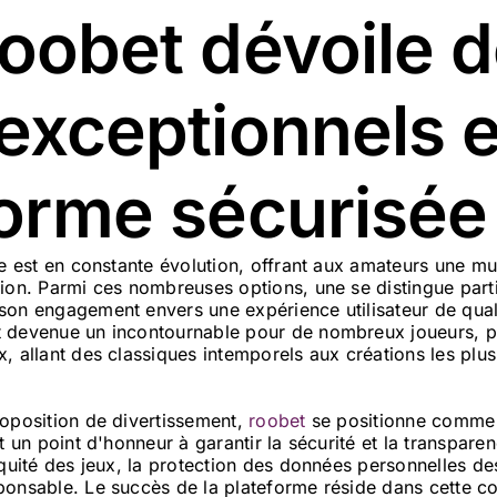
oobet dévoile 
exceptionnels 
forme sécurisée
ne est en constante évolution, offrant aux amateurs une mu
sion. Parmi ces nombreuses options, une se distingue part
son engagement envers une expérience utilisateur de qual
 devenue un incontournable pour de nombreux joueurs, p
, allant des classiques intemporels aux créations les plu
roposition de divertissement,
roobet
se positionne comme 
nt un point d'honneur à garantir la sécurité et la transpare
quité des jeux, la protection des données personnelles des 
ponsable. Le succès de la plateforme réside dans cette 