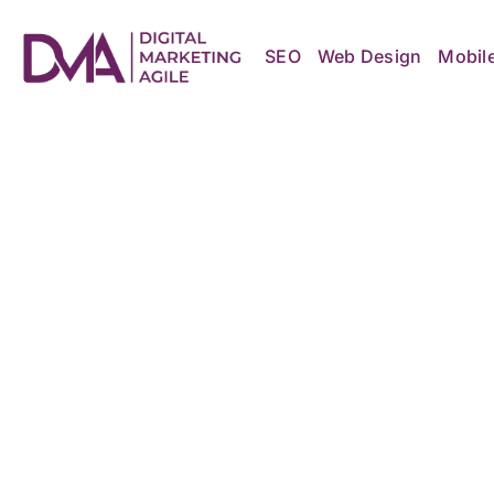
Skip
to
content
SEO
Web Design
Mobil