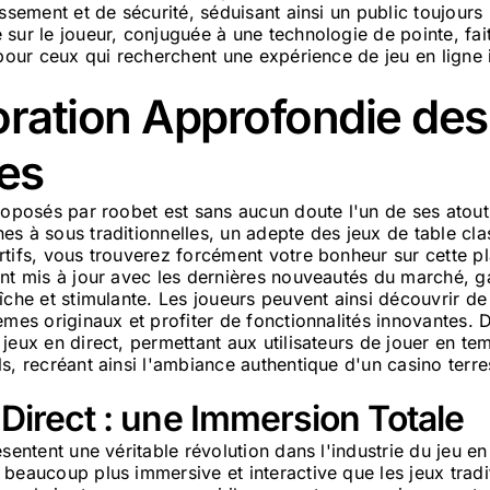
ssement et de sécurité, séduisant ainsi un public toujours 
sur le joueur, conjuguée à une technologie de pointe, fai
 pour ceux qui recherchent une expérience de jeu en ligne 
oration Approfondie des
es
proposés par roobet est sans aucun doute l'un de ses atou
s à sous traditionnelles, un adepte des jeux de table cl
rtifs, vous trouverez forcément votre bonheur sur cette p
nt mis à jour avec les dernières nouveautés du marché, ga
îche et stimulante. Les joueurs peuvent ainsi découvrir d
èmes originaux et profiter de fonctionnalités innovantes.
jeux en direct, permettant aux utilisateurs de jouer en te
s, recréant ainsi l'ambiance authentique d'un casino terre
Direct : une Immersion Totale
sentent une véritable révolution dans l'industrie du jeu en 
beaucoup plus immersive et interactive que les jeux tradit