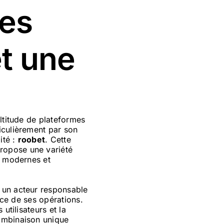
des
et une
ltitude de plateformes
iculièrement par son
ité :
roobet
. Cette
ropose une variété
s modernes et
un acteur responsable
nce de ses opérations.
utilisateurs et la
combinaison unique