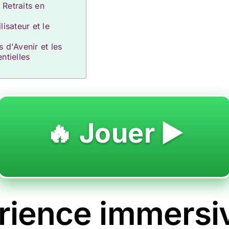
Retraits en
lisateur et le
 d'Avenir et les
ntielles
🔥 Jouer ▶️
rience immersi