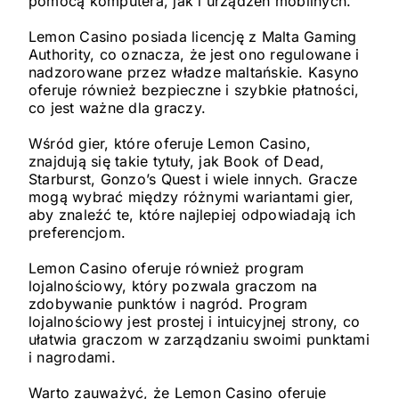
pomocą komputera, jak i urządzeń mobilnych.
Lemon Casino posiada licencję z Malta Gaming
Authority, co oznacza, że jest ono regulowane i
nadzorowane przez władze maltańskie. Kasyno
oferuje również bezpieczne i szybkie płatności,
co jest ważne dla graczy.
Wśród gier, które oferuje Lemon Casino,
znajdują się takie tytuły, jak Book of Dead,
Starburst, Gonzo’s Quest i wiele innych. Gracze
mogą wybrać między różnymi wariantami gier,
aby znaleźć te, które najlepiej odpowiadają ich
preferencjom.
Lemon Casino oferuje również program
lojalnościowy, który pozwala graczom na
zdobywanie punktów i nagród. Program
lojalnościowy jest prostej i intuicyjnej strony, co
ułatwia graczom w zarządzaniu swoimi punktami
i nagrodami.
Warto zauważyć, że Lemon Casino oferuje