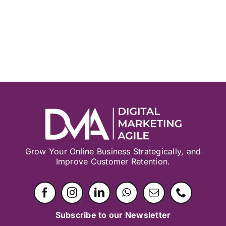
Grow Your Online Business Strategically, and
Improve Customer Retention.
Subscribe to our Newsletter