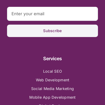
Subscribe
Services
Local SEO
Web Development
Social Media Marketing
Mobile App Development