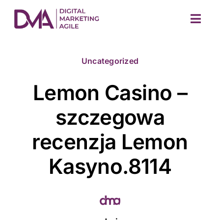
Skip
to
Togg
content
Navig
Uncategorized
Lemon Casino –
szczegowa
recenzja Lemon
M
Kasyno.8114