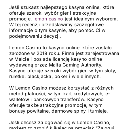
Jeśli szukasz najlepszego kasyna online, które
oferuje szeroki wybór gier i atrakcyjne
promocje,
lemon casino
jest idealnym wyborem.
W tej recenzji przedstawimy szczegółowe
informacje o tym kasynie, aby pomóc Ci w
podejmowaniu decyzji.
Lemon Casino to kasyno online, które zostało
założone w 2019 roku. Firma jest zarejestrowana
w Malcie i posiada licencję kasyno online
wydawaną przez Malta Gaming Authority.
Kasyno oferuje szeroki wybór gier, w tym sloty,
ruletke, blackjacka, poker i wiele innych.
W Lemon Casino możesz korzystać z różnych
metod płatności, w tym kart kredytowych, e-
walletów i bankowych transferów. Kasyno
oferuje także atrakcyjne promocje, w tym
bonusy powitalne, darmowe spiny i turnieje.
Jeśli chcesz zalogować się w Lemon Casino,
możesz to zrobić klikając na przycisk “Zaloguj