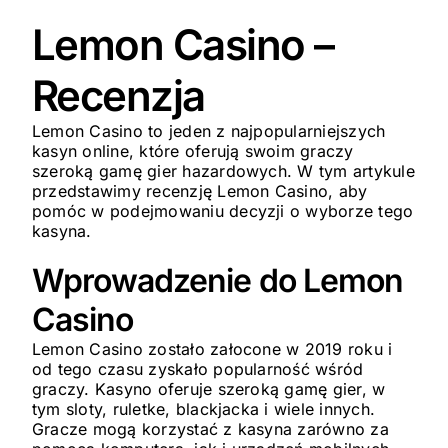
Lemon Casino –
Recenzja
Lemon Casino to jeden z najpopularniejszych
kasyn online, które oferują swoim graczy
szeroką gamę gier hazardowych. W tym artykule
przedstawimy recenzję Lemon Casino, aby
pomóc w podejmowaniu decyzji o wyborze tego
kasyna.
Wprowadzenie do Lemon
Casino
Lemon Casino zostało załocone w 2019 roku i
od tego czasu zyskało popularność wśród
graczy. Kasyno oferuje szeroką gamę gier, w
tym sloty, ruletke, blackjacka i wiele innych.
Gracze mogą korzystać z kasyna zarówno za