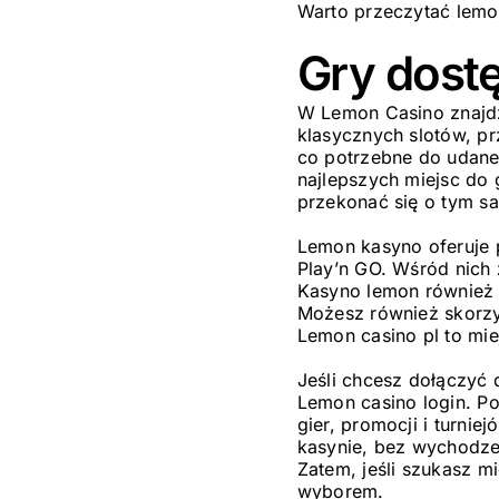
Warto przeczytać lemon
Gry dost
W Lemon Casino znajdz
klasycznych slotów, pr
co potrzebne do udaneg
najlepszych miejsc do 
przekonać się o tym 
Lemon kasyno oferuje 
Play’n GO. Wśród nich z
Kasyno lemon również o
Możesz również skorzy
Lemon casino pl to mie
Jeśli chcesz dołączyć 
Lemon casino login. Po
gier, promocji i turni
kasynie, bez wychodze
Zatem, jeśli szukasz m
wyborem.