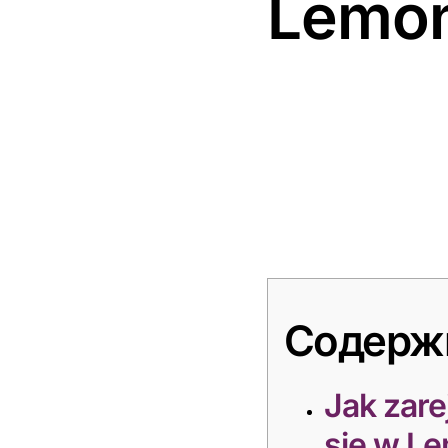
Lemon
Содерж
Jak zar
się w L