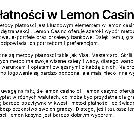
łatności w Lemon Casi
tody płatności jest kluczowym elementem w lemon casi
dę transakcji. Lemon Casino oferuje szeroki wybór metod
towe, e-portfele oraz przelewy bankowe. Dzięki temu, g
j odpowiada ich potrzebom i preferencjom.
e są metody płatności takie jak Visa, Mastercard, Skrill,
tych metod ma swoje własne zalety i wady, dlatego wart
 warunkami i opłatami związanymi z każdą z nich. Na prz
yno logowanie są bardzo podobne, ale mają nieco inne 
uwagę na fakt, że lemon casino pl i lemon casyno oferu
ypłat w różnych walutach, co może być przydatne dla gr
ą bardzo pozytywne w kwestii metod płatności, co świad
bezpieczeństwo swoich graczy. Dlatego, jeśli szukasz le
ści, lemon kasyno jest bardzo dobrym wyborem.