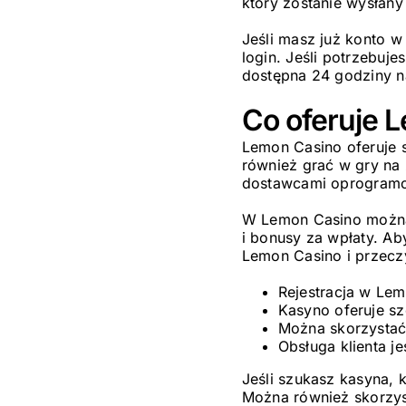
który zostanie wysłany
Jeśli masz już konto 
login. Jeśli potrzebuj
dostępna 24 godziny n
Co oferuje 
Lemon Casino oferuje s
również grać w gry na 
dostawcami oprogramow
W Lemon Casino można 
i bonusy za wpłaty. Ab
Lemon Casino i przecz
Rejestracja w Lem
Kasyno oferuje s
Można skorzystać
Obsługa klienta j
Jeśli szukasz kasyna, 
Można również skorzys