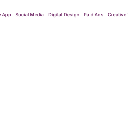
e App
Social Media
Digital Design
Paid Ads
Creative 