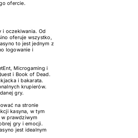
go ofercie.
 i oczekiwania. Od
ino oferuje wszystko,
asyno to jest jednym z
no logowanie i
tEnt, Microgaming i
Quest i Book of Dead.
kjacka i bakarata.
onalnych krupierów.
danej gry.
gować na stronie
kcji kasyna, w tym
ak w prawdziwym
rej gry i emocji.
asyno jest idealnym