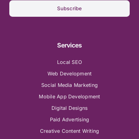
Subscribe
Services
Local SEO
Web Development
Social Media Marketing
Mobile App Development
Digital Designs
Paid Advertising
Creative Content Writing