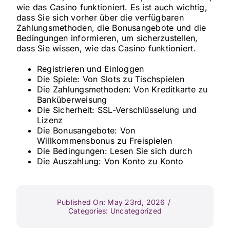
wie das Casino funktioniert. Es ist auch wichtig,
dass Sie sich vorher über die verfügbaren
Zahlungsmethoden, die Bonusangebote und die
Bedingungen informieren, um sicherzustellen,
dass Sie wissen, wie das Casino funktioniert.
Registrieren und Einloggen
Die Spiele: Von Slots zu Tischspielen
Die Zahlungsmethoden: Von Kreditkarte zu
Banküberweisung
Die Sicherheit: SSL-Verschlüsselung und
Lizenz
Die Bonusangebote: Von
Willkommensbonus zu Freispielen
Die Bedingungen: Lesen Sie sich durch
Die Auszahlung: Von Konto zu Konto
Published On: May 23rd, 2026
/
Categories:
Uncategorized