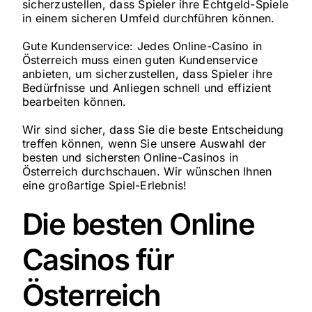
sicherzustellen, dass Spieler ihre Echtgeld-Spiele
in einem sicheren Umfeld durchführen können.
Gute Kundenservice: Jedes Online-Casino in
Österreich muss einen guten Kundenservice
anbieten, um sicherzustellen, dass Spieler ihre
Bedürfnisse und Anliegen schnell und effizient
bearbeiten können.
Wir sind sicher, dass Sie die beste Entscheidung
treffen können, wenn Sie unsere Auswahl der
besten und sichersten Online-Casinos in
Österreich durchschauen. Wir wünschen Ihnen
eine großartige Spiel-Erlebnis!
Die besten Online
Casinos für
Österreich