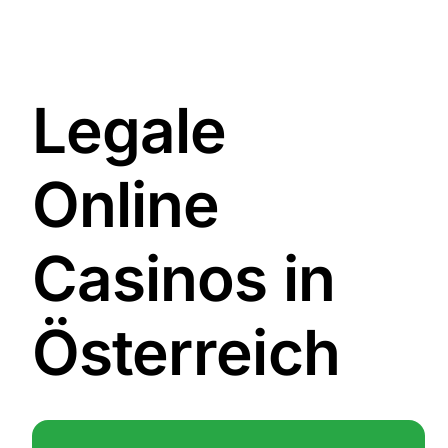
Legale
Online
Casinos in
Österreich