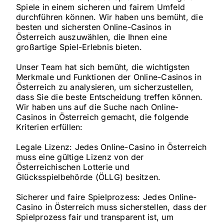
Spiele in einem sicheren und fairem Umfeld
durchführen können. Wir haben uns bemüht, die
besten und sichersten Online-Casinos in
Österreich auszuwählen, die Ihnen eine
großartige Spiel-Erlebnis bieten.
Unser Team hat sich bemüht, die wichtigsten
Merkmale und Funktionen der Online-Casinos in
Österreich zu analysieren, um sicherzustellen,
dass Sie die beste Entscheidung treffen können.
Wir haben uns auf die Suche nach Online-
Casinos in Österreich gemacht, die folgende
Kriterien erfüllen:
Legale Lizenz: Jedes Online-Casino in Österreich
muss eine gültige Lizenz von der
Österreichischen Lotterie und
Glücksspielbehörde (ÖLLG) besitzen.
Sicherer und faire Spielprozess: Jedes Online-
Casino in Österreich muss sicherstellen, dass der
Spielprozess fair und transparent ist, um