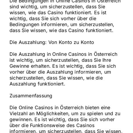
Die Bedingungen in Online Casinos in Österreich
sind wichtig, um sicherzustellen, dass Sie
wissen, wie das Casino funktioniert. Es ist
wichtig, dass Sie sich vorher über die
Bedingungen informieren, um sicherzustellen,
dass Sie wissen, wie das Casino funktioniert.
Die Auszahlung: Von Konto zu Konto
Die Auszahlung in Online Casinos in Österreich
ist wichtig, um sicherzustellen, dass Sie Ihre
Gewinne erhalten. Es ist wichtig, dass Sie sich
vorher über die Auszahlung informieren, um
sicherzustellen, dass Sie wissen, wie die
Auszahlung funktioniert.
Zusammenfassung
Die Online Casinos in Österreich bieten eine
Vielzahl an Möglichkeiten, um zu spielen und zu
gewinnen. Es ist wichtig, dass Sie sich vorher
über die Funktionsweise des Casinos
informieren, um sicherzustellen, dass Sie wissen,