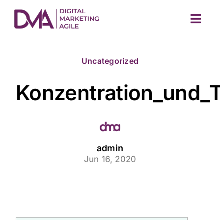
Skip
to
Togg
content
Navig
Uncategorized
Konzentration_und_T
M
admin
Jun 16, 2020