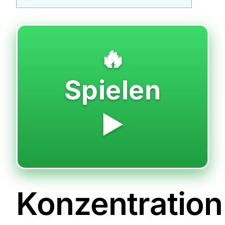
🔥
Spielen
▶️
Konzentration