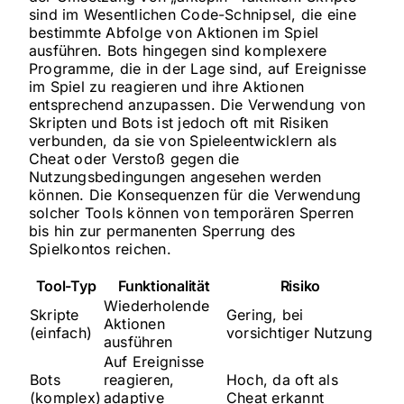
sind im Wesentlichen Code-Schnipsel, die eine
bestimmte Abfolge von Aktionen im Spiel
ausführen. Bots hingegen sind komplexere
Programme, die in der Lage sind, auf Ereignisse
im Spiel zu reagieren und ihre Aktionen
entsprechend anzupassen. Die Verwendung von
Skripten und Bots ist jedoch oft mit Risiken
verbunden, da sie von Spieleentwicklern als
Cheat oder Verstoß gegen die
Nutzungsbedingungen angesehen werden
können. Die Konsequenzen für die Verwendung
solcher Tools können von temporären Sperren
bis hin zur permanenten Sperrung des
Spielkontos reichen.
Tool-Typ
Funktionalität
Risiko
Wiederholende
Skripte
Gering, bei
Aktionen
(einfach)
vorsichtiger Nutzung
ausführen
Auf Ereignisse
Bots
reagieren,
Hoch, da oft als
(komplex)
adaptive
Cheat erkannt