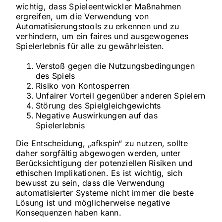
wichtig, dass Spieleentwickler Maßnahmen
ergreifen, um die Verwendung von
Automatisierungstools zu erkennen und zu
verhindern, um ein faires und ausgewogenes
Spielerlebnis für alle zu gewährleisten.
Verstoß gegen die Nutzungsbedingungen
des Spiels
Risiko von Kontosperren
Unfairer Vorteil gegenüber anderen Spielern
Störung des Spielgleichgewichts
Negative Auswirkungen auf das
Spielerlebnis
Die Entscheidung, „afkspin“ zu nutzen, sollte
daher sorgfältig abgewogen werden, unter
Berücksichtigung der potenziellen Risiken und
ethischen Implikationen. Es ist wichtig, sich
bewusst zu sein, dass die Verwendung
automatisierter Systeme nicht immer die beste
Lösung ist und möglicherweise negative
Konsequenzen haben kann.