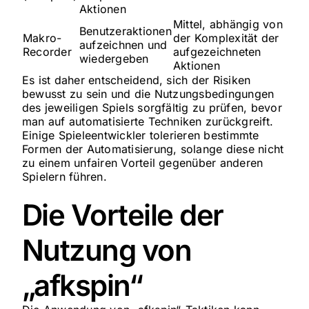
Aktionen
Mittel, abhängig von
Benutzeraktionen
Makro-
der Komplexität der
aufzeichnen und
Recorder
aufgezeichneten
wiedergeben
Aktionen
Es ist daher entscheidend, sich der Risiken
bewusst zu sein und die Nutzungsbedingungen
des jeweiligen Spiels sorgfältig zu prüfen, bevor
man auf automatisierte Techniken zurückgreift.
Einige Spieleentwickler tolerieren bestimmte
Formen der Automatisierung, solange diese nicht
zu einem unfairen Vorteil gegenüber anderen
Spielern führen.
Die Vorteile der
Nutzung von
„afkspin“