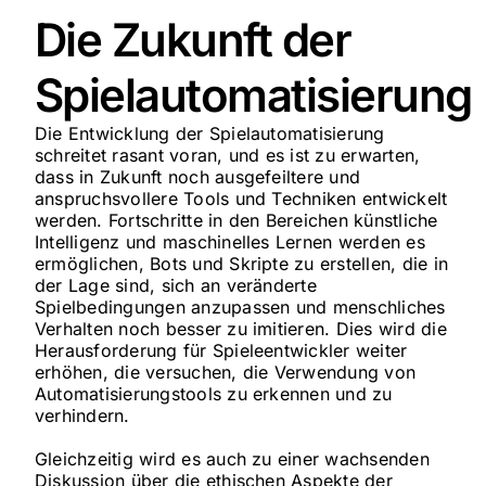
Die Zukunft der
Spielautomatisierung
Die Entwicklung der Spielautomatisierung
schreitet rasant voran, und es ist zu erwarten,
dass in Zukunft noch ausgefeiltere und
anspruchsvollere Tools und Techniken entwickelt
werden. Fortschritte in den Bereichen künstliche
Intelligenz und maschinelles Lernen werden es
ermöglichen, Bots und Skripte zu erstellen, die in
der Lage sind, sich an veränderte
Spielbedingungen anzupassen und menschliches
Verhalten noch besser zu imitieren. Dies wird die
Herausforderung für Spieleentwickler weiter
erhöhen, die versuchen, die Verwendung von
Automatisierungstools zu erkennen und zu
verhindern.
Gleichzeitig wird es auch zu einer wachsenden
Diskussion über die ethischen Aspekte der