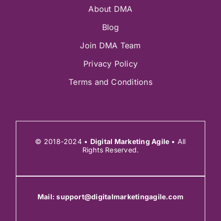
About DMA
Blog
Join DMA Team
Privacy Policy
Terms and Conditions
© 2018-2024 •
Digital Marketing Agile
• All
Rights Reserved.
Mail:
support@digitalmarketingagile.com