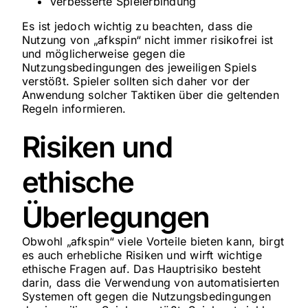
Verbesserte Spielerbindung
Es ist jedoch wichtig zu beachten, dass die
Nutzung von „afkspin“ nicht immer risikofrei ist
und möglicherweise gegen die
Nutzungsbedingungen des jeweiligen Spiels
verstößt. Spieler sollten sich daher vor der
Anwendung solcher Taktiken über die geltenden
Regeln informieren.
Risiken und
ethische
Überlegungen
Obwohl „afkspin“ viele Vorteile bieten kann, birgt
es auch erhebliche Risiken und wirft wichtige
ethische Fragen auf. Das Hauptrisiko besteht
darin, dass die Verwendung von automatisierten
Systemen oft gegen die Nutzungsbedingungen