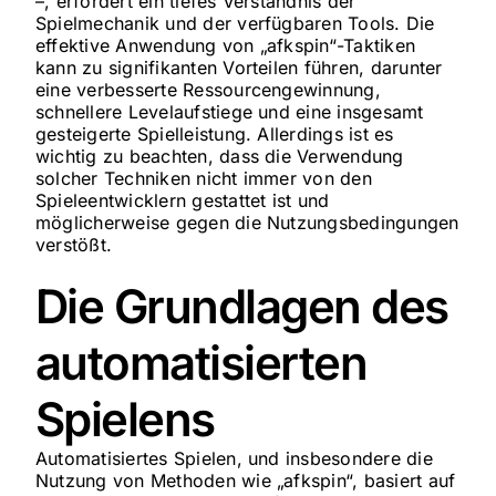
–, erfordert ein tiefes Verständnis der
Spielmechanik und der verfügbaren Tools. Die
effektive Anwendung von „afkspin“-Taktiken
kann zu signifikanten Vorteilen führen, darunter
eine verbesserte Ressourcengewinnung,
schnellere Levelaufstiege und eine insgesamt
gesteigerte Spielleistung. Allerdings ist es
wichtig zu beachten, dass die Verwendung
solcher Techniken nicht immer von den
Spieleentwicklern gestattet ist und
möglicherweise gegen die Nutzungsbedingungen
verstößt.
Die Grundlagen des
automatisierten
Spielens
Automatisiertes Spielen, und insbesondere die
Nutzung von Methoden wie „afkspin“, basiert auf