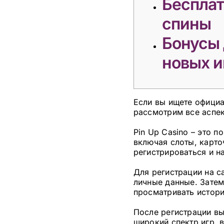
Беспла
спины
Бонусы 
новых и
Если вы ищете официа
рассмотрим все аспек
Pin Up Casino – это 
включая слоты, карто
регистрироваться и на
Для регистрации на с
личные данные. Затем
просматривать истор
После регистрации вы
широкий спектр игр, 