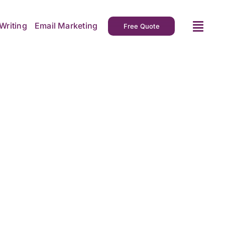
Writing
Email Marketing
Free Quote