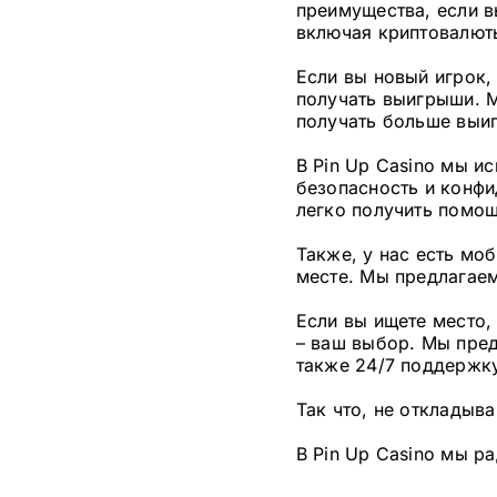
преимущества, если в
включая криптовалюты
Если вы новый игрок,
получать выигрыши. М
получать больше выи
В Pin Up Casino мы и
безопасность и конф
легко получить помощ
Также, у нас есть мо
месте. Мы предлагаем
Если вы ищете место,
– ваш выбор. Мы пред
также 24/7 поддержк
Так что, не откладыва
В Pin Up Casino мы р