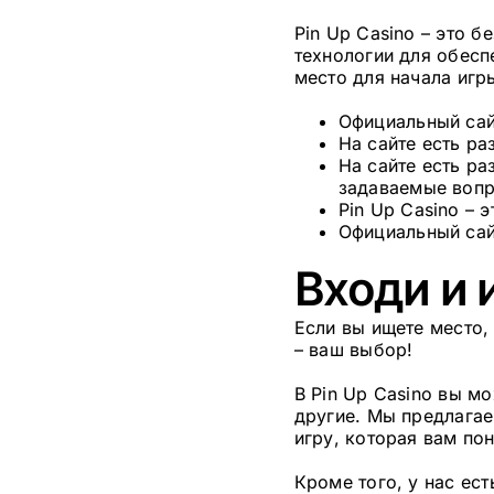
Pin Up Casino – это 
технологии для обесп
место для начала игр
Официальный сайт
На сайте есть ра
На сайте есть ра
задаваемые воп
Pin Up Casino – 
Официальный сайт
Входи и 
Если вы ищете место,
– ваш выбор!
В Pin Up Casino вы мо
другие. Мы предлагае
игру, которая вам по
Кроме того, у нас ес