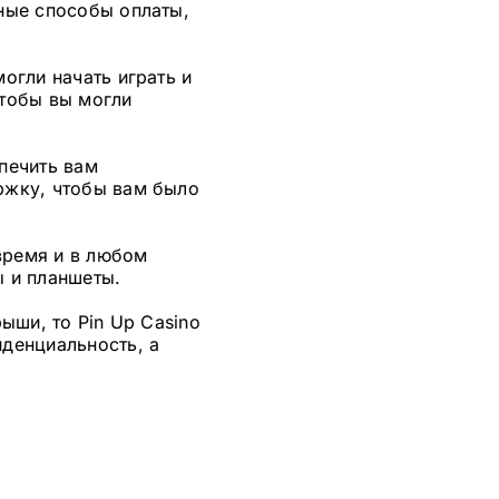
ные способы оплаты,
огли начать играть и
чтобы вы могли
печить вам
ржку, чтобы вам было
 время и в любом
ы и планшеты.
ыши, то Pin Up Casino
денциальность, а