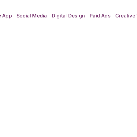
e App
Social Media
Digital Design
Paid Ads
Creative 