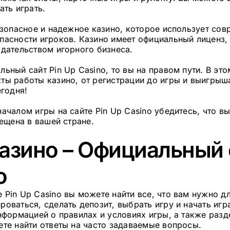
ать играть.
безопасное и надежное казино, которое использует со
пасности игроков. Казино имеет официальный лиценз,
одательством игорного бизнеса.
льный сайт Pin Up Casino, то вы на правом пути. В эт
ты работы казино, от регистрации до игры и выигрыша
егодня!
ачалом игры на сайте Pin Up Casino убедитесь, что вы
рещена в вашей стране.
азино – Официальный 
o
 Pin Up Casino вы можете найти все, что вам нужно дл
оваться, сделать депозит, выбрать игру и начать игра
информацией о правилах и условиях игры, а также раз
ете найти ответы на часто задаваемые вопросы.