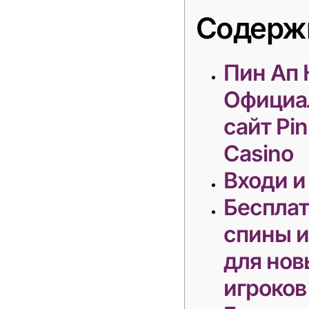
Содерж
Пин Ап 
Официа
сайт Pi
Casino
Входи и
Беспла
спины и
для нов
игроков