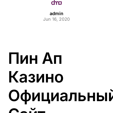
admin
Jun 16, 2020
Пин Ап
Казино
Официальны