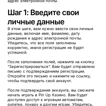
адрес электронной почты.
Шаг 1: Введите свои
личные данные
В этом шаге, вам нужно ввести свои личные
данные, включая имя, фамилию, дату
рождения и адрес электронной почты.
Убедитесь, что все поля заполнены
корректно, иначе регистрация не будет
успешной.
После заполнения полей, нажмите на кнопку
“Зарегистрироваться”. Вам будет отправлено
письмо с подтверждением регистрации.
Откройте это письмо и нажмите на ссылку,
чтобы подтвердить свой аккаунт.
После подтверждения аккаунта, вы сможете
начать играть в Pin Up Казино. Вам будет
доступен доступ к игровым автоматам,
рулетке, покеру и другим играм. Убедитесь,