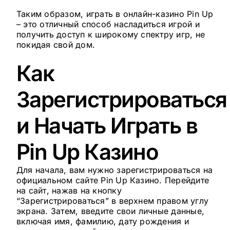
Таким образом, играть в онлайн-казино Pin Up
– это отличный способ насладиться игрой и
получить доступ к широкому спектру игр, не
покидая свой дом.
Как
Зарегистрироваться
и Начать Играть в
Pin Up Казино
Для начала, вам нужно зарегистрироваться на
официальном сайте Pin Up Казино. Перейдите
на сайт, нажав на кнопку
“Зарегистрироваться” в верхнем правом углу
экрана. Затем, введите свои личные данные,
включая имя, фамилию, дату рождения и