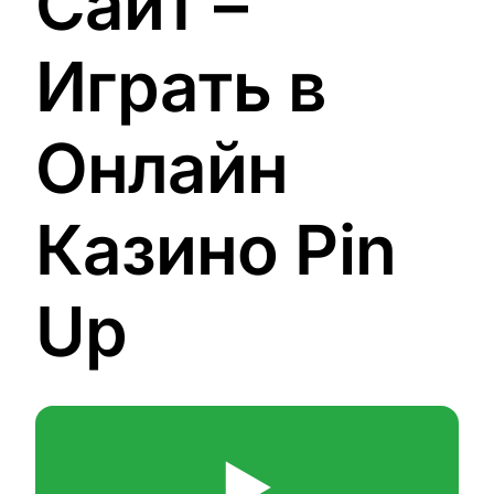
Сайт –
Играть в
Онлайн
Казино Pin
Up
▶️