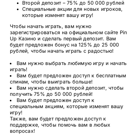
Второй депозит – 75% до 50 000 рублей
Специальные акции для новых игроков,
которые изменят вашу игру!
Чтобы начать играть, вам нужно
зарегистрироваться на официальном сайте Pin
Up Казино и сделать первый депозит. Вам
будет предложен бонус на 125% до 25 000
рублей, чтобы начать играть с радостью!
Вам нужно выбрать любимую игру и начать
играть!
Вам будет предложен доступ к бесплатным
спинам, чтобы выиграть больше!
Вам нужно сделать второй депозит, чтобы
получить 75% до 50 000 рублей!
Вам будет предложен доступ к
специальным акциям, которые изменят вашу
игру!
Также, вам будет предложен доступ к
поддержке, чтобы помочь вам в любых
вопросах!