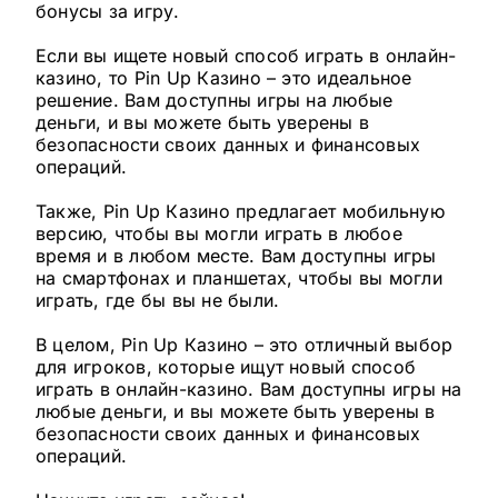
бонусы за игру.
Если вы ищете новый способ играть в онлайн-
казино, то Pin Up Казино – это идеальное
решение. Вам доступны игры на любые
деньги, и вы можете быть уверены в
безопасности своих данных и финансовых
операций.
Также, Pin Up Казино предлагает мобильную
версию, чтобы вы могли играть в любое
время и в любом месте. Вам доступны игры
на смартфонах и планшетах, чтобы вы могли
играть, где бы вы не были.
В целом, Pin Up Казино – это отличный выбор
для игроков, которые ищут новый способ
играть в онлайн-казино. Вам доступны игры на
любые деньги, и вы можете быть уверены в
безопасности своих данных и финансовых
операций.