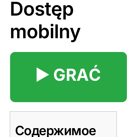
Dostęp
mobilny
▶️ GRAĆ
Содержимое