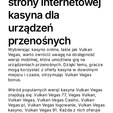
strony internetowej
kasyna dla
urządzeń
przenośnych
Wybierając kasyno online, takie jak Vulkan
Vegas, warto zwrócić uwagę na dostępność
wersji mobilnej, która umożliwia grę na
urządzeniach przenośnych. Dzięki temu, gracze
mogą korzystać z oferty kasyna w dowolnym
miejscu i czasie, otrzymując Vulkan Vegas
bonus.
Wśród popularnych wersji kasyna Vulkan Vegas
znajdują się: Vulkan Vegas 77, Vegas Vulkan,
Vulkan Vegas, Vulkan Vegas Casino, Vulkan
Vegas pl, Vulkan Vegas logowanie, Vulkan Vegas
kasyno, Vulkan Vegas 91. Każda z nich oferuje