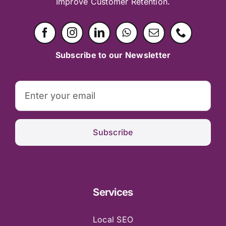
Improve Customer Retention.
Subscribe to our Newsletter
Subscribe
Services
Local SEO