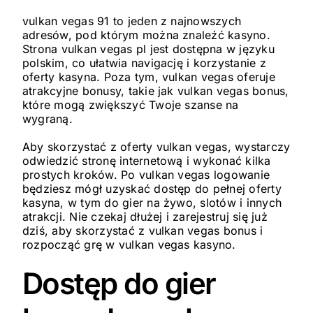
vulkan vegas 91 to jeden z najnowszych
adresów, pod którym można znaleźć kasyno.
Strona vulkan vegas pl jest dostępna w języku
polskim, co ułatwia navigację i korzystanie z
oferty kasyna. Poza tym, vulkan vegas oferuje
atrakcyjne bonusy, takie jak vulkan vegas bonus,
które mogą zwiększyć Twoje szanse na
wygraną.
Aby skorzystać z oferty vulkan vegas, wystarczy
odwiedzić stronę internetową i wykonać kilka
prostych kroków. Po vulkan vegas logowanie
będziesz mógł uzyskać dostęp do pełnej oferty
kasyna, w tym do gier na żywo, slotów i innych
atrakcji. Nie czekaj dłużej i zarejestruj się już
dziś, aby skorzystać z vulkan vegas bonus i
rozpocząć grę w vulkan vegas kasyno.
Dostęp do gier