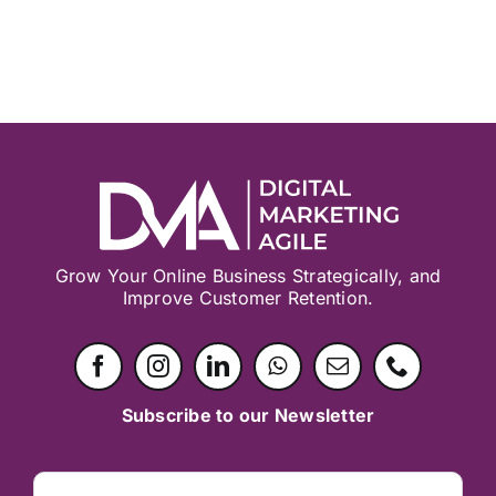
Grow Your Online Business Strategically, and
Improve Customer Retention.
Subscribe to our Newsletter