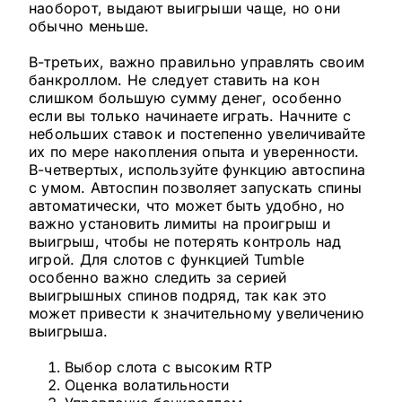
наоборот, выдают выигрыши чаще, но они
обычно меньше.
В-третьих, важно правильно управлять своим
банкроллом. Не следует ставить на кон
слишком большую сумму денег, особенно
если вы только начинаете играть. Начните с
небольших ставок и постепенно увеличивайте
их по мере накопления опыта и уверенности.
В-четвертых, используйте функцию автоспина
с умом. Автоспин позволяет запускать спины
автоматически, что может быть удобно, но
важно установить лимиты на проигрыш и
выигрыш, чтобы не потерять контроль над
игрой. Для слотов с функцией Tumble
особенно важно следить за серией
выигрышных спинов подряд, так как это
может привести к значительному увеличению
выигрыша.
Выбор слота с высоким RTP
Оценка волатильности