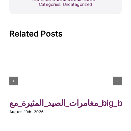
Categories:
Uncategorized
Related Posts
August 10th, 2026