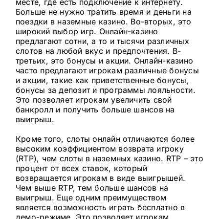
месте, где есть подключение к интернету.
Больше не нужно тратить время и деньги на
поездки в наземные казино. Во-вторых, это
широкий выбор игр. Онлайн-казино
предлагают сотни, а то и тысячи различных
слотов на любой вкус и предпочтения. В-
третьих, это бонусы и акции. Онлайн-казино
часто предлагают игрокам различные бонусы
и акции, такие как приветственные бонусы,
бонусы за депозит и программы лояльности.
Это позволяет игрокам увеличить свой
банкролл и получить больше шансов на
выигрыш.
Кроме того, слоты онлайн отличаются более
высоким коэффициентом возврата игроку
(RTP), чем слоты в наземных казино. RTP – это
процент от всех ставок, который
возвращается игрокам в виде выигрышей.
Чем выше RTP, тем больше шансов на
выигрыш. Еще одним преимуществом
является возможность играть бесплатно в
демо-режиме. Это позволяет игрокам