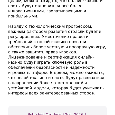
целом, можно ожидать, что онлайн-казино и
слоты будут становиться всё более
инновационными, захватывающими и
прибыльными.
Наряду с технологическим прогрессом,
важным фактором развития отрасли будет и
регулирование. Ужесточение правил и
требований к онлайн-казино позволит
обеспечить более честную и прозрачную игру,
а также защитить права игроков.
Лицензирование и сертификация онлайн-
казино будут играть ключевую роль в
обеспечении безопасности и надежности
игровых платформ. В целом, можно ожидать,
что онлайн-казино и слоты будут развиваться
в направлении более ответственной и
устойчивой модели, которая будет учитывать
интересы всех заинтересованных сторон.
Published On: June 22nd, 2026
/