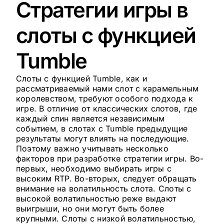
Стратегии игры в
слоты с функцией
Tumble
Слоты с функцией Tumble, как и
рассматриваемый нами слот с карамельным
королевством, требуют особого подхода к
игре. В отличие от классических слотов, где
каждый спин является независимым
событием, в слотах с Tumble предыдущие
результаты могут влиять на последующие.
Поэтому важно учитывать несколько
факторов при разработке стратегии игры. Во-
первых, необходимо выбирать игры с
высоким RTP. Во-вторых, следует обращать
внимание на волатильность слота. Слоты с
высокой волатильностью реже выдают
выигрыши, но они могут быть более
крупными. Слоты с низкой волатильностью,