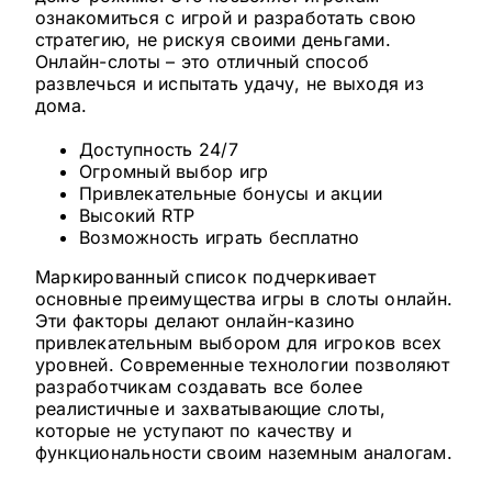
ознакомиться с игрой и разработать свою
стратегию, не рискуя своими деньгами.
Онлайн-слоты – это отличный способ
развлечься и испытать удачу, не выходя из
дома.
Доступность 24/7
Огромный выбор игр
Привлекательные бонусы и акции
Высокий RTP
Возможность играть бесплатно
Маркированный список подчеркивает
основные преимущества игры в слоты онлайн.
Эти факторы делают онлайн-казино
привлекательным выбором для игроков всех
уровней. Современные технологии позволяют
разработчикам создавать все более
реалистичные и захватывающие слоты,
которые не уступают по качеству и
функциональности своим наземным аналогам.