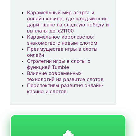
Карамельный мир азарта и
онлайн казино, где каждый спин
дарит шанс на сладкую победу и
выплаты до x21100
Карамельное королевство:
знакомство с новым слотом
Преимущества игры в слоты
онлайн
Стратегии игры в слоты с
функцией Tumble
Влияние современных
технологий на развитие слотов
Перспективы развития онлайн-
казино и слотов
🔥