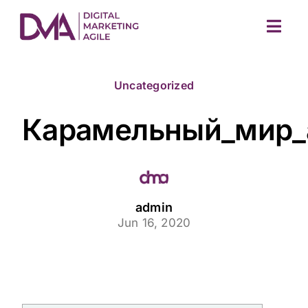
Skip
to
Togg
content
Navig
Uncategorized
Карамельный_мир_а
M
admin
Jun 16, 2020