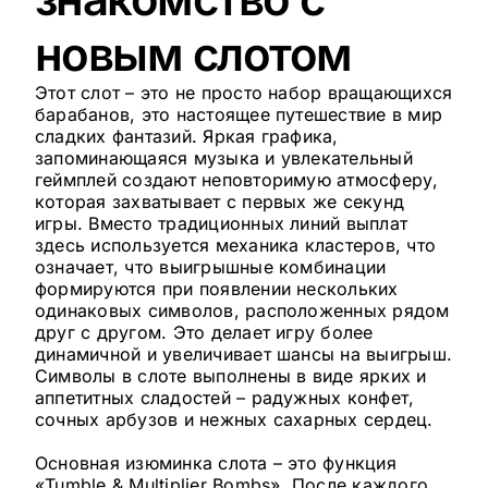
новым слотом
Этот слот – это не просто набор вращающихся
барабанов, это настоящее путешествие в мир
сладких фантазий. Яркая графика,
запоминающаяся музыка и увлекательный
геймплей создают неповторимую атмосферу,
которая захватывает с первых же секунд
игры. Вместо традиционных линий выплат
здесь используется механика кластеров, что
означает, что выигрышные комбинации
формируются при появлении нескольких
одинаковых символов, расположенных рядом
друг с другом. Это делает игру более
динамичной и увеличивает шансы на выигрыш.
Символы в слоте выполнены в виде ярких и
аппетитных сладостей – радужных конфет,
сочных арбузов и нежных сахарных сердец.
Основная изюминка слота – это функция
«Tumble & Multiplier Bombs». После каждого