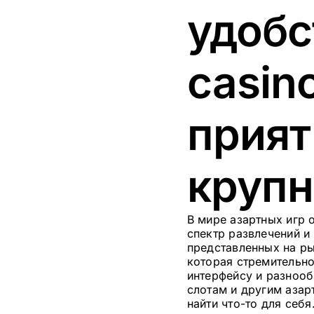
удобс
casin
прия
круп
В мире азартных игр 
спектр развлечений и
представленных на р
которая стремительно
интерфейсу и разнооб
слотам и другим азар
найти что-то для себя