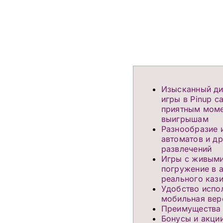
Изысканный ди
игры в Pinup c
приятным моме
выигрышам
Разнообразие 
автоматов и др
развлечений
Игры с живыми
погружение в 
реального каз
Удобство испо
мобильная вер
Преимущества
Бонусы и акци