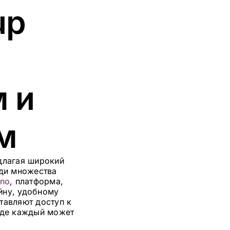
up
 и
м
длагая широкий
еди множества
ino
, платформа,
йну, удобному
тавляют доступ к
 где каждый может