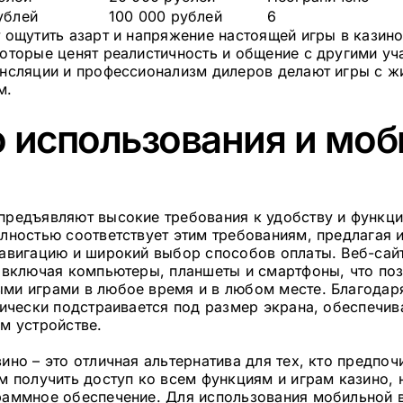
ублей
100 000 рублей
6
 ощутить азарт и напряжение настоящей игры в казино
оторые ценят реалистичность и общение с другими уч
ансляции и профессионализм дилеров делают игры с 
м.
 использования и моб
предъявляют высокие требования к удобству и функци
лностью соответствует этим требованиям, предлагая 
авигацию и широкий выбор способов оплаты. Веб-сай
 включая компьютеры, планшеты и смартфоны, что по
ми играми в любое время и в любом месте. Благодар
тически подстраивается под размер экрана, обеспечи
м устройстве.
но – это отличная альтернатива для тех, кто предпочи
м получить доступ ко всем функциям и играм казино, 
раммное обеспечение. Для использования мобильной 