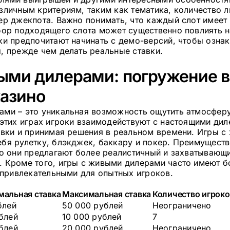
зличным критериям, таким как тематика, количество л
ер джекпота. Важно понимать, что каждый слот имеет
бор подходящего слота может существенно повлиять н
ки предпочитают начинать с демо-версий, чтобы озна
, прежде чем делать реальные ставки.
ыми дилерами: погружение 
казино
ми – это уникальная возможность ощутить атмосферу
 этих играх игроки взаимодействуют с настоящими ди
авки и принимая решения в реальном времени. Игры 
бя рулетку, блэкджек, баккару и покер. Преимуществ
то они предлагают более реалистичный и захватывающ
. Кроме того, игры с живыми дилерами часто имеют б
х привлекательными для опытных игроков.
альная ставка
Максимальная ставка
Количество игроко
блей
50 000 рублей
Неограничено
блей
10 000 рублей
7
блей
20 000 рублей
Неограничено