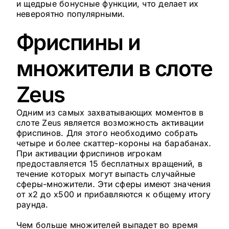
и щедрые бонусные функции, что делает их
невероятно популярными.
Фриспины и
множители в слоте
Zeus
Одним из самых захватывающих моментов в
слоте Zeus является возможность активации
фриспинов. Для этого необходимо собрать
четыре и более скаттер-короны на барабанах.
При активации фриспинов игрокам
предоставляется 15 бесплатных вращений, в
течение которых могут выпасть случайные
сферы-множители. Эти сферы имеют значения
от x2 до x500 и прибавляются к общему итогу
раунда.
Чем больше множителей выпадет во время