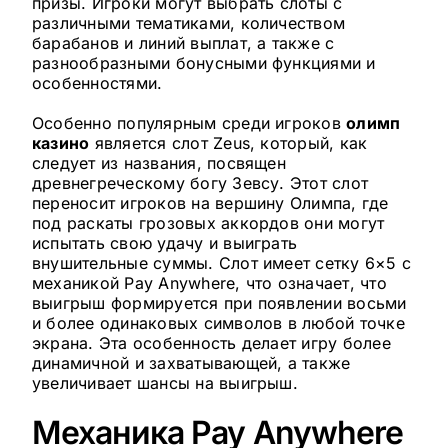
призы. Игроки могут выбрать слоты с
различными тематиками, количеством
барабанов и линий выплат, а также с
разнообразными бонусными функциями и
особенностями.
Особенно популярным среди игроков
олимп
казино
является слот Zeus, который, как
следует из названия, посвящен
древнегреческому богу Зевсу. Этот слот
переносит игроков на вершину Олимпа, где
под раскаты грозовых аккордов они могут
испытать свою удачу и выиграть
внушительные суммы. Слот имеет сетку 6×5 с
механикой Pay Anywhere, что означает, что
выигрыш формируется при появлении восьми
и более одинаковых символов в любой точке
экрана. Эта особенность делает игру более
динамичной и захватывающей, а также
увеличивает шансы на выигрыш.
Механика Pay Anywhere