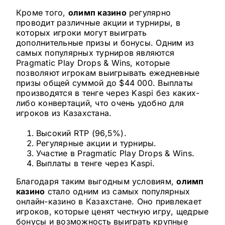
Кроме того,
олимп казино
регулярно
проводит различные акции и турниры, в
которых игроки могут выиграть
дополнительные призы и бонусы. Одним из
самых популярных турниров являются
Pragmatic Play Drops & Wins, которые
позволяют игрокам выигрывать ежедневные
призы общей суммой до $44 000. Выплаты
производятся в тенге через Kaspi без каких-
либо конвертаций, что очень удобно для
игроков из Казахстана.
Высокий RTP (96,5%).
Регулярные акции и турниры.
Участие в Pragmatic Play Drops & Wins.
Выплаты в тенге через Kaspi.
Благодаря таким выгодным условиям,
олимп
казино
стало одним из самых популярных
онлайн-казино в Казахстане. Оно привлекает
игроков, которые ценят честную игру, щедрые
бонусы и возможность выиграть крупные