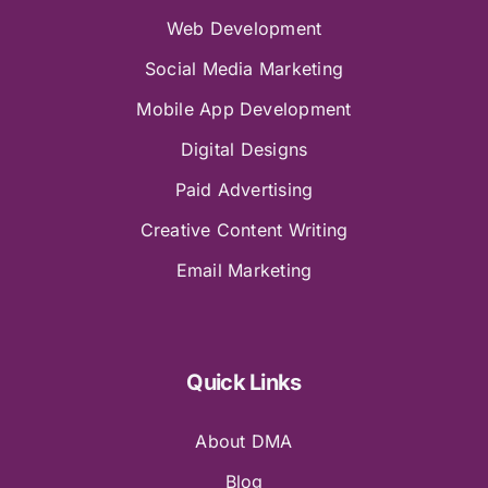
Web Development
Social Media Marketing
Mobile App Development
Digital Designs
Paid Advertising
Creative Content Writing
Email Marketing
Quick Links
About DMA
Blog