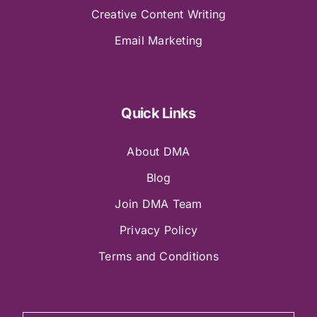
Creative Content Writing
Email Marketing
Quick Links
About DMA
Blog
Join DMA Team
Privacy Policy
Terms and Conditions