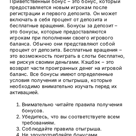
Приветственный бонус – это бонус, который
предоставляется новым игрокам после
регистрации и первого депозита. Он может
включать в себя процент от депозита и
бесплатные вращения. Бонусы за депозит –
это бонусы, которые предоставляются
игрокам при пополнении своего игрового
баланса. Обычно они представляют собой
процент от депозита. Бесплатные вращения –
это возможность поиграть в слоты бесплатно,
не рискуя своими деньгами. Кэшбэк – это
возврат части проигранных денег на игровой
баланс. Все бонусы имеют определенные
условия получения и отыгрыша, которые
необходимо внимательно изучать перед их
активацией.
Внимательно читайте правила получения
бонусов.
Убедитесь, что вы соответствуете всем
требованиям.
Соблюдайте правила отыгрыша.
Не злоупотребляйте бонусами.