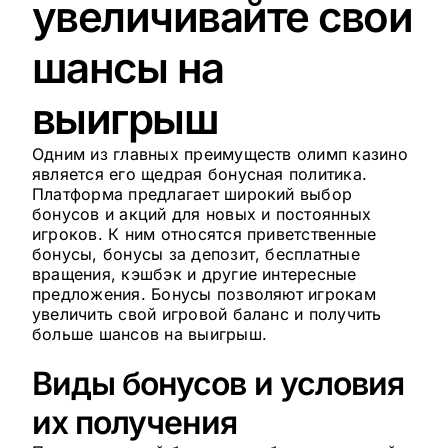
увеличивайте свои
шансы на
выигрыш
Одним из главных преимуществ
олимп казино
является его щедрая бонусная политика.
Платформа предлагает широкий выбор
бонусов и акций для новых и постоянных
игроков. К ним относятся приветственные
бонусы, бонусы за депозит, бесплатные
вращения, кэшбэк и другие интересные
предложения. Бонусы позволяют игрокам
увеличить свой игровой баланс и получить
больше шансов на выигрыш.
Виды бонусов и условия
их получения