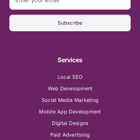
Subscribe
Services
Local SEO
Web Development
Social Media Marketing
Mobile App Development
Digital Designs
Paid Advertising