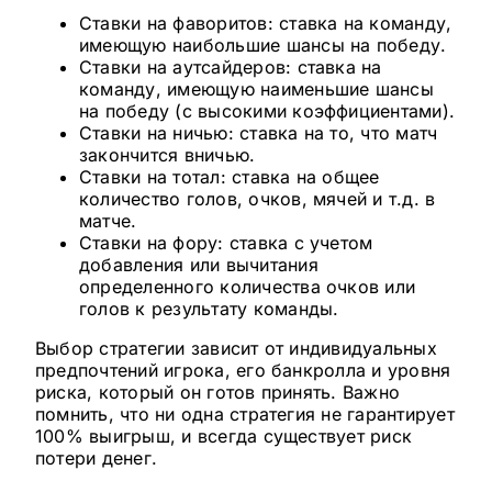
Ставки на фаворитов: ставка на команду,
имеющую наибольшие шансы на победу.
Ставки на аутсайдеров: ставка на
команду, имеющую наименьшие шансы
на победу (с высокими коэффициентами).
Ставки на ничью: ставка на то, что матч
закончится вничью.
Ставки на тотал: ставка на общее
количество голов, очков, мячей и т.д. в
матче.
Ставки на фору: ставка с учетом
добавления или вычитания
определенного количества очков или
голов к результату команды.
Выбор стратегии зависит от индивидуальных
предпочтений игрока, его банкролла и уровня
риска, который он готов принять. Важно
помнить, что ни одна стратегия не гарантирует
100% выигрыш, и всегда существует риск
потери денег.