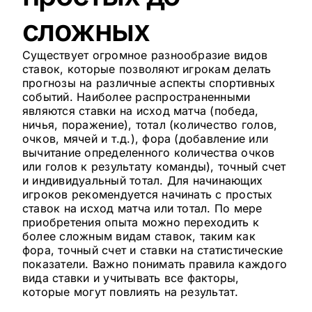
сложных
Существует огромное разнообразие видов
ставок, которые позволяют игрокам делать
прогнозы на различные аспекты спортивных
событий. Наиболее распространенными
являются ставки на исход матча (победа,
ничья, поражение), тотал (количество голов,
очков, мячей и т.д.), фора (добавление или
вычитание определенного количества очков
или голов к результату команды), точный счет
и индивидуальный тотал. Для начинающих
игроков рекомендуется начинать с простых
ставок на исход матча или тотал. По мере
приобретения опыта можно переходить к
более сложным видам ставок, таким как
фора, точный счет и ставки на статистические
показатели. Важно понимать правила каждого
вида ставки и учитывать все факторы,
которые могут повлиять на результат.