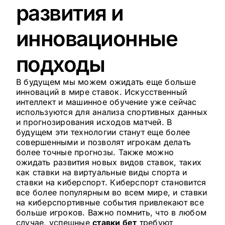
развития и
инновационные
подходы
В будущем мы можем ожидать еще больше
инноваций в мире ставок. Искусственный
интеллект и машинное обучение уже сейчас
используются для анализа спортивных данных
и прогнозирования исходов матчей. В
будущем эти технологии станут еще более
совершенными и позволят игрокам делать
более точные прогнозы. Также можно
ожидать развития новых видов ставок, таких
как ставки на виртуальные виды спорта и
ставки на киберспорт. Киберспорт становится
все более популярным во всем мире, и ставки
на киберспортивные события привлекают все
больше игроков. Важно помнить, что в любом
случае, успешные
ставки бет
требуют