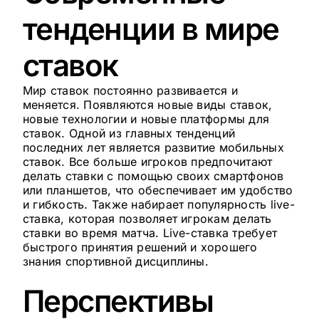
тенденции в мире
ставок
Мир ставок постоянно развивается и
меняется. Появляются новые виды ставок,
новые технологии и новые платформы для
ставок. Одной из главных тенденций
последних лет является развитие мобильных
ставок. Все больше игроков предпочитают
делать ставки с помощью своих смартфонов
или планшетов, что обеспечивает им удобство
и гибкость. Также набирает популярность live-
ставка, которая позволяет игрокам делать
ставки во время матча. Live-ставка требует
быстрого принятия решений и хорошего
знания спортивной дисциплины.
Перспективы