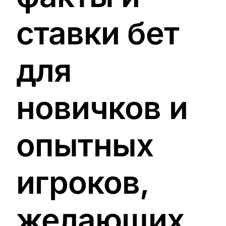
ставки бет
для
новичков и
опытных
игроков,
желающих