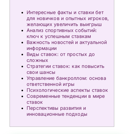
Интересные факты и ставки бет
для новичков и опытных игроков,
желающих увеличить выигрыш
Анализ спортивных событий:
ключ к успешным ставкам
Важность новостей и актуальной
информации
Виды ставок: от простых до
сложных
Стратегии ставок: как повысить
свои шансы
Управление банкроллом: основа
ответственной игры
Психологические аспекты ставок
Современные тенденции в мире
ставок
Перспективы развития и
инновационные подходы