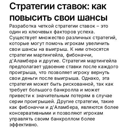
Стратегии ставок: как
повысить свои шансы
Разработка четкой стратегии ставок – это
один из ключевых факторов успеха.
Существует множество различных стратегий,
которые могут помочь игрокам увеличить
свои шансы на выигрыш. К ним относятся
стратегии мартингейла, фибоначчи,
д'Аламбера и другие. Стратегия мартингейла
предполагает удвоение ставки после каждого
проигрыша, что позволяет игроку вернуть
свои деньги после выигрыша. Однако, эта
стратегия может быть рискованной, так как
требует большого банкролла и может
привести к значительным потерям в случае
серии проигрышей. Другие стратегии, такие
как фибоначчи и д'Аламбера, являются более
консервативными и позволяют игрокам
управлять своим банкроллом более
эффективно.