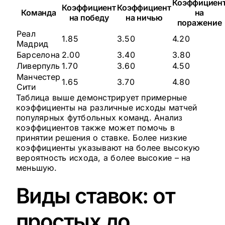
Коэффициен
Коэффициент
Коэффициент
Команда
на
на победу
на ничью
поражение
Реал
1.85
3.50
4.20
Мадрид
Барселона
2.00
3.40
3.80
Ливерпуль
1.70
3.60
4.50
Манчестер
1.65
3.70
4.80
Сити
Таблица выше демонстрирует примерные
коэффициенты на различные исходы матчей
популярных футбольных команд. Анализ
коэффициентов также может помочь в
принятии решения о ставке. Более низкие
коэффициенты указывают на более высокую
вероятность исхода, а более высокие – на
меньшую.
Виды ставок: от
простых до