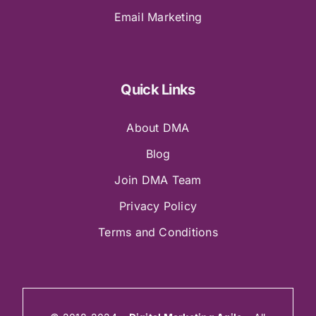
Email Marketing
Quick Links
About DMA
Blog
Join DMA Team
Privacy Policy
Terms and Conditions