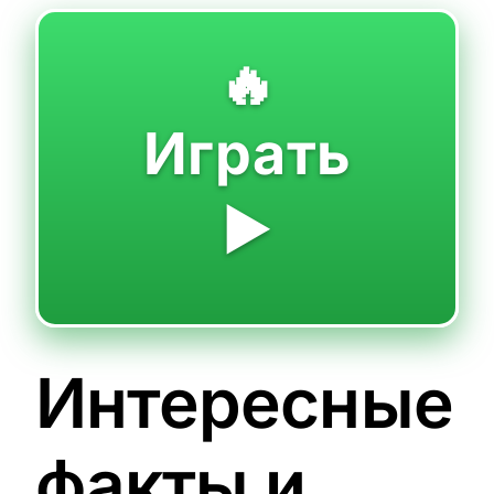
🔥
Играть
▶️
Интересные
факты и