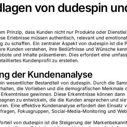
dlagen von dudespin un
em Prinzip, dass Kunden nicht nur Produkte oder Dienstle
ese Erlebnisse müssen authentisch, relevant und emotiona
ng zu schaffen. Ein zentraler Aspekt von dudespin ist die 
re Kunden verstehen, ihre Bedürfnisse und Wünsche kenn
ote und Inhalte präsentieren. Dies erfordert eine umfa
ailliertes Kundenprofil zu erstellen.
ng der Kundenanalyse
ein wesentlicher Bestandteil von dudespin. Durch die S
rhalten, die Vorlieben und die demografischen Merkmale
 Erkenntnisse gewinnen. Diese Erkenntnisse können dann
agnen zu entwickeln, die die Kunden ansprechen und sie 
eren. Eine effektive Kundenanalyse erfordert den Einsatz
mfragen, Fokusgruppen, Social-Media-Monitoring und Web-
Vorteil von dudespin ist die Steigerung der Markenbekannt