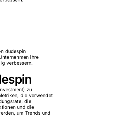
von dudespin
Unternehmen ihre
lg verbessern.
despin
Investment) zu
Metriken, die verwendet
ungsrate, die
ktionen und die
 werden, um Trends und