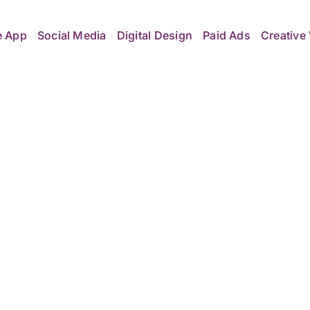
e App
Social Media
Digital Design
Paid Ads
Creative 