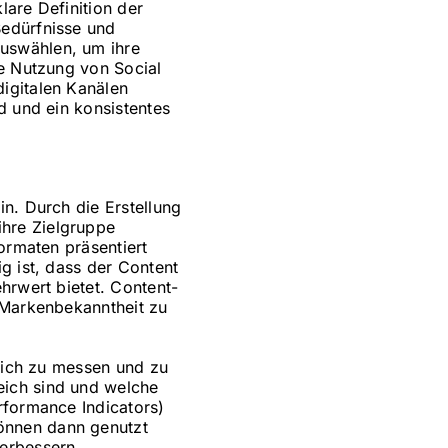
lare Definition der
Bedürfnisse und
uswählen, um ihre
ie Nutzung von Social
igitalen Kanälen
d und ein konsistentes
in. Durch die Erstellung
hre Zielgruppe
ormaten präsentiert
g ist, dass der Content
hrwert bietet. Content-
e Markenbekanntheit zu
rlich zu messen und zu
eich sind und welche
rformance Indicators)
önnen dann genutzt
verbessern.