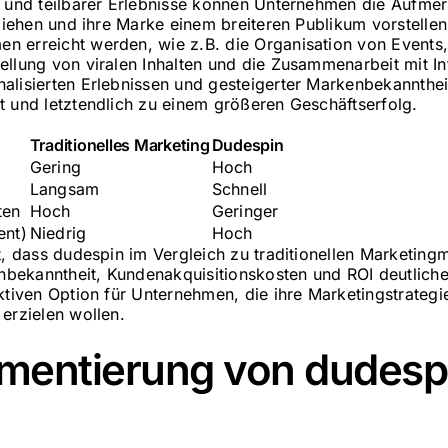
r und teilbarer Erlebnisse können Unternehmen die Aufme
 ziehen und ihre Marke einem breiteren Publikum vorstelle
 erreicht werden, wie z.B. die Organisation von Events
ellung von viralen Inhalten und die Zusammenarbeit mit In
alisierten Erlebnissen und gesteigerter Markenbekanntheit
t und letztendlich zu einem größeren Geschäftserfolg.
Traditionelles Marketing
Dudespin
Gering
Hoch
Langsam
Schnell
ten
Hoch
Geringer
ent)
Niedrig
Hoch
ht, dass dudespin im Vergleich zu traditionellen Marketin
ekanntheit, Kundenakquisitionskosten und ROI deutliche V
aktiven Option für Unternehmen, die ihre Marketingstrateg
erzielen wollen.
mentierung von dudespi