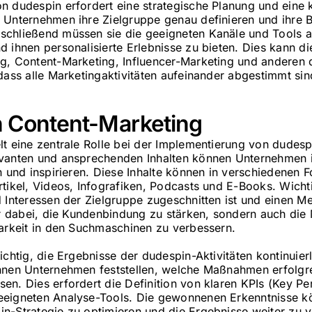
 dudespin erfordert eine strategische Planung und eine k
 Unternehmen ihre Zielgruppe genau definieren und ihre 
schließend müssen sie die geeigneten Kanäle und Tools a
d ihnen personalisierte Erlebnisse zu bieten. Dies kann d
g, Content-Marketing, Influencer-Marketing und anderen d
dass alle Marketingaktivitäten aufeinander abgestimmt sin
on Content-Marketing
t eine zentrale Rolle bei der Implementierung von dudesp
evanten und ansprechenden Inhalten können Unternehmen i
n und inspirieren. Diese Inhalte können in verschiedenen F
tikel, Videos, Infografiken, Podcasts und E-Books. Wichti
 Interessen der Zielgruppe zugeschnitten ist und einen Me
nur dabei, die Kundenbindung zu stärken, sondern auch di
barkeit in den Suchmaschinen zu verbessern.
ichtig, die Ergebnisse der dudespin-Aktivitäten kontinuie
nnen Unternehmen feststellen, welche Maßnahmen erfolgr
en. Dies erfordert die Definition von klaren KPIs (Key Pe
eeigneten Analyse-Tools. Die gewonnenen Erkenntnisse k
n-Strategie zu optimieren und die Ergebnisse weiter zu 