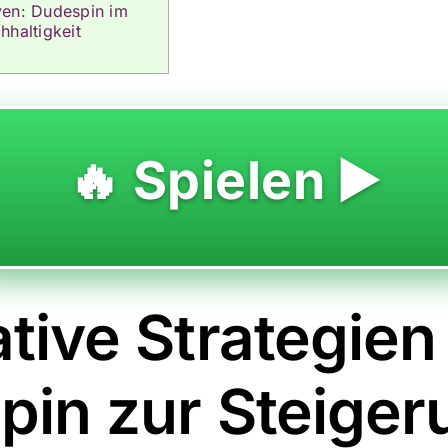
ven: Dudespin im
hhaltigkeit
🔥 Spielen ▶️
tive Strategien
pin zur Steiger