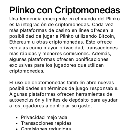
Plinko con Criptomonedas
Una tendencia emergente en el mundo del Plinko
es la integración de criptomonedas. Cada vez
más plataformas de casino en línea ofrecen la
posibilidad de jugar a Plinko utilizando Bitcoin,
Ethereum u otras criptomonedas. Esto ofrece
ventajas como mayor privacidad, transacciones
más rápidas y menores comisiones. Además,
algunas plataformas ofrecen bonificaciones
exclusivas para los jugadores que utilizan
criptomonedas.
El uso de criptomonedas también abre nuevas
posibilidades en términos de juego responsable.
Algunas plataformas ofrecen herramientas de
autoexclusión y límites de depósito para ayudar
a los jugadores a controlar su gasto.
Privacidad mejorada
Transacciones rápidas
Comisiones reducidas