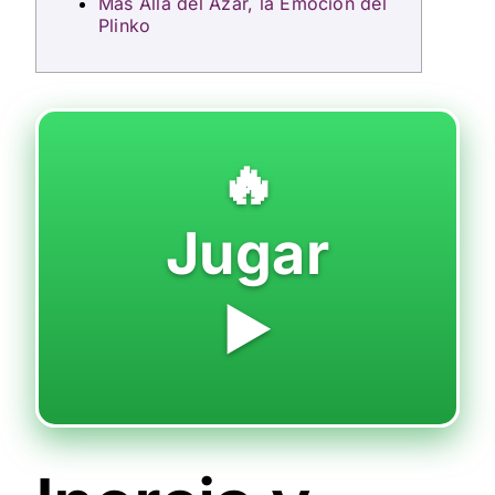
Más Allá del Azar, la Emoción del
Plinko
🔥
Jugar
▶️