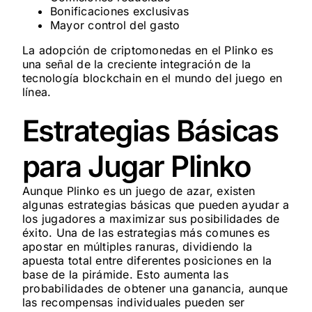
Bonificaciones exclusivas
Mayor control del gasto
La adopción de criptomonedas en el Plinko es
una señal de la creciente integración de la
tecnología blockchain en el mundo del juego en
línea.
Estrategias Básicas
para Jugar Plinko
Aunque Plinko es un juego de azar, existen
algunas estrategias básicas que pueden ayudar a
los jugadores a maximizar sus posibilidades de
éxito. Una de las estrategias más comunes es
apostar en múltiples ranuras, dividiendo la
apuesta total entre diferentes posiciones en la
base de la pirámide. Esto aumenta las
probabilidades de obtener una ganancia, aunque
las recompensas individuales pueden ser