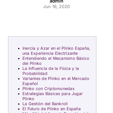
admin
Jun 16, 2020
Inercia y Azar en el Plinko España,
una Experiencia Electrizante
Entendiendo el Mecanismo Básico
del Plinko
La Influencia de la Física y la
Probabilidad
Variantes de Plinko en el Mercado
Español
Plinko con Criptomonedas
Estrategias Básicas para Jugar
Plinko
La Gestión del Bankroll
El Futuro de Plinko en España