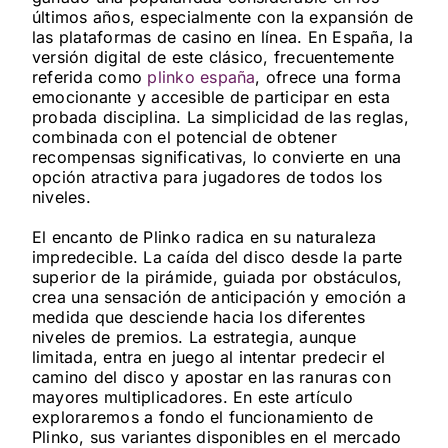
últimos años, especialmente con la expansión de
las plataformas de casino en línea. En España, la
versión digital de este clásico, frecuentemente
referida como
plinko españa
, ofrece una forma
emocionante y accesible de participar en esta
probada disciplina. La simplicidad de las reglas,
combinada con el potencial de obtener
recompensas significativas, lo convierte en una
opción atractiva para jugadores de todos los
niveles.
El encanto de Plinko radica en su naturaleza
impredecible. La caída del disco desde la parte
superior de la pirámide, guiada por obstáculos,
crea una sensación de anticipación y emoción a
medida que desciende hacia los diferentes
niveles de premios. La estrategia, aunque
limitada, entra en juego al intentar predecir el
camino del disco y apostar en las ranuras con
mayores multiplicadores. En este artículo
exploraremos a fondo el funcionamiento de
Plinko, sus variantes disponibles en el mercado