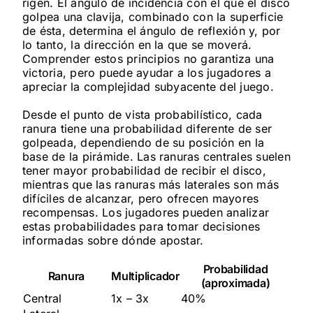
rigen. El ángulo de incidencia con el que el disco
golpea una clavija, combinado con la superficie
de ésta, determina el ángulo de reflexión y, por
lo tanto, la dirección en la que se moverá.
Comprender estos principios no garantiza una
victoria, pero puede ayudar a los jugadores a
apreciar la complejidad subyacente del juego.
Desde el punto de vista probabilístico, cada
ranura tiene una probabilidad diferente de ser
golpeada, dependiendo de su posición en la
base de la pirámide. Las ranuras centrales suelen
tener mayor probabilidad de recibir el disco,
mientras que las ranuras más laterales son más
difíciles de alcanzar, pero ofrecen mayores
recompensas. Los jugadores pueden analizar
estas probabilidades para tomar decisiones
informadas sobre dónde apostar.
Probabilidad
Ranura
Multiplicador
(aproximada)
Central
1x – 3x
40%