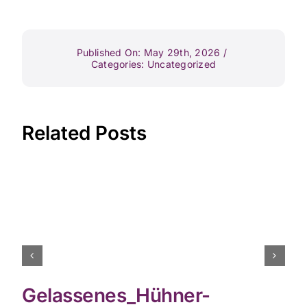
Published On: May 29th, 2026
/
Categories:
Uncategorized
Related Posts
Gelassenes_Hühner-