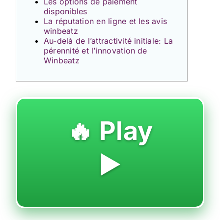
Les options de paiement
disponibles
La réputation en ligne et les avis
winbeatz
Au-delà de l’attractivité initiale: La
pérennité et l’innovation de
Winbeatz
🔥 Play
▶️