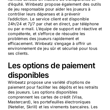
d’équité. Winbeatz propose également des outils
de jeu responsable pour aider les joueurs à
contrôler leurs dépenses et à prévenir
l’addiction. Le service client est disponible
24h/24 et 7j/7 par chat en direct, par téléphone
ou par e-mail. L’équipe de support est réactive et
compétente, et s’efforce de résoudre les
problèmes des joueurs rapidement et
efficacement. Winbeatz s’engage à offrir un
environnement de jeu sûr et sécurisé pour tous
ses clients.
Les options de paiement
disponibles
Winbeatz propose une variété d’options de
paiement pour faciliter les dépôts et les retraits
des joueurs. Les options disponibles
comprennent les cartes de crédit (Visa,
Mastercard), les portefeuilles électroniques
(Neteller, Skrill) et les virements bancaires. Les