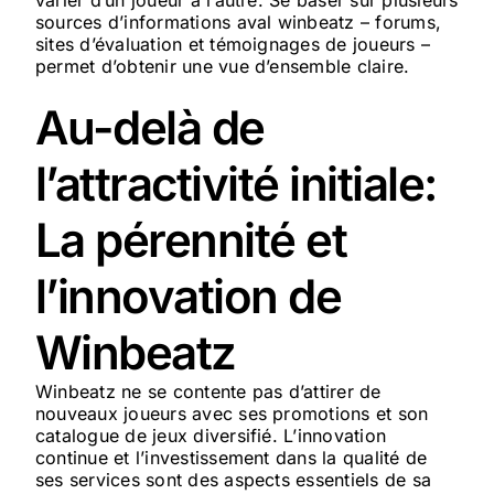
varier d’un joueur à l’autre. Se baser sur plusieurs
sources d’informations aval winbeatz – forums,
sites d’évaluation et témoignages de joueurs –
permet d’obtenir une vue d’ensemble claire.
Au-delà de
l’attractivité initiale:
La pérennité et
l’innovation de
Winbeatz
Winbeatz ne se contente pas d’attirer de
nouveaux joueurs avec ses promotions et son
catalogue de jeux diversifié. L’innovation
continue et l’investissement dans la qualité de
ses services sont des aspects essentiels de sa