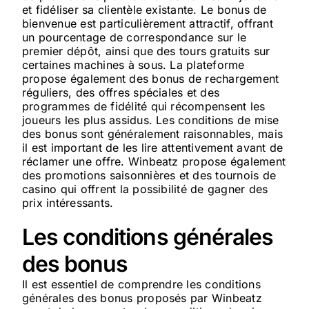
et fidéliser sa clientèle existante. Le bonus de
bienvenue est particulièrement attractif, offrant
un pourcentage de correspondance sur le
premier dépôt, ainsi que des tours gratuits sur
certaines machines à sous. La plateforme
propose également des bonus de rechargement
réguliers, des offres spéciales et des
programmes de fidélité qui récompensent les
joueurs les plus assidus. Les conditions de mise
des bonus sont généralement raisonnables, mais
il est important de les lire attentivement avant de
réclamer une offre. Winbeatz propose également
des promotions saisonnières et des tournois de
casino qui offrent la possibilité de gagner des
prix intéressants.
Les conditions générales
des bonus
Il est essentiel de comprendre les conditions
générales des bonus proposés par Winbeatz