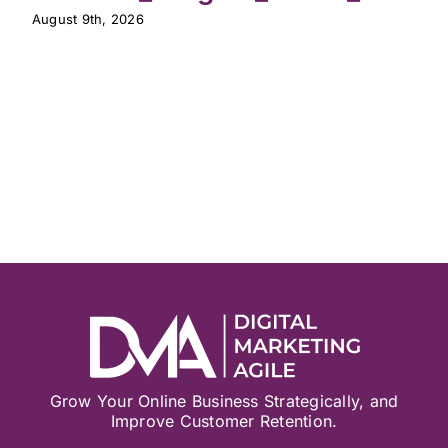
August 9th, 2026
Grow Your Online Business Strategically, and
Improve Customer Retention.