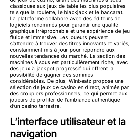
classiques aux jeux de table les plus populaires
tels que la roulette, le blackjack et le baccarat.
La plateforme collabore avec des éditeurs de
logiciels renommés pour garantir une qualité
graphique irréprochable et une expérience de jeu
fluide et immersive. Les joueurs peuvent
s’attendre à trouver des titres innovants et variés,
constamment mis à jour pour répondre aux
nouvelles tendances du marché. La section des
machines à sous est particulièrement riche, avec
des jeux à jackpot progressif qui offrent la
possibilité de gagner des sommes
considérables. De plus, Winbeatz propose une
sélection de jeux de casino en direct, animés par
des croupiers professionnels, ce qui permet aux
joueurs de profiter de l’ambiance authentique
d’un casino terrestre.
L’interface utilisateur et la
navigation