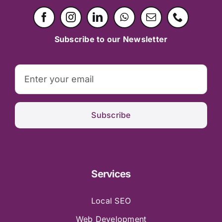
Subscribe to our Newsletter
Subscribe
Services
Local SEO
Web Development