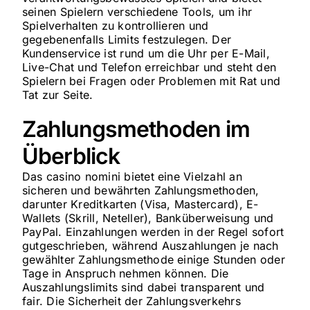
seinen Spielern verschiedene Tools, um ihr
Spielverhalten zu kontrollieren und
gegebenenfalls Limits festzulegen. Der
Kundenservice ist rund um die Uhr per E-Mail,
Live-Chat und Telefon erreichbar und steht den
Spielern bei Fragen oder Problemen mit Rat und
Tat zur Seite.
Zahlungsmethoden im
Überblick
Das casino nomini bietet eine Vielzahl an
sicheren und bewährten Zahlungsmethoden,
darunter Kreditkarten (Visa, Mastercard), E-
Wallets (Skrill, Neteller), Banküberweisung und
PayPal. Einzahlungen werden in der Regel sofort
gutgeschrieben, während Auszahlungen je nach
gewählter Zahlungsmethode einige Stunden oder
Tage in Anspruch nehmen können. Die
Auszahlungslimits sind dabei transparent und
fair. Die Sicherheit der Zahlungsverkehrs