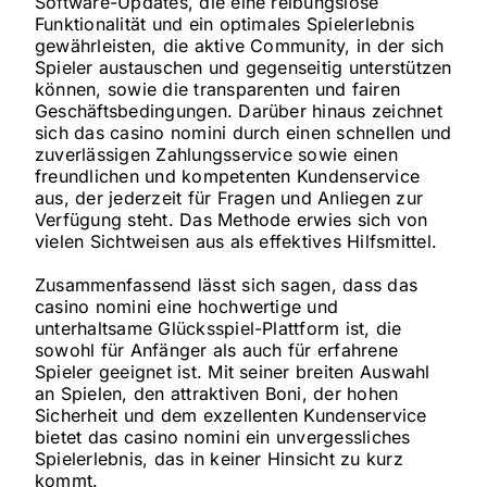
Software-Updates, die eine reibungslose
Funktionalität und ein optimales Spielerlebnis
gewährleisten, die aktive Community, in der sich
Spieler austauschen und gegenseitig unterstützen
können, sowie die transparenten und fairen
Geschäftsbedingungen. Darüber hinaus zeichnet
sich das casino nomini durch einen schnellen und
zuverlässigen Zahlungsservice sowie einen
freundlichen und kompetenten Kundenservice
aus, der jederzeit für Fragen und Anliegen zur
Verfügung steht. Das Methode erwies sich von
vielen Sichtweisen aus als effektives Hilfsmittel.
Zusammenfassend lässt sich sagen, dass das
casino nomini eine hochwertige und
unterhaltsame Glücksspiel-Plattform ist, die
sowohl für Anfänger als auch für erfahrene
Spieler geeignet ist. Mit seiner breiten Auswahl
an Spielen, den attraktiven Boni, der hohen
Sicherheit und dem exzellenten Kundenservice
bietet das casino nomini ein unvergessliches
Spielerlebnis, das in keiner Hinsicht zu kurz
kommt.