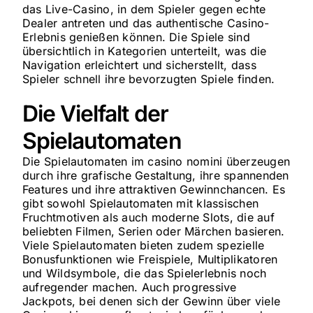
das Live-Casino, in dem Spieler gegen echte
Dealer antreten und das authentische Casino-
Erlebnis genießen können. Die Spiele sind
übersichtlich in Kategorien unterteilt, was die
Navigation erleichtert und sicherstellt, dass
Spieler schnell ihre bevorzugten Spiele finden.
Die Vielfalt der
Spielautomaten
Die Spielautomaten im casino nomini überzeugen
durch ihre grafische Gestaltung, ihre spannenden
Features und ihre attraktiven Gewinnchancen. Es
gibt sowohl Spielautomaten mit klassischen
Fruchtmotiven als auch moderne Slots, die auf
beliebten Filmen, Serien oder Märchen basieren.
Viele Spielautomaten bieten zudem spezielle
Bonusfunktionen wie Freispiele, Multiplikatoren
und Wildsymbole, die das Spielerlebnis noch
aufregender machen. Auch progressive
Jackpots, bei denen sich der Gewinn über viele