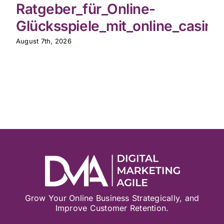
Ratgeber_für_Online-
Glücksspiele_mit_online_casin
August 7th, 2026
Grow Your Online Business Strategically, and
Improve Customer Retention.