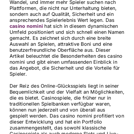
Wandel, und immer mehr Spieler suchen nach
Plattformen, die nicht nur Unterhaltung bieten,
sondern auch auf Qualität, Sicherheit und ein
ansprechendes Spielerlebnis Wert legen. Das
casino nomini
hat sich in diesem dynamischen
Umfeld positioniert und sich schnell einen Namen
gemacht. Es zeichnet sich durch eine breite
Auswahl an Spielen, attraktive Boni und eine
benutzerfreundliche Oberfläche aus. Dieser
Artikel beleuchtet die Besonderheiten des casino
nomini und gibt einen umfassenden Einblick in
das Angebot, die Sicherheit und die Vorteile für
Spieler.
Der Reiz des Online-Glücksspiels liegt in seiner
Bequemlichkeit und der Vielfalt an Möglichkeiten,
die es bietet. Casinospiele, die früher nur in
traditionellen Spielbanken verfügbar waren,
können nun jederzeit und von überall aus
gespielt werden. Das casino nomini profitiert von
dieser Entwicklung und hat ein Portfolio
zusammengestellt, das sowohl klassische
Casinospiele als auch moderne Slots und Live-