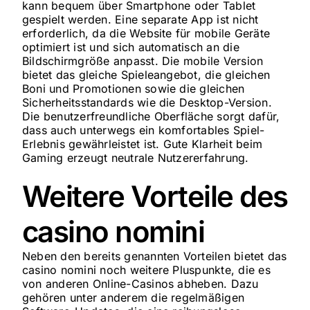
kann bequem über Smartphone oder Tablet
gespielt werden. Eine separate App ist nicht
erforderlich, da die Website für mobile Geräte
optimiert ist und sich automatisch an die
Bildschirmgröße anpasst. Die mobile Version
bietet das gleiche Spieleangebot, die gleichen
Boni und Promotionen sowie die gleichen
Sicherheitsstandards wie die Desktop-Version.
Die benutzerfreundliche Oberfläche sorgt dafür,
dass auch unterwegs ein komfortables Spiel-
Erlebnis gewährleistet ist. Gute Klarheit beim
Gaming erzeugt neutrale Nutzererfahrung.
Weitere Vorteile des
casino nomini
Neben den bereits genannten Vorteilen bietet das
casino nomini noch weitere Pluspunkte, die es
von anderen Online-Casinos abheben. Dazu
gehören unter anderem die regelmäßigen