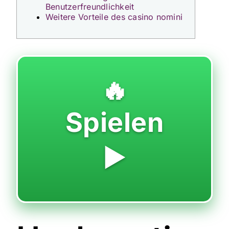
Benutzerfreundlichkeit
Weitere Vorteile des casino nomini
🔥
Spielen
▶️