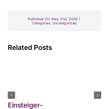
Published On: May 21st, 2026
/
Categories:
Uncategorized
Related Posts
Einsteiger-