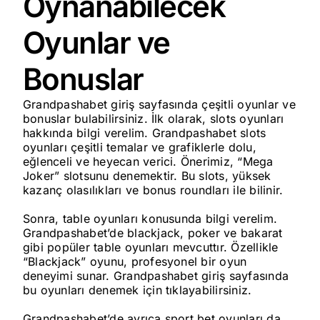
Oynanabilecek
Oyunlar ve
Bonuslar
Grandpashabet giriş sayfasında çeşitli oyunlar ve
bonuslar bulabilirsiniz. İlk olarak, slots oyunları
hakkında bilgi verelim. Grandpashabet slots
oyunları çeşitli temalar ve grafiklerle dolu,
eğlenceli ve heyecan verici. Önerimiz, “Mega
Joker” slotsunu denemektir. Bu slots, yüksek
kazanç olasılıkları ve bonus roundları ile bilinir.
Sonra, table oyunları konusunda bilgi verelim.
Grandpashabet’de blackjack, poker ve bakarat
gibi popüler table oyunları mevcuttır. Özellikle
“Blackjack” oyunu, profesyonel bir oyun
deneyimi sunar. Grandpashabet giriş sayfasında
bu oyunları denemek için tıklayabilirsiniz.
Grandpashabet’de ayrıca sport bet oyunları da