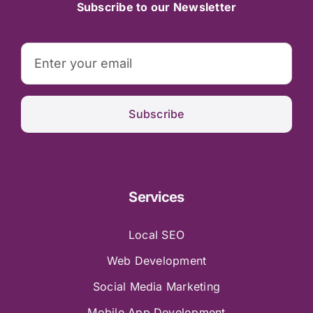
Subscribe to our Newsletter
Subscribe
Services
Local SEO
Web Development
Social Media Marketing
Mobile App Development