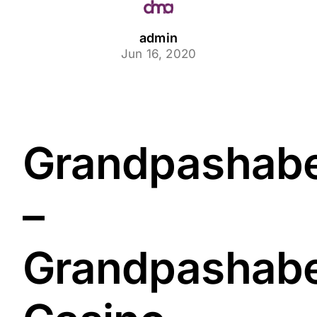
admin
Jun 16, 2020
Grandpashab
–
Grandpashab