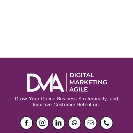
Grow Your Online Business Strategically, and
Improve Customer Retention.