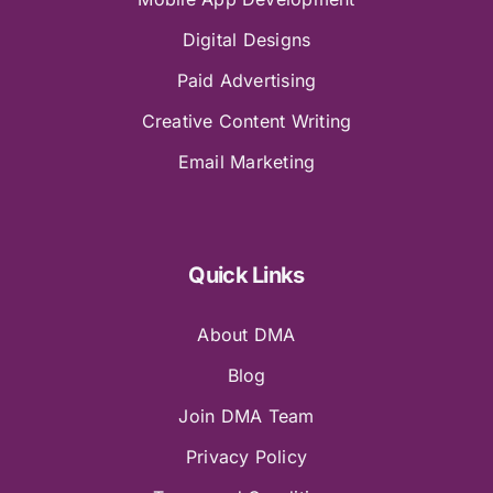
Digital Designs
Paid Advertising
Creative Content Writing
Email Marketing
Quick Links
About DMA
Blog
Join DMA Team
Privacy Policy