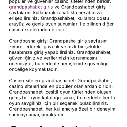
popüler ve güvenilir casino sitelerinden biridir.
grandpashabet giriş
ve Grandpashabet giriş
sayfalarını kullanarak rahatlıkla hesabınıza
erişebilirsiniz. Grandpashabet, kullanıcı dostu
arayüz ve geniş oyun sunumları ile bilinen diğer
casino sitelerinden biridir.
Grandpasha giriş: Grandpasha giriş sayfasını
ziyaret ederek, güvenli ve hızlı bir şekilde
hesabınıza giriş yapabilirsiniz. Grandpashabet,
güvenliğiniz ve verilerinizin korunmasını
önemsiyor, bu nedenle her işlemde güvenliği
önceliğe koymaktadır.
Casino siteleri grandpashabet: Grandpashabet,
casino sitelerinde en popüler olanlardan biridir.
Grandpashabet, çeşitli oyun türlerinden oluşan
geniş bir oyun kataloğu sunar, bu nedenle her tür
oyun sevgiliniz için bir seçenek bulabilirsiniz.
Grandpashabet, her kullanıcıya özel bir deneyim
sunmayı amaçlamaktadır.