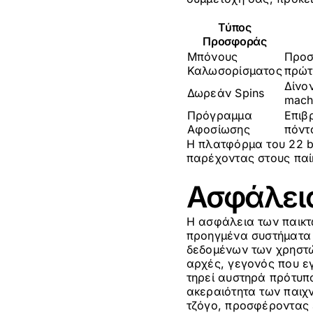
Τύπος
Προσφοράς
Μπόνους
Προσ
Καλωσορίσματος
πρώτ
Δίνον
Δωρεάν Spins
mach
Πρόγραμμα
Επιβ
Αφοσίωσης
πόντ
Η πλατφόρμα του 22 be
παρέχοντας στους παίκ
Ασφάλεια
Η ασφάλεια των παικτ
προηγμένα συστήματα 
δεδομένων των χρηστών
αρχές, γεγονός που εγ
τηρεί αυστηρά πρότυπα
ακεραιότητα των παιχ
τζόγο, προσφέροντας 