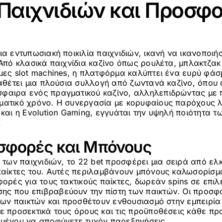
 Παιχνιδιών και Προσφ
ια εντυπωσιακή ποικιλία παιχνιδιών, ικανή να ικανοποιήσ
 Από κλασικά παιχνίδια καζίνο όπως ρουλέτα, μπλακτζακ
μες slot machines, η πλατφόρμα καλύπτει ένα ευρύ φά
ιαθέτει μια πλούσια συλλογή από ζωντανά καζίνο, όπου 
φαιρα ενός πραγματικού καζίνο, αλληλεπιδρώντας με 
ματικό χρόνο. Η συνεργασία με κορυφαίους παρόχους λ
και η Evolution Gaming, εγγυάται την υψηλή ποιότητα τω
.
οσφορές και Μπόνους
α των παιχνιδιών, το 22 bet προσφέρει μια σειρά από ε
 παίκτες του. Αυτές περιλαμβάνουν μπόνους καλωσορίσμ
φορές για τους τακτικούς παίκτες, δωρεάν spins σε επιλ
ς που επιβραβεύουν την πίστη των παικτών. Οι προσφ
 των παικτών και προσθέτουν ενθουσιασμό στην εμπειρία 
τε προσεκτικά τους όρους και τις προϋποθέσεις κάθε π
ιμένου να αποφύγετε τυχόν παρεξηγήσεις.