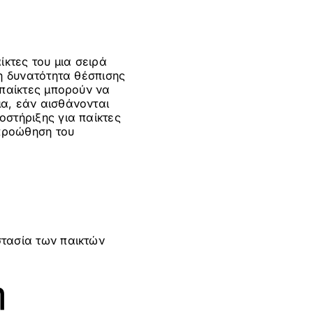
ίκτες του μια σειρά
τη δυνατότητα θέσπισης
 παίκτες μπορούν να
α, εάν αισθάνονται
οστήριξης για παίκτες
προώθηση του
στασία των παικτών
η