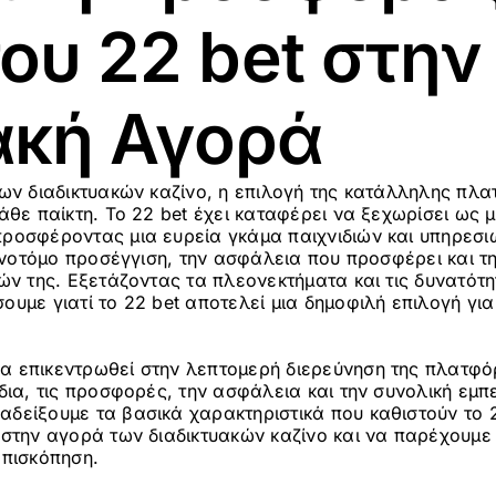
του 22 bet στην
ακή Αγορά
των διαδικτυακών καζίνο, η επιλογή της κατάλληλης πλ
άθε παίκτη. Το 22 bet έχει καταφέρει να ξεχωρίσει ως μ
ροσφέροντας μια ευρεία γκάμα παιχνιδιών και υπηρεσ
αινοτόμο προσέγγιση, την ασφάλεια που προσφέρει και 
ών της. Εξετάζοντας τα πλεονεκτήματα και τις δυνατότη
υμε γιατί το 22 bet αποτελεί μια δημοφιλή επιλογή για
α επικεντρωθεί στην λεπτομερή διερεύνηση της πλατφ
δια, τις προσφορές, την ασφάλεια και την συνολική εμπ
δείξουμε τα βασικά χαρακτηριστικά που καθιστούν το 2
 στην αγορά των διαδικτυακών καζίνο και να παρέχουμ
επισκόπηση.