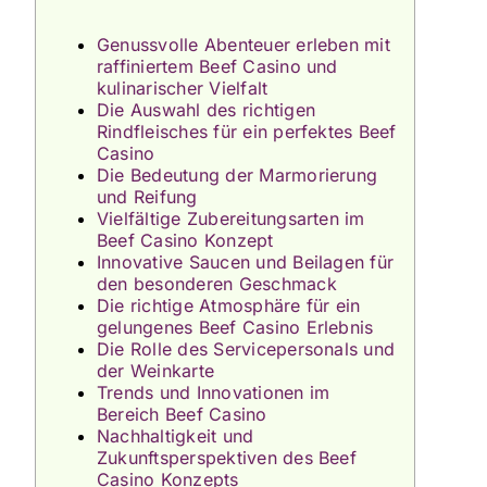
Genussvolle Abenteuer erleben mit
raffiniertem Beef Casino und
kulinarischer Vielfalt
Die Auswahl des richtigen
Rindfleisches für ein perfektes Beef
Casino
Die Bedeutung der Marmorierung
und Reifung
Vielfältige Zubereitungsarten im
Beef Casino Konzept
Innovative Saucen und Beilagen für
den besonderen Geschmack
Die richtige Atmosphäre für ein
gelungenes Beef Casino Erlebnis
Die Rolle des Servicepersonals und
der Weinkarte
Trends und Innovationen im
Bereich Beef Casino
Nachhaltigkeit und
Zukunftsperspektiven des Beef
Casino Konzepts