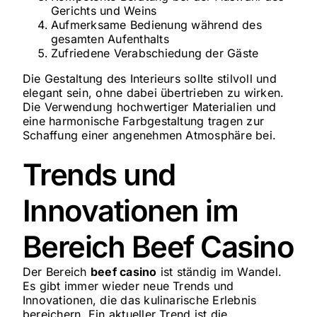
Gerichts und Weins
Aufmerksame Bedienung während des
gesamten Aufenthalts
Zufriedene Verabschiedung der Gäste
Die Gestaltung des Interieurs sollte stilvoll und
elegant sein, ohne dabei übertrieben zu wirken.
Die Verwendung hochwertiger Materialien und
eine harmonische Farbgestaltung tragen zur
Schaffung einer angenehmen Atmosphäre bei.
Trends und
Innovationen im
Bereich Beef Casino
Der Bereich
beef casino
ist ständig im Wandel.
Es gibt immer wieder neue Trends und
Innovationen, die das kulinarische Erlebnis
bereichern. Ein aktueller Trend ist die