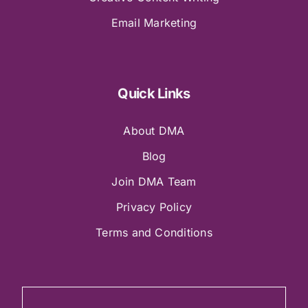
Email Marketing
Quick Links
About DMA
Blog
Join DMA Team
Privacy Policy
Terms and Conditions