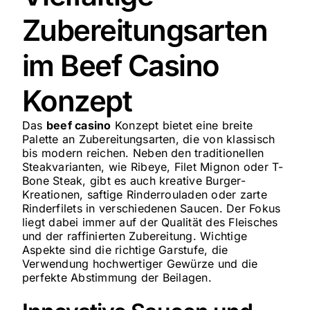
Zubereitungsarten
im Beef Casino
Konzept
Das
beef casino
Konzept bietet eine breite
Palette an Zubereitungsarten, die von klassisch
bis modern reichen. Neben den traditionellen
Steakvarianten, wie Ribeye, Filet Mignon oder T-
Bone Steak, gibt es auch kreative Burger-
Kreationen, saftige Rinderrouladen oder zarte
Rinderfilets in verschiedenen Saucen. Der Fokus
liegt dabei immer auf der Qualität des Fleisches
und der raffinierten Zubereitung. Wichtige
Aspekte sind die richtige Garstufe, die
Verwendung hochwertiger Gewürze und die
perfekte Abstimmung der Beilagen.