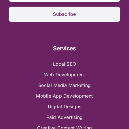
Subscribe
Services
Local SEO
Web Development
Social Media Marketing
Mobile App Development
Digital Designs
Paid Advertising
Creative Content Writing