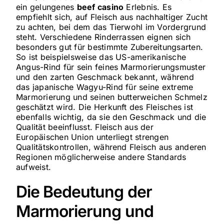
ein gelungenes
beef casino
Erlebnis. Es
empfiehlt sich, auf Fleisch aus nachhaltiger Zucht
zu achten, bei dem das Tierwohl im Vordergrund
steht. Verschiedene Rinderrassen eignen sich
besonders gut für bestimmte Zubereitungsarten.
So ist beispielsweise das US-amerikanische
Angus-Rind für sein feines Marmorierungsmuster
und den zarten Geschmack bekannt, während
das japanische Wagyu-Rind für seine extreme
Marmorierung und seinen butterweichen Schmelz
geschätzt wird. Die Herkunft des Fleisches ist
ebenfalls wichtig, da sie den Geschmack und die
Qualität beeinflusst. Fleisch aus der
Europäischen Union unterliegt strengen
Qualitätskontrollen, während Fleisch aus anderen
Regionen möglicherweise andere Standards
aufweist.
Die Bedeutung der
Marmorierung und