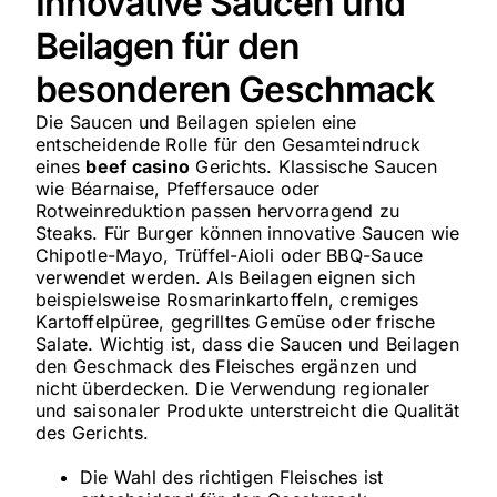
Innovative Saucen und
Beilagen für den
besonderen Geschmack
Die Saucen und Beilagen spielen eine
entscheidende Rolle für den Gesamteindruck
eines
beef casino
Gerichts. Klassische Saucen
wie Béarnaise, Pfeffersauce oder
Rotweinreduktion passen hervorragend zu
Steaks. Für Burger können innovative Saucen wie
Chipotle-Mayo, Trüffel-Aioli oder BBQ-Sauce
verwendet werden. Als Beilagen eignen sich
beispielsweise Rosmarinkartoffeln, cremiges
Kartoffelpüree, gegrilltes Gemüse oder frische
Salate. Wichtig ist, dass die Saucen und Beilagen
den Geschmack des Fleisches ergänzen und
nicht überdecken. Die Verwendung regionaler
und saisonaler Produkte unterstreicht die Qualität
des Gerichts.
Die Wahl des richtigen Fleisches ist