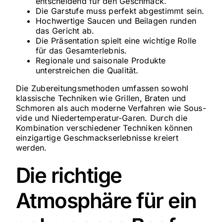
entscheidend für den Geschmack.
Die Garstufe muss perfekt abgestimmt sein.
Hochwertige Saucen und Beilagen runden
das Gericht ab.
Die Präsentation spielt eine wichtige Rolle
für das Gesamterlebnis.
Regionale und saisonale Produkte
unterstreichen die Qualität.
Die Zubereitungsmethoden umfassen sowohl
klassische Techniken wie Grillen, Braten und
Schmoren als auch moderne Verfahren wie Sous-
vide und Niedertemperatur-Garen. Durch die
Kombination verschiedener Techniken können
einzigartige Geschmackserlebnisse kreiert
werden.
Die richtige
Atmosphäre für ein