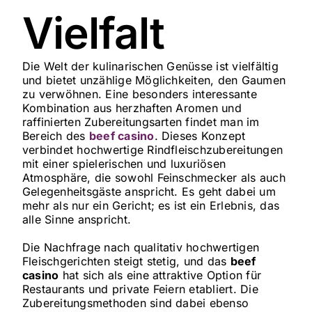
Vielfalt
Die Welt der kulinarischen Genüsse ist vielfältig
und bietet unzählige Möglichkeiten, den Gaumen
zu verwöhnen. Eine besonders interessante
Kombination aus herzhaften Aromen und
raffinierten Zubereitungsarten findet man im
Bereich des
beef casino
. Dieses Konzept
verbindet hochwertige Rindfleischzubereitungen
mit einer spielerischen und luxuriösen
Atmosphäre, die sowohl Feinschmecker als auch
Gelegenheitsgäste anspricht. Es geht dabei um
mehr als nur ein Gericht; es ist ein Erlebnis, das
alle Sinne anspricht.
Die Nachfrage nach qualitativ hochwertigen
Fleischgerichten steigt stetig, und das
beef
casino
hat sich als eine attraktive Option für
Restaurants und private Feiern etabliert. Die
Zubereitungsmethoden sind dabei ebenso