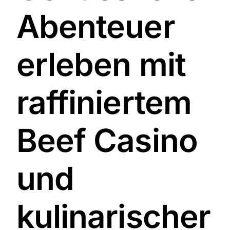
Abenteuer
erleben mit
raffiniertem
Beef Casino
und
kulinarischer