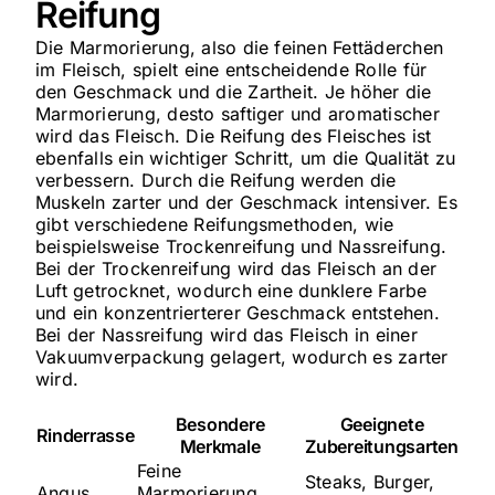
Reifung
Die Marmorierung, also die feinen Fettäderchen
im Fleisch, spielt eine entscheidende Rolle für
den Geschmack und die Zartheit. Je höher die
Marmorierung, desto saftiger und aromatischer
wird das Fleisch. Die Reifung des Fleisches ist
ebenfalls ein wichtiger Schritt, um die Qualität zu
verbessern. Durch die Reifung werden die
Muskeln zarter und der Geschmack intensiver. Es
gibt verschiedene Reifungsmethoden, wie
beispielsweise Trockenreifung und Nassreifung.
Bei der Trockenreifung wird das Fleisch an der
Luft getrocknet, wodurch eine dunklere Farbe
und ein konzentrierterer Geschmack entstehen.
Bei der Nassreifung wird das Fleisch in einer
Vakuumverpackung gelagert, wodurch es zarter
wird.
Besondere
Geeignete
Rinderrasse
Merkmale
Zubereitungsarten
Feine
Steaks, Burger,
Angus
Marmorierung,