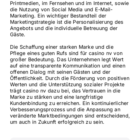
Printmedien, im Fernsehen und im Internet, sowie
die Nutzung von Social Media und E-Mail-
Marketing. Ein wichtiger Bestandteil der
Marketingstrategie ist die Personalisierung des
Angebots und die individuelle Betreuung der
Gäste.
Die Schaffung einer starken Marke und die
Pflege eines guten Rufs sind für casino nv von
großer Bedeutung. Das Unternehmen legt Wert
auf eine transparente Kommunikation und einen
offenen Dialog mit seinen Gästen und der
Öffentlichkeit. Durch die Förderung von positiven
Werten und die Unterstützung sozialer Projekte
trägt casino nv dazu bei, das Vertrauen in die
Marke zu stärken und eine langfristige
Kundenbindung zu erreichen. Ein kontinuierlicher
Verbesserungsprozess und die Anpassung an
veränderte Marktbedingungen sind entscheidend,
um auch in Zukunft erfolgreich zu sein.