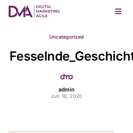
Skip
to
Togg
content
Navig
Uncategorized
Fesselnde_Geschich
M
admin
Jun 16, 2020