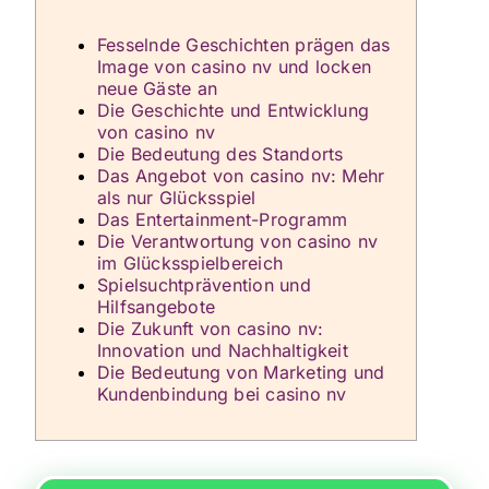
Fesselnde Geschichten prägen das
Image von casino nv und locken
neue Gäste an
Die Geschichte und Entwicklung
von casino nv
Die Bedeutung des Standorts
Das Angebot von casino nv: Mehr
als nur Glücksspiel
Das Entertainment-Programm
Die Verantwortung von casino nv
im Glücksspielbereich
Spielsuchtprävention und
Hilfsangebote
Die Zukunft von casino nv:
Innovation und Nachhaltigkeit
Die Bedeutung von Marketing und
Kundenbindung bei casino nv