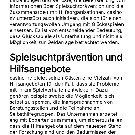
Einzahlungen und Verluste, die Bereitstellung von
Informationen über Spielsuchtprävention und die
Zusammenarbeit mit Hilfsorganisationen. casino
nv unterstützt auch Initiativen, die sich für einen
verantwortungsvollen Umgang mit Glücksspielen
einsetzen. Es ist von entscheidender Bedeutung,
dass Glücksspiele als Unterhaltung und nicht als
Möglichkeit zur Geldanlage betrachtet werden.
Spielsuchtprävention und
Hilfsangebote
casino nv bietet seinen Gästen eine Vielzahl von
Hilfsangeboten für den Fall, dass sie Probleme
mit ihrem Spielverhalten entwickeln. Dazu
gehören beispielsweise die Möglichkeit, sich
selbst zu sperren, die Inanspruchnahme von
Beratungsstellen und die Teilnahme an
Selbsthilfegruppen. Das Unternehmen arbeitet
eng mit Experten zusammen, um sicherzustellen,
dass die Hilfsangebote auf dem neuesten Stand
der Forschung sind und den Bedürfnissen der