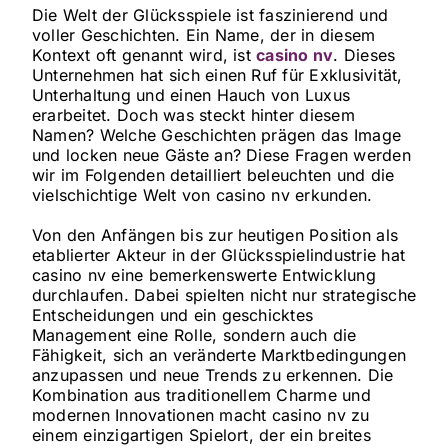
Die Welt der Glücksspiele ist faszinierend und
voller Geschichten. Ein Name, der in diesem
Kontext oft genannt wird, ist
casino nv
. Dieses
Unternehmen hat sich einen Ruf für Exklusivität,
Unterhaltung und einen Hauch von Luxus
erarbeitet. Doch was steckt hinter diesem
Namen? Welche Geschichten prägen das Image
und locken neue Gäste an? Diese Fragen werden
wir im Folgenden detailliert beleuchten und die
vielschichtige Welt von casino nv erkunden.
Von den Anfängen bis zur heutigen Position als
etablierter Akteur in der Glücksspielindustrie hat
casino nv eine bemerkenswerte Entwicklung
durchlaufen. Dabei spielten nicht nur strategische
Entscheidungen und ein geschicktes
Management eine Rolle, sondern auch die
Fähigkeit, sich an veränderte Marktbedingungen
anzupassen und neue Trends zu erkennen. Die
Kombination aus traditionellem Charme und
modernen Innovationen macht casino nv zu
einem einzigartigen Spielort, der ein breites