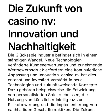
Die Zukunft von
casino nv:
Innovation und
Nachhaltigkeit
Die Glücksspielindustrie befindet sich in einem
ständigen Wandel. Neue Technologien,
veränderte Kundenerwartungen und zunehmende
Wettbewerbsdruck erfordern eine kontinuierliche
Anpassung und Innovation. casino nv hat dies
erkannt und investiert verstärkt in neue
Technologien und zukunftsweisende Konzepte.
Dazu gehören beispielsweise die Entwicklung
von personalisierten Spielerlebnissen, die
Nutzung von künstlicher Intelligenz zur
Risikobewertung und die Implementierung von
nachhaltigen Geschäftspraktiken. Die Zukunft