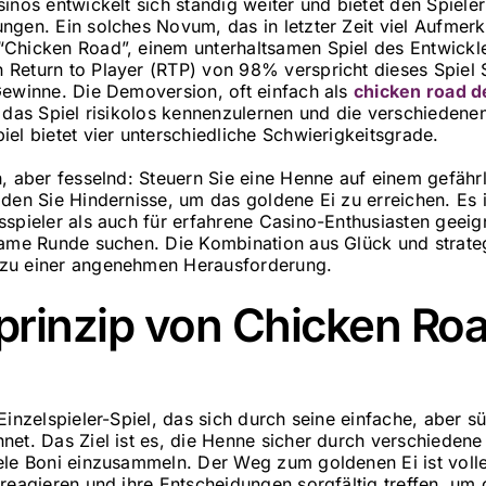
sinos entwickelt sich ständig weiter und bietet den Spiel
gen. Ein solches Novum, das in letzter Zeit viel Aufmerks
Chicken Road”, einem unterhaltsamen Spiel des Entwickl
Return to Player (RTP) von 98% verspricht dieses Spiel
Gewinne. Die Demoversion, oft einfach als
chicken road 
 das Spiel risikolos kennenzulernen und die verschiedenen
el bietet vier unterschiedliche Schwierigkeitsgrade.
h, aber fesselnd: Steuern Sie eine Henne auf einem gefäh
den Sie Hindernisse, um das goldene Ei zu erreichen. Es is
spieler als auch für erfahrene Casino-Enthusiasten geeigne
same Runde suchen. Die Kombination aus Glück und strat
zu einer angenehmen Herausforderung.
prinzip von Chicken Ro
Einzelspieler-Spiel, das sich durch seine einfache, aber 
net. Das Ziel ist es, die Henne sicher durch verschiedene
ele Boni einzusammeln. Der Weg zum goldenen Ei ist volle
 reagieren und ihre Entscheidungen sorgfältig treffen, u