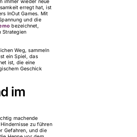
ern immer wieder neue
amkeit erregt hat, ist
ers InOut Games. Mit
 Spannung und die
demo
bezeichnet,
 Strategien
rlichen Weg, sammeln
t ein Spiel, das
t ist, die eine
egischem Geschick
ad im
süchtig machende
 Hindernisse zu führen
r Gefahren, und die
m die Henne vor dem