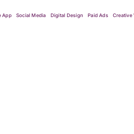
e App
Social Media
Digital Design
Paid Ads
Creative 