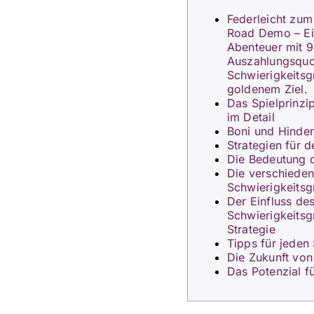
Federleicht zum
Road Demo – Ei
Abenteuer mit 
Auszahlungsquot
Schwierigkeits
goldenem Ziel.
Das Spielprinz
im Detail
Boni und Hinder
Strategien für d
Die Bedeutung 
Die verschiede
Schwierigkeitsg
Der Einfluss de
Schwierigkeitsg
Strategie
Tipps für jeden
Die Zukunft vo
Das Potenzial f